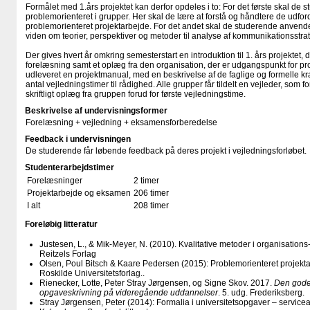
Formålet med 1.års projektet kan derfor opdeles i to: For det første skal de 
problemorienteret i grupper. Her skal de lære at forstå og håndtere de udfordr
problemorienteret projektarbejde. For det andet skal de studerende anvende
viden om teorier, perspektiver og metoder til analyse af kommunikationsstrat
Der gives hvert år omkring semesterstart en introduktion til 1. års projektet, d
forelæsning samt et oplæg fra den organisation, der er udgangspunkt for pr
udleveret en projektmanual, med en beskrivelse af de faglige og formelle kra
antal vejledningstimer til rådighed. Alle grupper får tildelt en vejleder, som f
skriftligt oplæg fra gruppen forud for første vejledningstime.
Beskrivelse af undervisningsformer
Forelæsning + vejledning + eksamensforberedelse
Feedback i undervisningen
De studerende får løbende feedback på deres projekt i vejledningsforløbet.
Studenterarbejdstimer
Forelæsninger
2 timer
Projektarbejde og eksamen
206 timer
I alt
208 timer
Foreløbig litteratur
Justesen, L., & Mik-Meyer, N. (2010). Kvalitative metoder i organisations
Reitzels Forlag
Olsen, Poul Bitsch & Kaare Pedersen (2015): Problemorienteret projekt
Roskilde Universitetsforlag..
Rienecker, Lotte, Peter Stray Jørgensen, og Signe Skov. 2017.
Den gode
opgaveskrivning på videregående uddannelser
. 5. udg. Frederiksberg.
Stray Jørgensen, Peter (2014): Formalia i universitetsopgaver – serviceafs