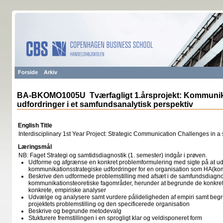
Forside
Arkiv
BA-BKOMO1005U Tværfagligt 1.årsprojekt: Kommunika
udfordringer i et samfundsanalytisk perspektiv
English Title
Interdisciplinary 1st Year Project: Strategic Communication Challenges in a 
Læringsmål
NB: Faget Strategi og samtidsdiagnostik (1. semester) indgår i prøven.
Udforme og afgrænse en konkret problemformulering med sigte på at ud
kommunikationsstrategiske udfordringer for en organisation som HA(kom.
Beskrive den udformede problemstilling med afsæt i de samfundsdiagnos
kommunikationsteoretiske fagområder, herunder at begrunde de konkret
konkrete, empiriske analyser
Udvælge og analysere samt vurdere pålideligheden af empiri samt begrun
projektets problemstilling og den specificerede organisation
Beskrive og begrunde metodevalg
Stukturere fremstillingen i en sprogligt klar og veldisponeret form