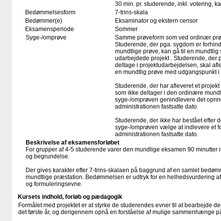
30 min. pr. studerende, inkl. votering, 
Bedømmelsesform
7-trins-skala
Bedømmer(e)
Eksaminator og ekstern censor
Eksamensperiode
Sommer
Syge-/omprøve
Samme prøveform som ved ordinær pr
Studerende, der pga. sygdom er forhind
mundtlige prøve, kan gå til en mundtlig 
udarbejdede projekt . Studerende, der p
deltage i projektudarbejdelsen, skal aflev
en mundtlig prøve med udgangspunkt i d
Studerende, der har afleveret et projek
som ikke deltager i den ordinære mundt
syge-/omprøven genindlevere det oprind
administrationen fastsatte dato.
Studerende, der ikke har bestået efter 
syge-/omprøven vælge at indlevere et fo
administrationen fastsatte dato.
Beskrivelse af eksamensforløbet
For grupper af 4-5 studerende varer den mundlige eksamen 90 minutter in
og begrundelse.
Der gives karakter efter 7-trins-skalaen på baggrund af en samlet bedømm
mundtlige præstation. Bedømmelsen er udtryk for en helhedsvurdering af 
og formuleringsevne.
Kursets indhold, forløb og pædagogik
Formålet med projektet er at styrke de studerendes evner til at bearbejde 
det første år, og derigennem opnå en forståelse af mulige sammenhænge på