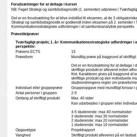
Forudsætninger for at deltage i kurset
NB: Faget Strategi og samtidsdiagnostik (1. semester) udprøves i Tværfagligt
Det er en forudsætning for at blive indstillet til eksamen, at de 3 obligatoriske
Strategi og samtidsdiagnostik er godkendt inden eksamen på 2. semester i T
Kommunikationsstrategiske udfordringer i et samfundsanalytisk perspektiv.
Prøve/delprøver
Tværfagligt projekt, 1. år: Kommunikationsstrategiske udfordringer i
perspektiv:
Prøvens ECTS
15
Prøveform
Mundtlig prøve på baggrund af skriftligt
Det er en forudsætning for at deltage i 
skriftlige produkt er afleveret inden afho
frist. Karakteren gives på baggrund af
skriftlige produkt og den individuelle mu
studieordningens regler om prøveforme
Individuel eller gruppeprøve
Gruppeopgave med mundtligt forsvar i 
Antal personer i gruppen
2-5
Omfang af skriftligt produkt
Max. 40 sider
Kan udarbejdes i grupper eller individue
4-5 studerende: max 40 normalsider
3 studerende: max 30 normalsider
2 studerende: max 20 normalsider
1 studerende: max 10 normalsider
Opgavetype
Projektrapport
Varighed
Skriftligt produkt afleveres på en fastsat