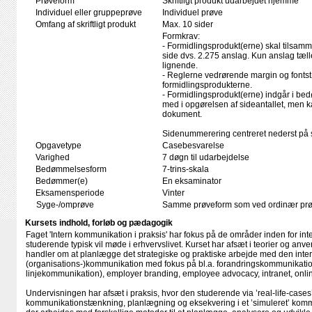
Prøveform
Skriftligt produkt udarbejdet hjemme
Individuel eller gruppeprøve
Individuel prøve
Omfang af skriftligt produkt
Max. 10 sider
Formkrav:
- Formidlingsprodukt(erne) skal tilsam
side dvs. 2.275 anslag. Kun anslag tælle
lignende.
- Reglerne vedrørende margin og fontstø
formidlingsprodukterne.
- Formidlingsprodukt(erne) indgår i be
med i opgørelsen af sideantallet, men 
dokument.
Sidenummerering centreret nederst på 
Opgavetype
Casebesvarelse
Varighed
7 døgn til udarbejdelse
Bedømmelsesform
7-trins-skala
Bedømmer(e)
En eksaminator
Eksamensperiode
Vinter
Syge-/omprøve
Samme prøveform som ved ordinær pr
Kursets indhold, forløb og pædagogik
Faget 'Intern kommunikation i praksis' har fokus på de områder inden for i
studerende typisk vil møde i erhvervslivet. Kurset har afsæt i teorier og anv
handler om at planlægge det strategiske og praktiske arbejde med den inte
(organisations-)kommunikation med fokus på bl.a. forandringskommunikatio
linjekommunikation), employer branding, employee advocacy, intranet, onl
Undervisningen har afsæt i praksis, hvor den studerende via ’real-life-cases’
kommunikationstænkning, planlægning og eksekvering i et ’simuleret’ komm