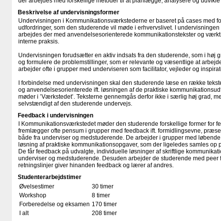
der arbejdes med forskellige metoder til at planlægge, analysere og udvikl
Beskrivelse af undervisningsformer
Undervisningen i Kommunikationsværkstederne er baseret på cases med fo
udfordringer, som den studerende vil møde i erhvervslivet. I undervisningen
arbejdes der med anvendelsesorienterede kommunikationstekster og værktø
interne praksis.
Undervisningen forudsætter en aktiv indsats fra den studerende, som i høj gra
og formulere de problemstillinger, som er relevante og væsentlige at arbej
arbejder ofte i grupper med underviseren som facilitator, vejleder og inspirat
I forbindelse med undervisningen skal den studerende læse en række tekster
og anvendelsesorienterede ift. løsningen af de praktiske kommunikationsu
møder i ’Værkstedet’. Teksterne gennemgås derfor ikke i særlig høj grad,
selvstændigt af den studerende undervejs.
Feedback i undervisningen
I Kommunikationsværkstedet møder den studerende forskellige former for 
fremlægger ofte pensum i grupper med feedback ift. formidlingsevne, præsen
både fra underviser og medstuderende. De arbejder i grupper med løbende 
løsning af praktiske kommunikationsopgaver, som der ligeledes samles op på
De får feedback på udvalgte, individuelle løsninger af skriftlige kommunikat
underviser og medstuderende. Desuden arbejder de studerende med peer fe
retningslinjer giver hinanden feedback og lærer af andres.
Studenterarbejdstimer
Øvelsestimer
30 timer
Workshop
8 timer
Forberedelse og eksamen
170 timer
I alt
208 timer