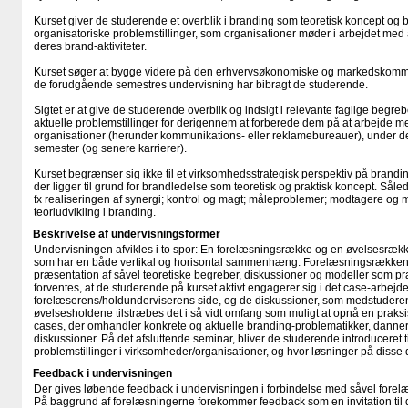
Kurset giver de studerende et overblik i branding som teoretisk koncept og 
organisatoriske problemstillinger, som organisationer møder i arbejdet med 
deres brand-aktiviteter.
Kurset søger at bygge videre på den erhvervsøkonomiske og markedskommu
de forudgående semestres undervisning har bibragt de studerende.
Sigtet er at give de studerende overblik og indsigt i relevante faglige begre
aktuelle problemstillinger for derigennem at forberede dem på at arbejde me
organisationer (herunder kommunikations- eller reklamebureauer), under de
semester (og senere karrierer).
Kurset begrænser sig ikke til et virksomhedsstrategisk perspektiv på brandi
der ligger til grund for brandledelse som teoretisk og praktisk koncept. Sål
fx realiseringen af synergi; kontrol og magt; måleproblemer; modtagere og m
teoriudvikling i branding.
Beskrivelse af undervisningsformer
Undervisningen afvikles i to spor: En forelæsningsrække og en øvelsesrækk
som har en både vertikal og horisontal sammenhæng. Forelæsningsrækken 
præsentation af såvel teoretiske begreber, diskussioner og modeller som pra
forventes, at de studerende på kurset aktivt engagerer sig i det case-arbejde,
forelæserens/​​holdunderviserens side, og de diskussioner, som medstuderend
øvelsesholdene tilstræbes det i så vidt omfang som muligt at opnå en praksis
cases, der omhandler konkrete og aktuelle branding-problematikker, danne
diskussioner. På det afsluttende seminar, bliver de studerende introduceret t
problemstillinger i virksomheder/​​organisationer, og hvor løsninger på disse
Feedback i undervisningen
Der gives løbende feedback i undervisningen i forbindelse med såvel fore
På baggrund af forelæsningerne forekommer feedback som en invitation til d