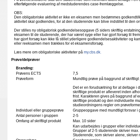
efterfølgende evaluering af medstuderendes case-fremlæggelse.
OBS:
Den obligatoriske aktivitet er ikke en eksamen men bedømmes godkendt/i
aktivitet skal godkendes, for at den studerende kan blive indstillet til den
Der stilles ny obligatorisk godkendelsesopgave (5 siders skriftlig erstatn
eksamen til de studerende, der har været syge eller har gjort forsøg til f
har gjort forsøg kan ikke få stillet yderligere godkendelsesaktiviteter og 
eller reeksamen men trækkes for et eksamensforsøg.
Læs mere om obligatoriske aktiviteter på
my.cbs.dk.
Prøve/delprøver
Branding:
Prøvens ECTS
7,5
Prøveform
Mundtlig prøve på baggrund af skriftligt
Det er en forudsætning for at deltage i 
skriftlige produkt er afleveret inden afho
frist. Karakteren gives på baggrund af
skriftlige produkt og den individuelle mu
studieordningens regler om prøveforme
Individuel eller gruppeprøve
Gruppeopgave med mundtligt forsvar i 
Antal personer i gruppen
2-5
Omfang af skriftligt produkt
Max. 10 sider
Kan udarbejdes i grupper eller individue
Grupper af 2-5 studerende skriver max. 
Studerende, som skriver alene, skriver m