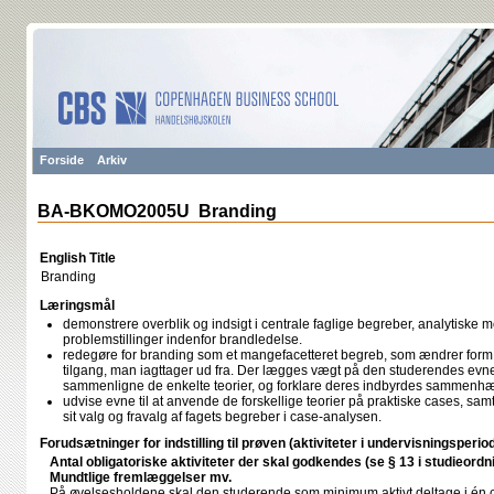
Forside
Arkiv
BA-BKOMO2005U Branding
English Title
Branding
Læringsmål
demonstrere overblik og indsigt i centrale faglige begreber, analytiske m
problemstillinger indenfor brandledelse.
redegøre for branding som et mangefacetteret begreb, som ændrer form a
tilgang, man iagttager ud fra. Der lægges vægt på den studerendes evne t
sammenligne de enkelte teorier, og forklare deres indbyrdes sammenh
udvise evne til at anvende de forskellige teorier på praktiske cases, sa
sit valg og fravalg af fagets begreber i case-analysen.
Forudsætninger for indstilling til prøven (aktiviteter i undervisningsperio
Antal obligatoriske aktiviteter der skal godkendes (se § 13 i studieordn
Mundtlige fremlæggelser mv.
På øvelsesholdene skal den studerende som minimum aktivt deltage i én