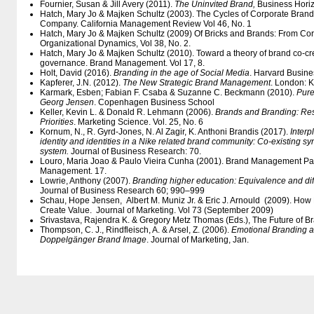
Fournier, Susan & Jill Avery (2011).
The Uninvited Brand,
Business Horizo
Hatch, Mary Jo & Majken Schultz (2003). The Cycles of Corporate Bran
Company. California Management Review Vol 46, No. 1
Hatch, Mary Jo & Majken Schultz (2009) Of Bricks and Brands: From Cor
Organizational Dynamics, Vol 38, No. 2.
Hatch, Mary Jo & Majken Schultz (2010). Toward a theory of brand co-cre
governance. Brand Management. Vol 17, 8.
Holt, David (2016).
Branding in the age of Social Media
. Harvard Busin
Kapferer, J.N. (2012).
The New Strategic Brand Management
. London: 
Karmark, Esben; Fabian F. Csaba & Suzanne C. Beckmann (2010).
Pure
Georg Jensen
. Copenhagen Business School
Keller, Kevin L. & Donald R. Lehmann (2006).
Brands and Branding: Res
Priorities
. Marketing Science. Vol. 25, No. 6
Kornum, N., R. Gyrd-Jones, N. Al Zagir, K. Anthoni Brandis (2017).
Inter
identity and identities in a Nike related brand community: Co-existing s
system.
Journal of Business Research: 70.
Louro, Maria Joao & Paulo Vieira Cunha (2001). Brand Management Par
Management. 17.
Lowrie, Anthony (2007).
Branding higher education: Equivalence and dif
Journal of Business Research 60; 990–999
Schau, Hope Jensen, Albert M. Muniz Jr. & Eric J. Arnould (2009). Ho
Create Value. Journal of Marketing. Vol 73 (September 2009)
Srivastava, Rajendra K. & Gregory Metz Thomas (Eds.), The Future of 
Thompson, C. J., Rindfleisch, A. & Arsel, Z. (2006).
Emotional Branding an
Doppelgänger Brand Image
. Journal of Marketing, Jan.