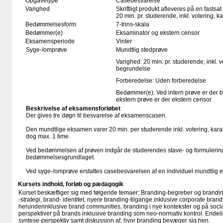
Opgavetype
Casebesvarelse
Varighed
Skriftligt produkt afleveres på en fastsat
20 min. pr. studerende, inkl. votering, 
Bedømmelsesform
7-trins-skala
Bedømmer(e)
Eksaminator og ekstern censor
Eksamensperiode
Vinter
Syge-/omprøve
Mundtlig stedprøve
Varighed: 20 min. pr. studerende, inkl. 
begrundelse
Forberedelse: Uden forberedelse
Bedømmer(e): Ved intern prøve er der 
ekstern prøve er der ekstern censor.
Beskrivelse af eksamensforløbet
Der gives tre døgn til besvarelse af eksamenscasen.
Den mundtlige eksamen varer 20 min. per studerende inkl. votering, kar
dog max. 1 time.
Ved bedømmelsen af prøven indgår de studerendes stave- og formulerin
bedømmelsesgrundlaget.
Ved syge-/omprøve erstattes casebesvarelsen af en individuel mundtlig
Kursets indhold, forløb og pædagogik
Kurset beskæftiger sig med følgende temaer: Branding-begreber og brandi
-strategi, brand- identitet, nyere branding-tilgange inklusive corporate brand
herunderinklusive brand communities, branding i nye kontekster og på socia
perspektiver på brands inklusive branding som neo-normativ kontrol. Endelig
syntese-perspektiv samt diskussion af, hvor branding bevæger sig hen.