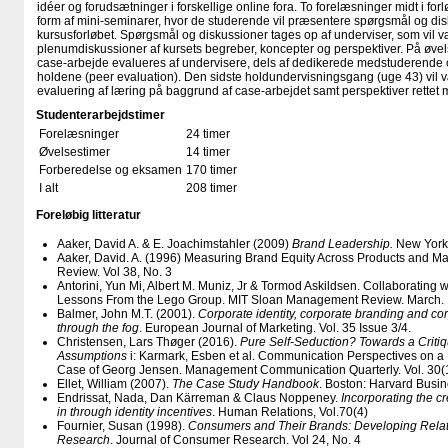
idéer og forudsætninger i forskellige online fora. To forelæsninger midt i for
form af mini-seminarer, hvor de studerende vil præsentere spørgsmål og disk
kursusforløbet. Spørgsmål og diskussioner tages op af underviser, som vil vær
plenumdiskussioner af kursets begreber, koncepter og perspektiver. På øve
case-arbejde evalueres af undervisere, dels af dedikerede medstuderende 
holdene (peer evaluation). Den sidste holdundervisningsgang (uge 43) vil væ
evaluering af læring på baggrund af case-arbejdet samt perspektiver rette
Studenterarbejdstimer
Forelæsninger
24 timer
Øvelsestimer
14 timer
Forberedelse og eksamen
170 timer
I alt
208 timer
Foreløbig litteratur
Aaker, David A. & E. Joachimstahler (2009)
Brand Leadership.
New York:
Aaker, David. A. (1996) Measuring Brand Equity Across Products and M
Review. Vol 38, No. 3
Antorini, Yun Mi, Albert M. Muniz, Jr & Tormod Askildsen. Collaborating
Lessons From the Lego Group. MIT Sloan Management Review. March.
Balmer, John M.T. (2001).
Corporate identity, corporate branding and co
through the fog
. European Journal of Marketing. Vol. 35 Issue 3/4.
Christensen, Lars Thøger (2016).
Pure Self-Seduction? Towards a Criti
Assumptions
i: Karmark, Esben et al. Communication Perspectives on a
Case of Georg Jensen. Management Communication Quarterly. Vol. 30(1
Ellet, William (2007).
The Case Study Handbook
. Boston: Harvard Busi
Endrissat, Nada, Dan Kärreman & Claus Noppeney.
Incorporating the cr
in through identity incentives
. Human Relations, Vol.70(4)
Fournier, Susan (1998).
Consumers and Their Brands: Developing Rela
Research
. Journal of Consumer Research. Vol 24, No. 4