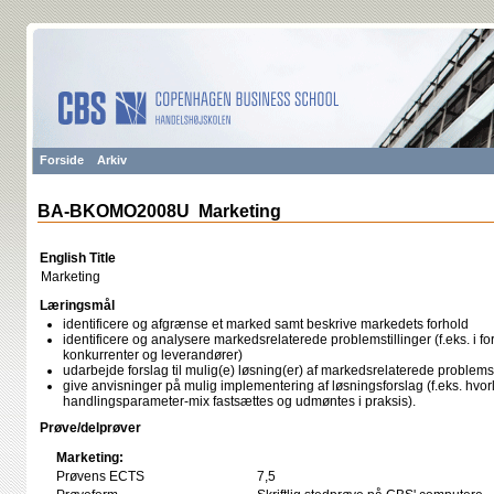
Forside
Arkiv
BA-BKOMO2008U Marketing
English Title
Marketing
Læringsmål
identificere og afgrænse et marked samt beskrive markedets forhold
identificere og analysere markedsrelaterede problemstillinger (f.eks. i for
konkurrenter og leverandører)
udarbejde forslag til mulig(e) løsning(er) af markedsrelaterede problemst
give anvisninger på mulig implementering af løsningsforslag (f.eks. hv
handlingsparameter-mix fastsættes og udmøntes i praksis).
Prøve/delprøver
Marketing:
Prøvens ECTS
7,5