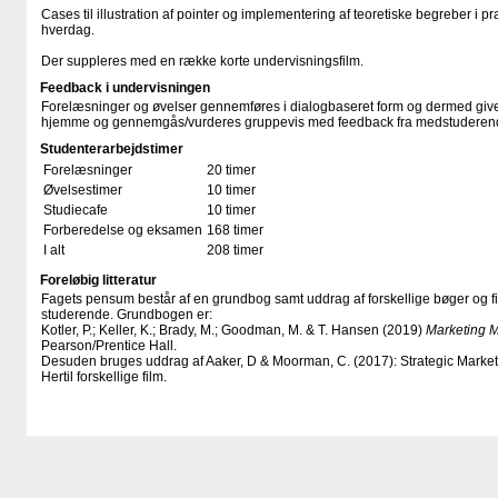
Cases til illustration af pointer og implementering af teoretiske begreber i 
hverdag.
Der suppleres med en række korte undervisningsfilm.
Feedback i undervisningen
Forelæsninger og øvelser gennemføres i dialogbaseret form og dermed give
hjemme og gennemgås/vurderes gruppevis med feedback fra medstuderend
Studenterarbejdstimer
Forelæsninger
20 timer
Øvelsestimer
10 timer
Studiecafe
10 timer
Forberedelse og eksamen
168 timer
I alt
208 timer
Foreløbig litteratur
Fagets pensum består af en grundbog samt uddrag af forskellige bøger og fi
studerende. Grundbogen er:
Kotler, P.; Keller, K.; Brady, M.; Goodman, M. & T. Hansen (2019)
Marketing 
Pearson/Prentice Hall.
Desuden bruges uddrag af Aaker, D & Moorman, C. (2017): Strategic Mark
Hertil forskellige film.