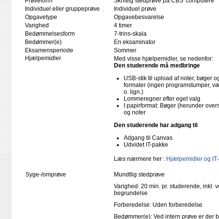
Prøveform
Skriftlig stedprøve på CBS' computere
Individuel eller gruppeprøve
Individuel prøve
Opgavetype
Opgavebesvarelse
Varighed
4 timer
Bedømmelsesform
7-trins-skala
Bedømmer(e)
En eksaminator
Eksamensperiode
Sommer
Hjælpemidler
Med visse hjælpemidler, se nedenfor:
Den studerende må medbringe
USB-stik til upload af noter, bøger
formater (ingen programstumper, væ
o. lign.)
Lommeregner efter eget valg
I papirformat: Bøger (herunder ove
og noter
Den studerende har adgang til
Adgang til Canvas
Udvidet IT-pakke
Læs nærmere her :
Hjælpemidler og IT
Syge-/omprøve
Mundtlig stedprøve
Varighed: 20 min. pr. studerende, inkl. 
begrundelse
Forberedelse: Uden forberedelse
Bedømmer(e): Ved intern prøve er der 