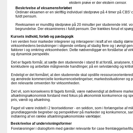
ekstern prøve er der ekstern censor.
Beskrivelse af eksamensforløbet
Ordinær eksamen er en skriftlig individuel stedprøve på 4 timer på CBS'
fuldt pensum.
Reeksamen er mundtlig stedprøve på 20 minutter per studerende inkl. vot
begrundelse. Der eksamineres i fuldt pensum. Der trækkes forud et spør
Kursets indhold, forløb og pædagogik
I en verden hvor markeder integrerer og interagerer i kraft af en stadig stør
virksomhedens beslutninger i stigende omfang af stadig flere og i øvrigt g
faktorer i og omkring virksomheden. Dette nødvendiggør en forståelse af vir
og dynamisk perspektiv.
Det er fagets formål, at sætte den studerende i stand til at forstå, analysere,
konkludere og anbefale målgivende handlinger, på en selvstændig og kriti
Endeligt er det formålet, at den studerende skal opstille ressourceorientered
og ændrede kommercielle konkurrencebetingelser, markedssituationer og pro
den relevante omverden for virksomheden.
Det vil, som konsekvens til fagets formål, være nødvendigt at definere mark
afsætningsøkonomisk forstand med fokus på økonomisk konkurrence og 
pris, værdi og afsætning.
Faget vil være inddelt i 2 teorisektioner - en sektion, som i forlængelse af 
grundlæggende begreber og perspektiver på markeder og konkurrence, samt e
indlæring af en række afsætningsøkonomiske værktøjer.
Beskrivelse af undervisningsformer
Forelæsninger i dialogform med gæster relevante for case fremlæggelse/​illu