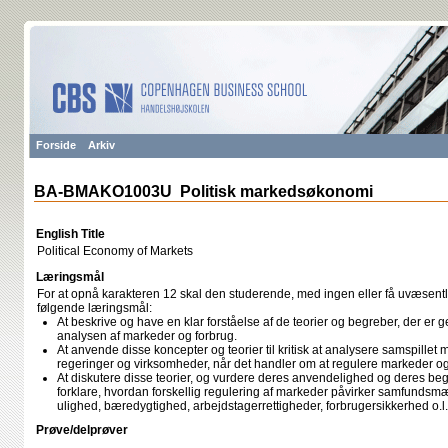
Forside
Arkiv
BA-BMAKO1003U Politisk markedsøkonomi
English Title
Political Economy of Markets
Læringsmål
For at opnå karakteren 12 skal den studerende, med ingen eller få uvæsentli
følgende læringsmål:
At beskrive og have en klar forståelse af de teorier og begreber, der er ge
analysen af markeder og forbrug.
At anvende disse koncepter og teorier til kritisk at analysere samspillet m
regeringer og virksomheder, når det handler om at regulere markeder og
At diskutere disse teorier, og vurdere deres anvendelighed og deres be
forklare, hvordan forskellig regulering af markeder påvirker samfund
ulighed, bæredygtighed, arbejdstagerrettigheder, forbrugersikkerhed o.l.
Prøve/delprøver