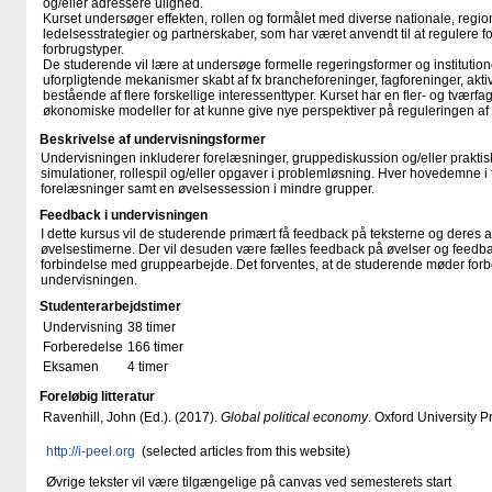
og/eller adressere ulighed.
Kurset undersøger effekten, rollen og formålet med diverse nationale, regio
ledelsesstrategier og partnerskaber, som har været anvendt til at regulere f
forbrugstyper.
De studerende vil lære at undersøge formelle regeringsformer og institutio
uforpligtende mekanismer skabt af fx brancheforeninger, fagforeninger, akt
bestående af flere forskellige interessenttyper. Kurset har en fler- og tværfagli
økonomiske modeller for at kunne give nye perspektiver på reguleringen af
Beskrivelse af undervisningsformer
Undervisningen inkluderer forelæsninger, gruppediskussion og/eller praktisk
simulationer, rollespil og/eller opgaver i problemløsning. Hver hovedemne i f
forelæsninger samt en øvelsessession i mindre grupper.
Feedback i undervisningen
I dette kursus vil de studerende primært få feedback på teksterne og deres 
øvelsestimerne. Der vil desuden være fælles feedback på øvelser og feedb
forbindelse med gruppearbejde. Det forventes, at de studerende møder forber
undervisningen.
Studenterarbejdstimer
Undervisning
38 timer
Forberedelse
166 timer
Eksamen
4 timer
Foreløbig litteratur
Ravenhill, John (Ed.). (2017).
Global political economy
. Oxford University P
http://i-peel.org
(selected articles from this website)
Øvrige tekster vil være tilgængelige på canvas ved semesterets start