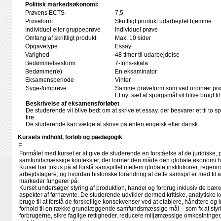
Politisk markedsøkonomi:
Prøvens ECTS
7,5
Prøveform
Skriftligt produkt udarbejdet hjemme
Individuel eller gruppeprøve
Individuel prøve
Omfang af skriftligt produkt
Max. 10 sider
Opgavetype
Essay
Varighed
48 timer til udarbejdelse
Bedømmelsesform
7-trins-skala
Bedømmer(e)
En eksaminator
Eksamensperiode
Vinter
Syge-/omprøve
Samme prøveform som ved ordinær pr
Et nyt sæt af spørgsmål vil blive brugt t
Beskrivelse af eksamensforløbet
De studerende vil blive bedt om at skrive et essay, der besvarer et til to spø
fire.
De studerende kan vælge at skrive på enten engelsk eller dansk.
Kursets indhold, forløb og pædagogik
F
Formålet med kurset er at give de studerende en forståelse af de juridiske, p
samfundsmæssige kontekster, der former den måde den globale økonomi
Kurset har fokus på at forstå samspillet mellem globale institutioner, regeri
arbejdstagere, og hvordan historiske forandring af dette samspil er med til
markeder fungerer på.
Kurset undersøger styring af produktion, handel og forbrug inklusiv de bær
aspekter af førnævnte. De studerende udvikler dermed kritiske, analytiske
bruge til at forstå de forskellige konsekvenser ved at etablere, håndtere og 
forhold til en række grundlæggende samfundsmæssige mål – som fx at styr
forbrugerne, sikre faglige rettigheder, reducere miljømæssige omkostninger