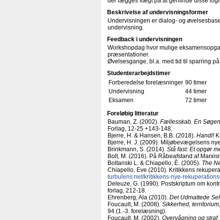
der lægges vægt på at genfinde disse logi
Beskrivelse af undervisningsformer
Undervisningen er dialog- og øvelsesba
undervisning.
Feedback i undervisningen
Workshopdag hvor mulige eksamensopgave
præsentationer.
Øvelsesgange, bl.a. med tid til sparring p
Studenterarbejdstimer
Forberedelse forelæsninger
90 timer
Undervisning
44 timer
Eksamen
72 timer
Foreløbig litteratur
Bauman, Z. (2002).
Fællesskab. En Søgen 
Forlag, 12-25 +143-148.
Bjerre, H. & Hansen, B.B. (2018).
Handl!
K
Bjerre, H. J. (2009). Miljøbevægelsens ny
Brinkmann, S. (2014).
Stå fast: Et opgør m
Bolt, M. (2016). På Råbeafstand af Marxi
Boltanski L. & Chiapello, È. (2005).
The Ne
Chiapello, Eve (2010). Kritikkens rekuperat
turbulens.net/​kritikkens-nye-rekuperations
Deleuze, G. (1990). Postskriptum om kont
forlag, 212-18.
Ehrenberg, Ala (2010).
Det Udmattede Sel
Foucault, M. (2008).
Sikkerhed, territoriu
94 (1.-3. forelæsning).
Foucault, M. (2002).
Overvågning og straf