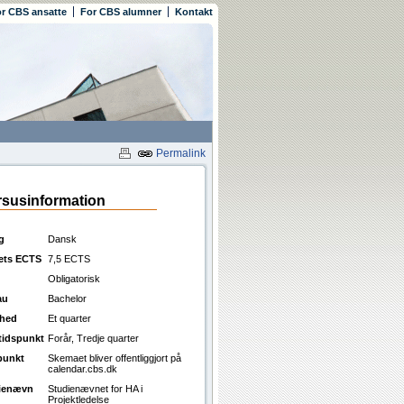
r CBS ansatte
For CBS alumner
Kontakt
Permalink
susinformation
g
Dansk
ets ECTS
7,5 ECTS
Obligatorisk
au
Bachelor
ghed
Et quarter
ttidspunkt
Forår, Tredje quarter
punkt
Skemaet bliver offentliggjort på
calendar.cbs.dk
ienævn
Studienævnet for HA i
Projektledelse