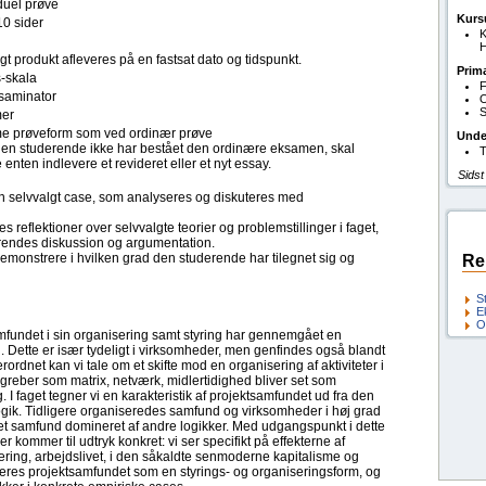
duel prøve
Kurs
10 sider
K
H
ligt produkt afleveres på en fastsat dato og tidspunkt.
Prim
s-skala
F
saminator
O
S
er
 prøveform som ved ordinær prøve
Unde
den studerende ikke har bestået den ordinære eksamen, skal
T
enten indlevere et revideret eller et nyt essay.
Sidst
en selvvalgt case, som analyseres og diskuteres med
 reflektioner over selvvalgte teorier og problemstillinger i faget,
rendes diskussion og argumentation.
emonstrere i hvilken grad den studerende har tilegnet sig og
Re
S
E
O
mfundet i sin organisering samt styring har gennemgået en
. Dette er især tydeligt i virksomheder, men genfindes også blandt
rordnet kan vi tale om et skifte mod en organisering af aktiviteter i
greber som matrix, netværk, midlertidighed bliver set som
I faget tegner vi en karakteristik af projektsamfundet ud fra den
tlogik. Tidligere organiseredes samfund og virksomheder i høj grad
r et samfund domineret af andre logikker. Med udgangspunkt i dette
er kommer til udtryk konkret: vi ser specifikt på effekterne af
ering, arbejdslivet, i den såkaldte senmoderne kapitalisme og
uteres projektsamfundet som en styrings- og organiseringsform, og