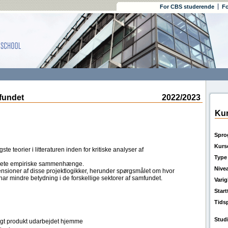
For CBS studerende
Fo
fundet
2022/2023
Kur
Spro
Kurs
e teorier i litteraturen inden for kritiske analyser af
Type
nkrete empiriske sammenhænge.
Nive
ensioner af disse projektlogikker, herunder spørgsmålet om hvor
ar mindre betydning i de forskellige sektorer af samfundet.
Vari
Star
Tids
Stud
ligt produkt udarbejdet hjemme