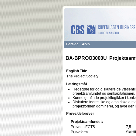
Forside
Arkiv
BA-BPROO3000U Projektsam
English Title
The Project Society
Læringsmål
Redegøre for og diskutere de væsentligst
projektsamfundet og senkapitalismen.
Kunne genfinde projektlogikker i ko
Diskutere teoretiske og empiriske dim
projektformen dominerer, og hvor den h
Prøve/delprøver
Projektsamfundet:
Prøvens ECTS
7,5
Prøveform
Skrift