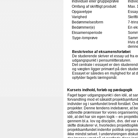
Individuel eller gruppeprøve
Indivi
Omfang af skriftligt produkt
Max. 
Opgavetype
Essay
Varighed
Skrift
Bedømmelsesform
7-trin
Bedømmer(e)
En ek
Eksamensperiode
Somm
Syge-/omprøve
Samme
Hvis 
denne 
Beskrivelse af eksamensforløbet
De studerende skriver et essay ud fra 
udgangspunkt i pensumlitteraturen.
Det centrale i essayet er den studerendes
og vægten ligger primært på den stude
Essayet er således en mulighed for at d
opfylder fagets læringsmål.
Kursets indhold, forløb og pædagogik
Faget tager udgangspunkt i den idé, at sa
forvandling mod et såkaldt projektsamfund
individer og i samfundet bredt forstået. Ove
projekter. Denne tendens indebærer, at be
udbredte præmisser for vores organisering. 
idé, at det har sin egen logik – en projek
gennem bl.a. lov og disciplin, dvs. det va
skifte diskuterer vi, hvorledes projektlogikk
projektsamfundet indenfor politisk organis
ikke mindst selvet. I undervisningen disk