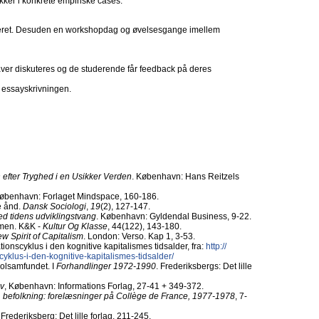
kker i konkrete empiriske cases.
seret. Desuden en workshopdag og øvelsesgange imellem
r diskuteres og de studerende får feedback på deres
å essayskrivningen.
efter Tryghed i en Usikker Verden
. København: Hans Reitzels
øbenhavn: Forlaget Mindspace, 160-186.
e ånd.
Dansk Sociologi
,
19
(2), 127-147.
ed tidens udviklingstvang
. København: Gyldendal Business, 9-22.
smen. K&K -
Kultur Og Klasse
, 44(122), 143-180.
w Spirit of Capitalism
. London: Verso. Kap 1, 3-53.
ionscyklus i den kognitive kapitalismes tidsalder, fra:
http:/​/​
cyklus-i-den-kognitive-kapitalismes-tidsalder/​
rolsamfundet. I
Forhandlinger 1972-1990
. Frederiksbergs: Det lille
v
, København: Informations Forlag, 27-41 + 349-372.
m, befolkning: forelæsninger på Collège de France, 1977-1978
, 7-
, Frederiksberg: Det lille forlag, 211-245.