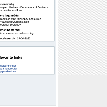
usansvarlig
aspar Villadsen - Department of Business
umanities and Law
ære fagområder
ilosofi og etik/Philosophy and ethics
rganisation/Organisation
ociologi/Sociology
rvisningsformer
ilstedeværelsesundervisning
 opdateret den 09-06-2022
levante links
tudieordninger
ksamensregler
pgavebanken