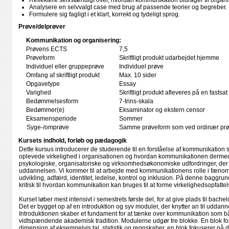
Reflektere selvstændigt over, hvordan kommunikation bidrager til organi
Analysere en selvvalgt case med brug af passende teorier og begreber.
Formulere sig fagligt i et klart, korrekt og tydeligt sprog.
Prøve/delprøver
Kommunikation og organisering:
Prøvens ECTS
7,5
Prøveform
Skriftligt produkt udarbejdet hjemme
Individuel eller gruppeprøve
Individuel prøve
Omfang af skriftligt produkt
Max. 10 sider
Opgavetype
Essay
Varighed
Skriftligt produkt afleveres på en fastsat
Bedømmelsesform
7-trins-skala
Bedømmer(e)
Eksaminator og ekstern censor
Eksamensperiode
Sommer
Syge-/omprøve
Samme prøveform som ved ordinær pr
Kursets indhold, forløb og pædagogik
Dette kursus introducerer de studerende til en forståelse af kommunikatio
oplevede virkelighed i organisationen og hvordan kommunikationen derm
psykologiske, organisatoriske og virksomhedsøkonomiske udfordringer, der 
uddannelsen. Vi kommer til at arbejde med kommunikationens rolle i fænom
udvikling, adfærd, identitet, ledelse, kontrol og inklusion. På denne baggrund
kritisk til hvordan kommunikation kan bruges til at forme virkelighedsopfattel
Kurset løber mest intensivt i semestrets første del, for at give plads til bache
Det er bygget op af en introduktion og syv moduler, der knytter an til uddann
Introduktionen skaber et fundament for at tænke over kommunikation som bå
vidtspændende akademisk tradition. Modulerne udgør tre blokke. En blok 
dimension af eksempelvis tal, statistik og regnskaber, en blok fokuserer p