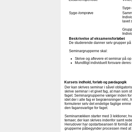
Syge- 
Syge-/omprøve
Samme
Indivi
lavet 
Grupp
Indivi
Beskrivelse af eksamensforløbet
De studerende danner selv grupper på 
Seminargrupperne skal:
Skrive og aflevere et seminar på op 
Mundtligt individuelt forsvare dere
Kursets indhold, forløb og pædagogik
Der kan skrives seminar i såvel obligator
skrive seminar i et givet fag, at man som 
faget. Seminargrupperne vælger inden for hvi
idet der i alle fag er begrænsninger mht.
formulerer selv det endelige faglige emne 
den fagansvarlige for faget.
Seminarrækken starter med 3 lektioner, hvo
temaer, der kan skrives indenfor samt redeg
Herudover har opstartseansen til formål at
grupperne påbegynder processen med at 