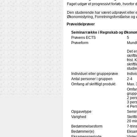
Faget udgør et progressivt forløb, hvorfor
Den studerende har været udprøvet eller er
Økonomistyring, Forretningsforståelse og 
Prøve/delprøver
Seminarrække i Regnskab og Økonom
Prøvens ECTS
5
Prøveform
Mundtl
Det er
skrift
frist
skrift
studi
Individuel eller gruppeprøve
Indiv
Antal personer i gruppen
2-4
Omfang af skriftligt produkt
Max. 
Omfang
grupp
2 per
3 per
4 Per
Opgavetype
Semi
Varighed
Skrift
20 min
Bedømmelsesform
7-trin
Bedømmer(e)
Eksam
Eksamensperiode
Vinte