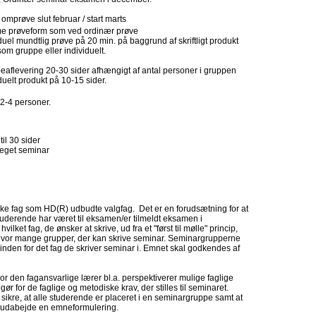
omprøve slut februar / start marts
 prøveform som ved ordinær prøve
duel mundtlig prøve på 20 min. på baggrund af skriftligt produkt
som gruppe eller individuelt.
eaflevering 20-30 sider afhængigt af antal personer i gruppen
duelt produkt på 10-15 sider.
2-4 personer.
til 30 sider
s eget seminar
iske fag som HD(R) udbudte valgfag. Det er en forudsætning for at
studerende har været til eksamen/er tilmeldt eksamen i
lket fag, de ønsker at skrive, ud fra et "først til mølle" princip,
, hvor mange grupper, der kan skrive seminar. Seminargrupperne
inden for det fag de skriver seminar i. Emnet skal godkendes af
r den fagansvarlige lærer bl.a. perspektiverer mulige faglige
ør for de faglige og metodiske krav, der stilles til seminaret.
 sikre, at alle studerende er placeret i en seminargruppe samt at
udabejde en emneformulering.