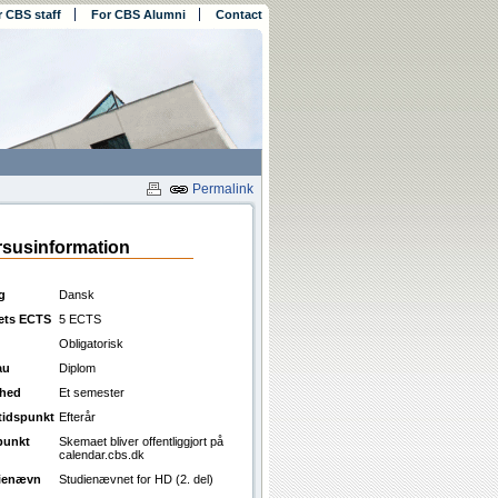
r CBS staff
For CBS Alumni
Contact
Permalink
susinformation
g
Dansk
ets ECTS
5 ECTS
Obligatorisk
au
Diplom
ghed
Et semester
ttidspunkt
Efterår
punkt
Skemaet bliver offentliggjort på
calendar.cbs.dk
ienævn
Studienævnet for HD (2. del)