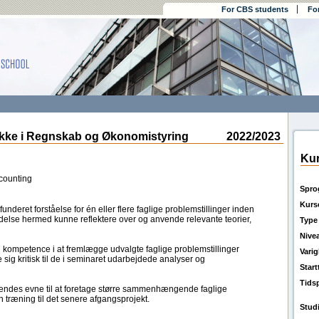
For CBS students
Fo
e i Regnskab og Økonomistyring
2022/2023
Kur
counting
Spro
Kurs
nderet forståelse for én eller flere faglige problemstillinger inden
ndelse hermed kunne reflektere over og anvende relevante teorier,
Type
Nive
 kompetence i at fremlægge udvalgte faglige problemstillinger
Vari
de sig kritisk til de i seminaret udarbejdede analyser og
Star
Tids
rendes evne til at foretage større sammenhængende faglige
træning til det senere afgangsprojekt.
Stud