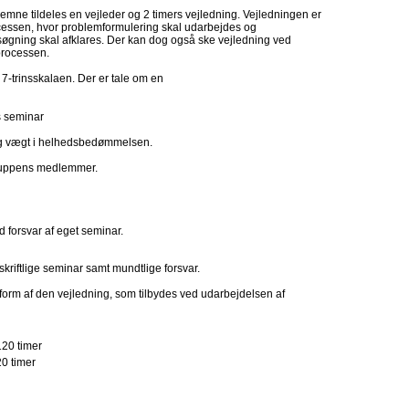
emne tildeles en vejleder og 2 timers vejledning. Vejledningen er
ocessen, hvor problemformulering skal udarbejdes og
rsøgning skal afklares. Der kan dog også ske vejledning ved
eprocessen.
7-trinsskalaen. Der er tale om en
ns seminar
lig vægt i helhedsbedømmelsen.
rgruppens medlemmer.
 forsvar af eget seminar.
kriftlige seminar samt mundtlige forsvar.
 form af den vejledning, som tilbydes ved udarbejdelsen af
120 timer
20 timer