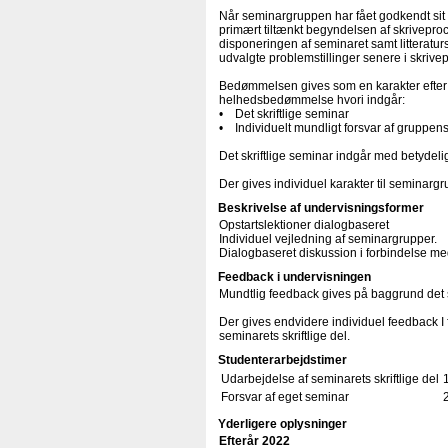
Når seminargruppen har fået godkendt sit 
primært tiltænkt begyndelsen af skrivepr
disponeringen af seminaret samt litteratu
udvalgte problemstillinger senere i skriv
Bedømmelsen gives som en karakter efter 
helhedsbedømmelse hvori indgår:
• Det skriftlige seminar
• Individuelt mundligt forsvar af gruppe
Det skriftlige seminar indgår med betyde
Der gives individuel karakter til semina
Beskrivelse af undervisningsformer
Opstartslektioner dialogbaseret
Individuel vejledning af seminargrupper.
Dialogbaseret diskussion i forbindelse med
Feedback i undervisningen
Mundtlig feedback gives på baggrund det s
Der gives endvidere individuel feedback I
seminarets skriftlige del.
Studenterarbejdstimer
Udarbejdelse af seminarets skriftlige del
Forsvar af eget seminar
Yderligere oplysninger
Efterår 2022