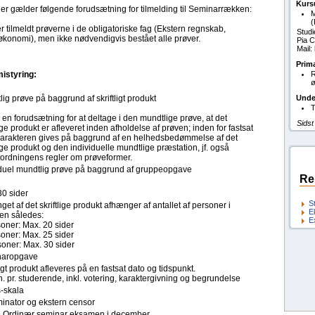
Kurs
 der gælder følgende forudsætning for tilmelding til Seminarrækken:
M
(
 tilmeldt prøverne i de obligatoriske fag (Ekstern regnskab,
Studi
økonomi), men ikke nødvendigvis bestået alle prøver.
Pia C
Mail
Prim
istyring:
ø
ig prøve på baggrund af skriftligt produkt
Unde
T
 en forudsætning for at deltage i den mundtlige prøve, at det
Sidst
lige produkt er afleveret inden afholdelse af prøven; inden for fastsat
. Karakteren gives på baggrund af en helhedsbedømmelse af det
lige produkt og den individuelle mundtlige præstation, jf. også
eordningens regler om prøveformer.
iduel mundtlig prøve på baggrund af gruppeopgave
Re
30 sider
S
et af det skriftlige produkt afhænger af antallet af personer i
E
en således:
E
soner: Max. 20 sider
soner: Max. 25 sider
soner: Max. 30 sider
naropgave
ligt produkt afleveres på en fastsat dato og tidspunkt.
. pr. studerende, inkl. votering, karaktergivning og begrundelse
s-skala
inator og ekstern censor
r, Ordinær seminar eksamen i december.