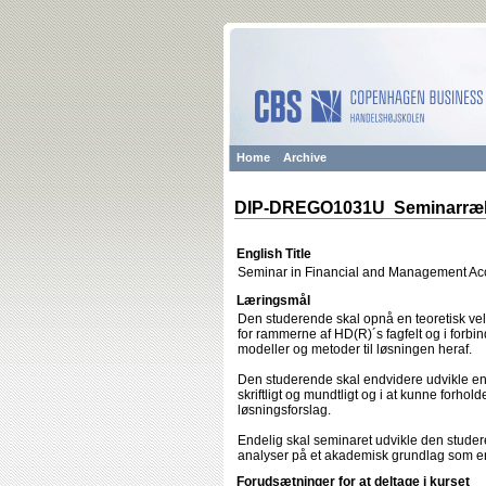
Home
Archive
DIP-DREGO1031U Seminarrækk
English Title
Seminar in Financial and Management Ac
Læringsmål
Den studerende skal opnå en teoretisk velfu
for rammerne af HD(R)´s fagfelt og i forbi
modeller og metoder til løsningen heraf.
Den studerende skal endvidere udvikle en
skriftligt og mundtligt og i at kunne forhol
løsningsforslag.
Endelig skal seminaret udvikle den stude
analyser på et akademisk grundlag som en 
Forudsætninger for at deltage i kurset