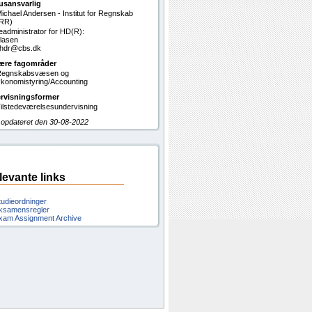
usansvarlig
ichael Andersen - Institut for Regnskab
RR)
eadministrator for HD(R):
lasen
: hdr@cbs.dk
ære fagområder
Regnskabsvæsen og
konomistyring/Accounting
rvisningsformer
ilstedeværelsesundervisning
 opdateret den 30-08-2022
levante links
tudieordninger
ksamensregler
xam Assignment Archive