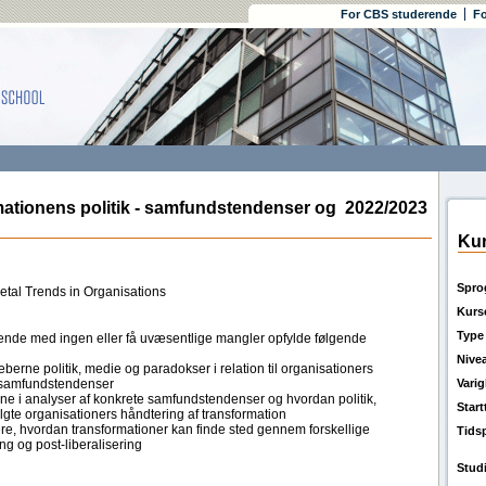
For CBS studerende
Fo
ionens politik - samfundstendenser og
2022/2023
Kur
Spro
ietal Trends in Organisations
Kurs
Type
rende med ingen eller få uvæsentlige mangler opfylde følgende
Nive
rne politik, medie og paradokser i relation til organisationers
e samfundstendenser
Vari
e i analyser af konkrete samfundstendenser og hvordan politik,
Star
lgte organisationers håndtering af transformation
tere, hvordan transformationer kan finde sted gennem forskellige
Tids
ing og post-liberalisering
Stud