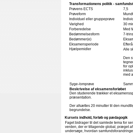
Transformationens politik - samfundst
Prøvens ECTS
7,5
Prøveform
Mundt
Individuel eller gruppeprøve
Indivi
Varighed
30 min
Forberedelse
Med f
Bedømmelsesform
7-trin
Bedømmer(e)
Eksam
Eksamensperiode
Efterå
Hjælpemidler
Alle s
Den s
tegne
for op
inklus
med a
Syge-/omprøve
Samme
Beskrivelse af eksamensforløbet
Den studerende trækker et eksamensspør
præsentation.
Der afsættes 20 minutter til den mundtli
begrundelse.
Kursets indhold, forløb og pædagogik
Faget bidrager til det samlede tema for s
verden, der er tiltagende global, præget a
undersøge, hvordan samfundsforandringer, 