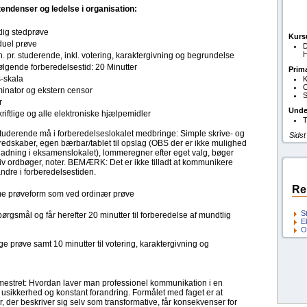
endenser og ledelse i organisation:
lig stedprøve
Kurs
duel prøve
D
H
. pr. studerende, inkl. votering, karaktergivning og begrundelse
ølgende forberedelsestid: 20 Minutter
Prim
s-skala
K
O
inator og ekstern censor
S
r
Unde
kriftlige og alle elektroniske hjælpemidler
T
tuderende må i forberedelseslokalet medbringe: Simple skrive- og
Sidst
redskaber, egen bærbar/tablet til opslag (OBS der er ikke mulighed
ladning i eksamenslokalet), lommeregner efter eget valg, bøger
iv ordbøger, noter. BEMÆRK: Det er ikke tilladt at kommunikere
ndre i forberedelsestiden.
Re
 prøveform som ved ordinær prøve
S
gsmål og får herefter 20 minutter til forberedelse af mundtlig
E
O
ge prøve samt 10 minutter til votering, karaktergivning og
emestret: Hvordan laver man professionel kommunikation i en
f usikkerhed og konstant forandring. Formålet med faget er at
der beskriver sig selv som transformative, får konsekvenser for