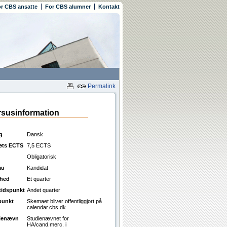
r CBS ansatte
For CBS alumner
Kontakt
Permalink
susinformation
g
Dansk
ets ECTS
7,5 ECTS
Obligatorisk
au
Kandidat
ghed
Et quarter
ttidspunkt
Andet quarter
punkt
Skemaet bliver offentliggjort på
calendar.cbs.dk
ienævn
Studienævnet for
HA/cand.merc. i