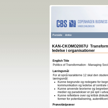
Forside
Arkiv
KAN-CKOMO2007U Transformat
ledelse i organisationer
English Title
Politics of Transformation - Managing Soc
Læringsmål
For at opnå karakterne 12 skal den stude
læringsmål:
Kunne begrunde og redegøre for begrebe
kommunikation og ledelse af central
Kunne anvende teorierne og begrebern
medier og paradokser er på spil i udva
Kunne reflektere over og kritisk disku
former for potentialisering, autentificer
Prøve/delprøver