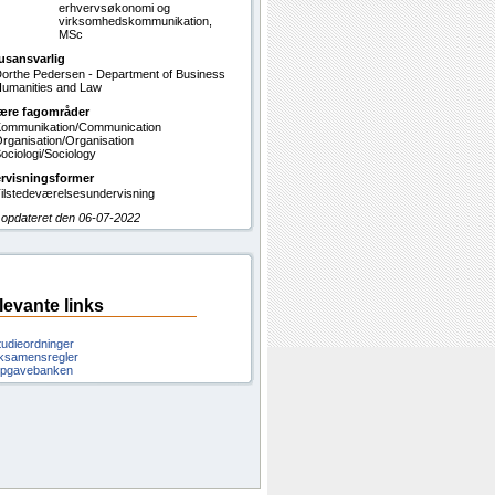
erhvervsøkonomi og
virksomhedskommunikation,
MSc
usansvarlig
orthe Pedersen - Department of Business
umanities and Law
ære fagområder
ommunikation/Communication
rganisation/Organisation
ociologi/Sociology
rvisningsformer
ilstedeværelsesundervisning
 opdateret den 06-07-2022
levante links
tudieordninger
ksamensregler
pgavebanken