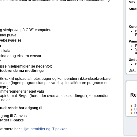
Max. 
Stud
Kurs
tlig stedprøve på CBS' computere
B
F
duel prøve
ebesvarelse
Prim
r
F
S
s-skala
a
inator og ekstern censor
Unde
r
B
isse hjælpemidler, se nedenfor:
tuderende må medbringe
Sidst
B-stik til upload af noter, bøger og kompendier i ikke-eksekverbare
rmater (ingen programstumper, værktøj, installérbare programmer
 lign.)
mmeregner efter eget valg
Re
papirformat: Bøger (herunder oversættelsesordbøger), kompendier
 noter
S
tuderende har adgang til
E
O
gang til Canvas
videt IT-pakke
ærmere her :
Hjælpemidler og IT-pakker