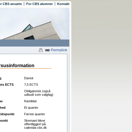
r CBS ansatte
For CBS alumner
Kontakt
Permalink
susinformation
g
Dansk
ets ECTS
7,5 ECTS
Obligatorisk (også
udbudt som valgfag)
au
Kandidat
ghed
Et quarter
ttidspunkt
Første quarter
punkt
Skemaet bliver
offentliggjort på
calendar.cbs.dk