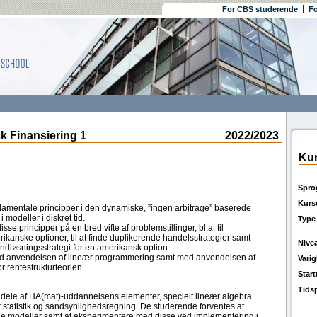
For CBS studerende
Fo
Finansiering 1
2022/2023
Kur
Spro
Kurs
amentale principper i den dynamiske, ”ingen arbitrage” baserede
i modeller i diskret tid.
Type
 principper på en bred vifte af problemstillinger, bl.a. til
ikanske optioner, til at finde duplikerende handelsstrategier samt
Nive
indløsningsstrategi for en amerikansk option.
med anvendelsen af lineær programmering samt med anvendelsen af
Vari
r rentestrukturteorien.
Star
Tids
 dele af HA(mat)-uddannelsens elementer, specielt lineær algebra
tatistik og sandsynlighedsregning. De studerende forventes at
de modeller samt at eksperimentere med disse ved implementering i