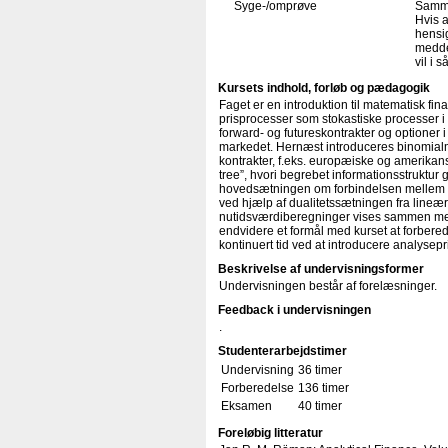
Syge-/omprøve
Samme
Hvis a
hensig
medde
vil i 
Kursets indhold, forløb og pædagogik
Faget er en introduktion til matematisk fin
prisprocesser som stokastiske processer i 
forward- og futureskontrakter og optioner i
markedet. Hernæst introduceres binomialmo
kontrakter, f.eks. europæiske og amerikans
tree”, hvori begrebet informationsstruktur 
hovedsætningen om forbindelsen mellem fr
ved hjælp af dualitetssætningen fra line
nutidsværdiberegninger vises sammen med 
endvidere et formål med kurset at forbere
kontinuert tid ved at introducere analys
Beskrivelse af undervisningsformer
Undervisningen består af forelæsninger.
Feedback i undervisningen
.
Studenterarbejdstimer
Undervisning
36 timer
Forberedelse
136 timer
Eksamen
40 timer
Foreløbig litteratur