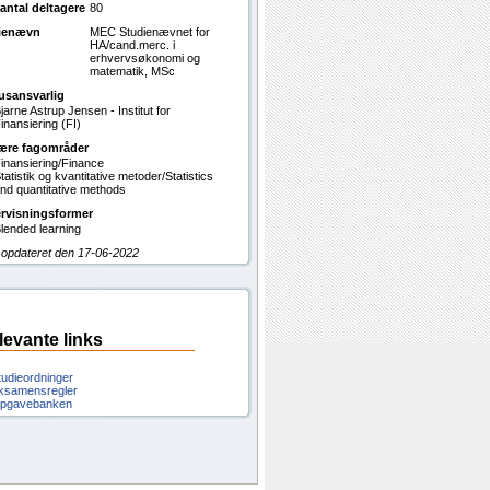
antal deltagere
80
ienævn
MEC Studienævnet for
HA/cand.merc. i
erhvervsøkonomi og
matematik, MSc
usansvarlig
jarne Astrup Jensen - Institut for
inansiering (FI)
ære fagområder
inansiering/Finance
tatistik og kvantitative metoder/Statistics
nd quantitative methods
rvisningsformer
lended learning
 opdateret den 17-06-2022
levante links
tudieordninger
ksamensregler
pgavebanken