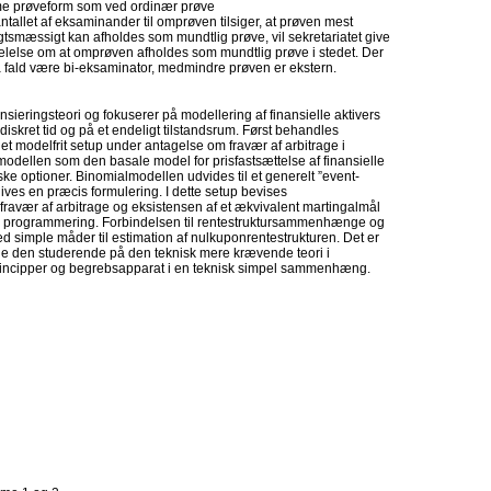
 prøveform som ved ordinær prøve
ntallet af eksaminander til omprøven tilsiger, at prøven mest
tsmæssigt kan afholdes som mundtlig prøve, vil sekretariatet give
lelse om at omprøven afholdes som mundtlig prøve i stedet. Der
så fald være bi-eksaminator, medmindre prøven er ekstern.
ansieringsteori og fokuserer på modellering af finansielle aktivers
diskret tid og på et endeligt tilstandsrum. Først behandles
 et modelfrit setup under antagelse om fravær af arbitrage i
dellen som den basale model for prisfastsættelse af finansielle
ke optioner. Binomialmodellen udvides til et generelt ”event-
gives en præcis formulering. I dette setup bevises
avær af arbitrage og eksistensen af et ækvivalent martingalmål
ær programmering. Forbindelsen til rentestruktursammenhænge og
simple måder til estimation af nulkuponrentestrukturen. Det er
de den studerende på den teknisk mere krævende teori i
eprincipper og begrebsapparat i en teknisk simpel sammenhæng.