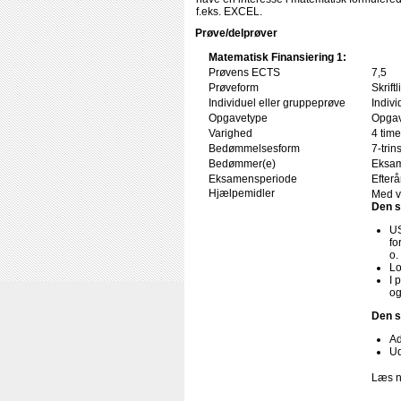
f.eks. EXCEL.
Prøve/delprøver
Matematisk Finansiering 1:
Prøvens ECTS
7,5
Prøveform
Skrif
Individuel eller gruppeprøve
Indivi
Opgavetype
Opgav
Varighed
4 time
Bedømmelsesform
7-trin
Bedømmer(e)
Eksam
Eksamensperiode
Efterå
Hjælpemidler
Med v
Den s
US
fo
o.
Lo
I 
og
Den s
Ad
Ud
Læs n