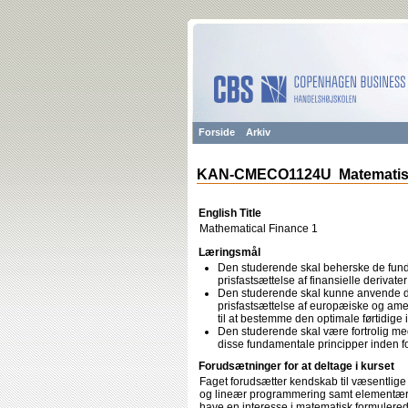
Forside
Arkiv
KAN-CMECO1124U Matematisk 
English Title
Mathematical Finance 1
Læringsmål
Den studerende skal beherske de fund
prisfastsættelse af finansielle derivater 
Den studerende skal kunne anvende disse
prisfastsættelse af europæiske og amer
til at bestemme den optimale førtidige 
Den studerende skal være fortrolig 
disse fundamentale principper inden fo
Forudsætninger for at deltage i kurset
Faget forudsætter kendskab til væsentlige
og lineær programmering samt elementær s
have en interesse i matematisk formulere