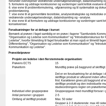
herunder overvejelser vedrørende undersøgelsesdesign, dataindsamling og
5. formulere og uddrage konklusioner og vurderinger samt kritisk evaluere 
6. vise evne til problemformulering, -afgrænsning og til systematisk og do
problemløsning.
7. vise evne til at gennemføre teoretiske, analysestrategiske og metodiske o
vedrørende undersøgelsesdesign, dataindsamling og –analyse.
8. vise evne til at formulere og uddrage konklusioner og vurderinger samt kr
konsekvenser.
Forudsætninger for at deltage i kurset
Bemærk at prøven i faget samtidig er en prøve i fagene "Samfundets Kommuni
"Organisation og Ledelse som Kommunikation" og "Introduktionskursus for 
Ledelse", hvorfor tilmelding til faget forudsætter at man også er tilmeldt 
Differentiering", "Organisation og Ledelse som Kommunikation" og "Introdukt
Kommunikation og Ledelse".
Prøve/delprøver
Projekt om ledelse i den flerstemmede organisation:
Prøvens ECTS
15
Prøveform
Mundtlig prøve på baggrund af skriftligt
Det er en forudsætning for at deltage i 
skriftlige produkt er afleveret inden afho
frist. Karakteren gives på baggrund af
skriftlige produkt og den individuelle mu
studieordningens regler om prøveforme
Individuel eller gruppeprøve
Gruppeopgave med mundtligt forsvar i 
Antal personer i gruppen
2-5
Omfang af skriftligt produkt
Max. 50 sider
Grupper à 2-3 studerende: max 40 side