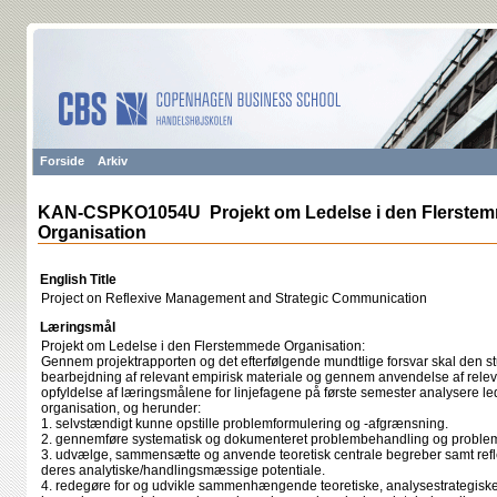
Forside
Arkiv
KAN-CSPKO1054U Projekt om Ledelse i den Flerste
Organisation
English Title
Project on Reflexive Management and Strategic Communication
Læringsmål
Projekt om Ledelse i den Flerstemmede Organisation:
Gennem projektrapporten og det efterfølgende mundtlige forsvar skal den 
bearbejdning af relevant empirisk materiale og gennem anvendelse af relev
opfyldelse af læringsmålene for linjefagene på første semester analysere l
organisation, og herunder:
1. selvstændigt kunne opstille problemformulering og -afgrænsning.
2. gennemføre systematisk og dokumenteret problembehandling og proble
3. udvælge, sammensætte og anvende teoretisk centrale begreber samt refl
deres analytiske/​handlingsmæssige potentiale.
4. redegøre for og udvikle sammenhængende teoretiske, analysestrategiske