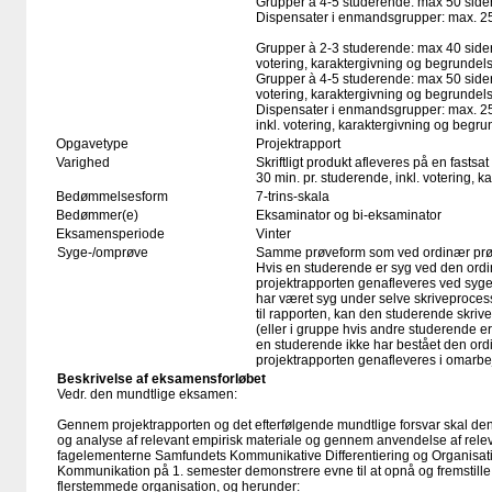
Grupper à 4-5 studerende: max 50 side
Dispensater i enmandsgrupper: max. 2
Grupper à 2-3 studerende: max 40 sider, 
votering, karaktergivning og begrundels
Grupper à 4-5 studerende: max 50 sider, 
votering, karaktergivning og begrundels
Dispensater i enmandsgrupper: max. 25 
inkl. votering, karaktergivning og begru
Opgavetype
Projektrapport
Varighed
Skriftligt produkt afleveres på en fastsat
30 min. pr. studerende, inkl. votering, 
Bedømmelsesform
7-trins-skala
Bedømmer(e)
Eksaminator og bi-eksaminator
Eksamensperiode
Vinter
Syge-/omprøve
Samme prøveform som ved ordinær pr
Hvis en studerende er syg ved den or
projektrapporten genafleveres ved syg
har været syg under selve skriveproces
til rapporten, kan den studerende skrive
(eller i gruppe hvis andre studerende e
en studerende ikke har bestået den or
projektrapporten genafleveres i omarbe
Beskrivelse af eksamensforløbet
Vedr. den mundtlige eksamen:
Gennem projektrapporten og det efterfølgende mundtlige forsvar skal d
og analyse af relevant empirisk materiale og gennem anvendelse af relev
fagelementerne Samfundets Kommunikative Differentiering og Organisa
Kommunikation på 1. semester demonstrere evne til at opnå og fremstille e
flerstemmede organisation, og herunder: