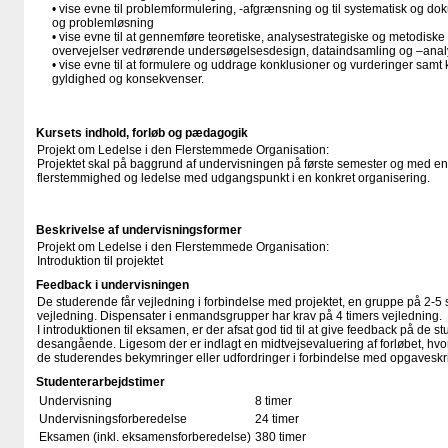
• vise evne til problemformulering, -afgrænsning og til systematisk og 
og problemløsning
• vise evne til at gennemføre teoretiske, analysestrategiske og metodiske
overvejelser vedrørende undersøgelsesdesign, dataindsamling og –ana
• vise evne til at formulere og uddrage konklusioner og vurderinger samt k
gyldighed og konsekvenser.
Kursets indhold, forløb og pædagogik
Projekt om Ledelse i den Flerstemmede Organisation:
Projektet skal på baggrund af undervisningen på første semester og med en
flerstemmighed og ledelse med udgangspunkt i en konkret organisering.
Beskrivelse af undervisningsformer
Projekt om Ledelse i den Flerstemmede Organisation:
Introduktion til projektet
Feedback i undervisningen
De studerende får vejledning i forbindelse med projektet, en gruppe på 2-5 
vejledning. Dispensater i enmandsgrupper har krav på 4 timers vejledning.
I introduktionen til eksamen, er der afsat god tid til at give feedback på de
desangående. Ligesom der er indlagt en midtvejsevaluering af forløbet, hvor d
de studerendes bekymringer eller udfordringer i forbindelse med opgaveskr
Studenterarbejdstimer
Undervisning
8 timer
Undervisningsforberedelse
24 timer
Eksamen (inkl. eksamensforberedelse)
380 timer