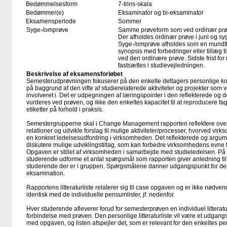
Bedømmelsesform
7-trins-skala
Bedømmer(e)
Eksaminator og bi-eksaminator
Eksamensperiode
Sommer
Syge-/omprøve
Samme prøveform som ved ordinær pr
Der afholdes ordinær prøve i juni og sy
Syge-/omprøve afholdes som en mundtli
synopsis med forbedringer eller tillæg t
ved den ordinære prøve. Sidste frist for r
fastsættes i studievejledningen.
Beskrivelse af eksamensforløbet
Semesterudprøvningen fokuserer på den enkelte deltagers personlige ko
på baggrund af den vifte af studierelaterede aktiviteter og projekter s
involveret i. Det er udpegningen af læringspointer i den reflekterede og
vurderes ved prøven, og ikke den enkeltes kapacitet til at reproducere fag
etiketter på̊ forhold i praksis.
Semestergrupperne skal i Change Management rapporten reflektere ov
relationer og udvikle forslag til mulige aktiviteter/processer, hvorved vi
en konkret ledelsesudfordring i virksomheden. Det reflekterede og argum
diskutere mulige udviklingstiltag, som kan forbedre virksomhedens evne ti
Opgaven er stillet af virksomheden i samarbejde med studieledelsen. På
studerende udforme et antal spørgsmål som rapporten giver anledning til, 
studerende der er i gruppen. Spørgsmålene danner udgangspunkt for de
eksamination.
Rapportens litteraturliste relaterer sig til case opgaven og er ikke nødve
identisk med de individuelle pensumlister, jf. nedenfor.
Hver studerende afleverer forud for semesterprøven en individuel litterat
forbindelse med prøven. Den personlige litteraturliste vil være et udg
med opgaven, og listen afspejler det, som er relevant for den enkeltes per