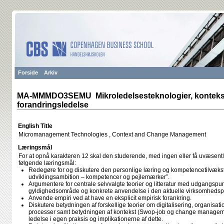
Forside
Arkiv
MA-MMMDO3SEMU Mikroledelsesteknologier, konteks
forandringsledelse
English Title
Micromanagement Technologies , Context and Change Management
Læringsmål
For at opnå karakteren 12 skal den studerende, med ingen eller få uvæsentli
følgende læringsmål:
Redegøre for og diskutere den personlige læring og kompetencetilvækst s
udviklingsambition – kompetencer og pejlemærker”.
Argumentere for centrale selvvalgte teorier og litteratur med udgangspu
gyldighedsområde og konkrete anvendelse i den aktuelle virksomhedsp
Anvende empiri ved at have en eksplicit empirisk forankring.
Diskutere betydningen af forskellige teorier om digitalisering, organisa
processer samt betydningen af kontekst (Swop-job og change manageme
ledelse i egen praksis og implikationerne af dette.