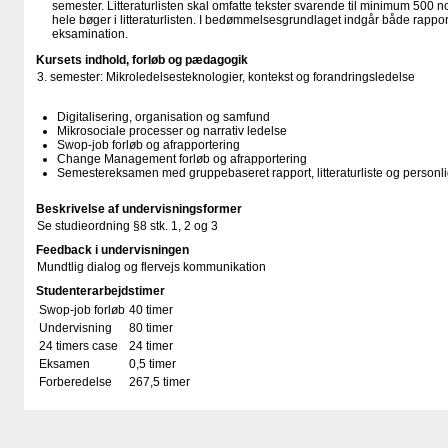
semester. Litteraturlisten skal omfatte tekster svarende til minimum 500 
hele bøger i litteraturlisten. I bedømmelsesgrundlaget indgår både rappo
eksamination.
Kursets indhold, forløb og pædagogik
3. semester: Mikroledelsesteknologier, kontekst og forandringsledelse
Digitalisering, organisation og samfund
Mikrosociale processer og narrativ ledelse
Swop-job forløb og afrapportering
Change Management forløb og afrapportering
Semestereksamen med gruppebaseret rapport, litteraturliste og personli
Beskrivelse af undervisningsformer
Se studieordning §8 stk. 1, 2 og 3
Feedback i undervisningen
Mundtlig dialog og flervejs kommunikation
Studenterarbejdstimer
Swop-job forløb
40 timer
Undervisning
80 timer
24 timers case
24 timer
Eksamen
0,5 timer
Forberedelse
267,5 timer