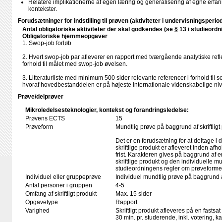
Relatere implikationerne af egen læring og generalisering af egne erfarin
kontekster.
Forudsætninger for indstilling til prøven (aktiviteter i undervisningsperio
Antal obligatoriske aktiviteter der skal godkendes (se § 13 i studieordn
Obligatoriske hjemmeopgaver
1. Swop-job forløb
2. Hvert swop-job par afleverer en rapport med tværgående analytiske refle
forhold til målet med swop-job øvelsen.
3. Litteraturliste med minimum 500 sider relevante referencer i forhold til
hvoraf hovedbestanddelen er på højeste internationale videnskabelige ni
Prøve/delprøver
Mikroledelsesteknologier, kontekst og forandringsledelse:
Prøvens ECTS
15
Prøveform
Mundtlig prøve på baggrund af skriftligt
Det er en forudsætning for at deltage i 
skriftlige produkt er afleveret inden afho
frist. Karakteren gives på baggrund af
skriftlige produkt og den individuelle mu
studieordningens regler om prøveforme
Individuel eller gruppeprøve
Individuel mundtlig prøve på baggrund
Antal personer i gruppen
4-5
Omfang af skriftligt produkt
Max. 15 sider
Opgavetype
Rapport
Varighed
Skriftligt produkt afleveres på en fastsat
30 min. pr. studerende, inkl. votering, 