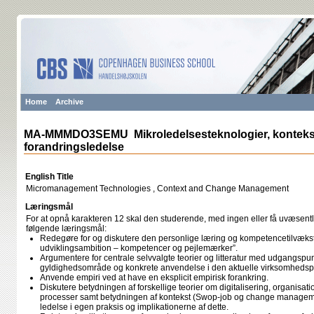
Home
Archive
MA-MMMDO3SEMU Mikroledelsesteknologier, konteks
forandringsledelse
English Title
Micromanagement Technologies , Context and Change Management
Læringsmål
For at opnå karakteren 12 skal den studerende, med ingen eller få uvæsentli
følgende læringsmål:
Redegøre for og diskutere den personlige læring og kompetencetilvækst s
udviklingsambition – kompetencer og pejlemærker”.
Argumentere for centrale selvvalgte teorier og litteratur med udgangspu
gyldighedsområde og konkrete anvendelse i den aktuelle virksomhedsp
Anvende empiri ved at have en eksplicit empirisk forankring.
Diskutere betydningen af forskellige teorier om digitalisering, organisa
processer samt betydningen af kontekst (Swop-job og change manageme
ledelse i egen praksis og implikationerne af dette.