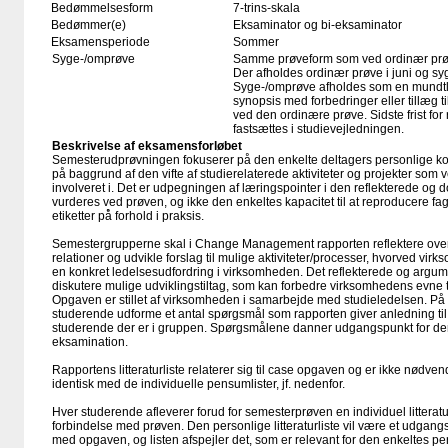
Bedømmelsesform
7-trins-skala
Bedømmer(e)
Eksaminator og bi-eksaminator
Eksamensperiode
Sommer
Syge-/omprøve
Samme prøveform som ved ordinær pr
Der afholdes ordinær prøve i juni og sy
Syge-/omprøve afholdes som en mundtli
synopsis med forbedringer eller tillæg t
ved den ordinære prøve. Sidste frist for r
fastsættes i studievejledningen.
Beskrivelse af eksamensforløbet
Semesterudprøvningen fokuserer på den enkelte deltagers personlige ko
på baggrund af den vifte af studierelaterede aktiviteter og projekter s
involveret i. Det er udpegningen af læringspointer i den reflekterede og
vurderes ved prøven, og ikke den enkeltes kapacitet til at reproducere fag
etiketter på̊ forhold i praksis.
Semestergrupperne skal i Change Management rapporten reflektere ov
relationer og udvikle forslag til mulige aktiviteter/processer, hvorved vi
en konkret ledelsesudfordring i virksomheden. Det reflekterede og argum
diskutere mulige udviklingstiltag, som kan forbedre virksomhedens evne ti
Opgaven er stillet af virksomheden i samarbejde med studieledelsen. På
studerende udforme et antal spørgsmål som rapporten giver anledning til, 
studerende der er i gruppen. Spørgsmålene danner udgangspunkt for de
eksamination.
Rapportens litteraturliste relaterer sig til case opgaven og er ikke nødve
identisk med de individuelle pensumlister, jf. nedenfor.
Hver studerende afleverer forud for semesterprøven en individuel litterat
forbindelse med prøven. Den personlige litteraturliste vil være et udg
med opgaven, og listen afspejler det, som er relevant for den enkeltes per