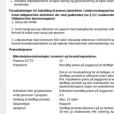
Relatere implikationerne af egen læring og generalisering af egne erfarin
kontekster.
Forudsætninger for indstilling til prøven (aktiviteter i undervisningsperio
Antal obligatoriske aktiviteter der skal godkendes (se § 13 i studieordn
Obligatoriske hjemmeopgaver
1. Swop-job forløb
2. Hvert swop-job par afleverer en rapport med tværgående analytiske refle
forhold til målet med swop-job øvelsen.
3. Litteraturliste med minimum 500 sider relevante referencer i forhold til
hvoraf hovedbestanddelen er på højeste internationale videnskabelige ni
Prøve/delprøver
Mikroledelsesteknologier, kontekst og forandringsledelse:
Prøvens ECTS
15
Prøveform
Mundtlig prøve på baggrund af skriftligt
Det er en forudsætning for at deltage i 
skriftlige produkt er afleveret inden afho
frist. Karakteren gives på baggrund af
skriftlige produkt og den individuelle mu
studieordningens regler om prøveforme
Individuel eller gruppeprøve
Individuel mundtlig prøve på baggrund
Antal personer i gruppen
4-5
Omfang af skriftligt produkt
Max. 15 sider
Opgavetype
Rapport
Varighed
Skriftligt produkt afleveres på en fastsat
30 min. pr. studerende, inkl. votering, 