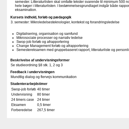
semester. Litteraturlisten skal omfatte tekster svarende til minimum 500 
hele bøger i litteraturlisten. I bedømmelsesgrundlaget indgår både rappo
eksamination.
Kursets indhold, forløb og pædagogik
3. semester: Mikroledelsesteknologier, kontekst og forandringsledelse
Digitalisering, organisation og samfund
Mikrosociale processer og narrativ ledelse
Swop-job forløb og afrapportering
Change Management forløb og afrapportering
Semestereksamen med gruppebaseret rapport, litteraturliste og personli
Beskrivelse af undervisningsformer
Se studieordning §8 stk. 1, 2 og 3
Feedback i undervisningen
Mundtlig dialog og flervejs kommunikation
Studenterarbejdstimer
Swop-job forløb
40 timer
Undervisning
80 timer
24 timers case
24 timer
Eksamen
0,5 timer
Forberedelse
267,5 timer