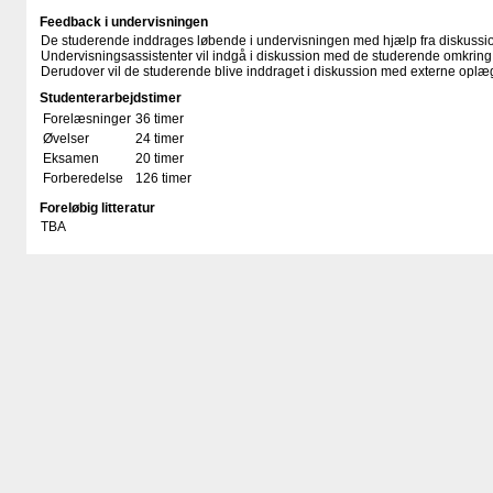
Feedback i undervisningen
De studerende inddrages løbende i undervisningen med hjælp fra diskussio
Undervisningsassistenter vil indgå i diskussion med de studerende omkring e
Derudover vil de studerende blive inddraget i diskussion med externe oplæ
Studenterarbejdstimer
Forelæsninger
36 timer
Øvelser
24 timer
Eksamen
20 timer
Forberedelse
126 timer
Foreløbig litteratur
TBA