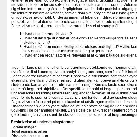
kriterierne for viden og objektivitet. Faget tager udgangspunkt i, at viden er
individet reflekterer for sig selv, men også i sociale sammenhænge: Viden gi
sig viden indebærer også altid forpligtelser. Ud fra dette praktiske udgan
filosofiske debat om de kriterier, som en dom skal opfylde for at kunne gøre
om objektive sagforhold. Undervisningen vil løbende inddrage organisato
perspektiver for at demonstrere relevansen af de diskuterede epistemolog
Faget vil være struktureret om fire overordnede sæt af spørgsmål:
Hvad er kriterierne for viden?
Hvad vil det sige at viden er ’objektiv’? Hvilke forskellige forståels
skelne mellem?
Hvori består den menneskelige erkendelses endelighed? Hvilke ko
selvforståelse og eksistentielle holdning følger heraf?
Hvad er den organisatoriske relevans af at kunne påkalde sig eller a
Inden for fagets rammer vil en blot nogenlunde dækkende gennemgang af m
overfladisk til at kunne opøve de analytiske egenskaber, som filosofisk læs
Faget vil derfor udvælge to centrale filosofiske diskussioner som følges d
eksemplariske tilgang tillader en grundighed, der kan opøve analytiske og r
studerende kan anvende i andre sammenhænge. Kursets første spor fokuser
andet på begrebet objektivitet. Det specifikke indhold af begge spor kan i pr
undervisernes forskningsinteresser. Dog er det påkrævet, at de diskussioner,
indenfor de to spor, er af central væsentlighed for den nutidige epistemolog
Faget vil være fokuseret på en diskussion af udviklingen mellem de forskellig
Undervisningen vil analysere både de fælles opfattelser og de uenigheder, d
udvikling i de behandlede tekster. Den sidste del af kurset er centreret om d
gøre fordring på viden samt de eksistentielle implikationer af begrænsning
Beskrivelse af undervisningsformer
Forelæsninger
Tekstlæsningsøvelser
Diskussionsseminarer