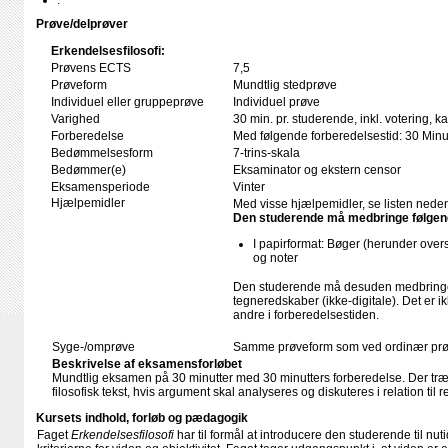
.
Prøve/delprøver
Erkendelsesfilosofi:
Prøvens ECTS
7,5
Prøveform
Mundtlig stedprøve
Individuel eller gruppeprøve
Individuel prøve
Varighed
30 min. pr. studerende, inkl. votering, 
Forberedelse
Med følgende forberedelsestid: 30 Minu
Bedømmelsesform
7-trins-skala
Bedømmer(e)
Eksaminator og ekstern censor
Eksamensperiode
Vinter
Hjælpemidler
Med visse hjælpemidler, se listen neden
Den studerende må medbringe følgend
I papirformat: Bøger (herunder ove
og noter
Den studerende må desuden medbringe 
tegneredskaber (ikke-digitale). Det er i
andre i forberedelsestiden.
Syge-/omprøve
Samme prøveform som ved ordinær pr
Beskrivelse af eksamensforløbet
Mundtlig eksamen på 30 minutter med 30 minutters forberedelse. Der træk
filosofisk tekst, hvis argument skal analyseres og diskuteres i relation til
Kursets indhold, forløb og pædagogik
Faget
Erkendelsesfilosofi
har til formål at introducere den studerende til nut