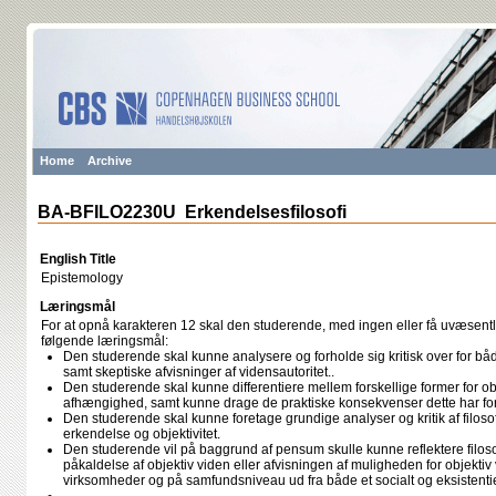
Home
Archive
BA-BFILO2230U Erkendelsesfilosofi
English Title
Epistemology
Læringsmål
For at opnå karakteren 12 skal den studerende, med ingen eller få uvæsentli
følgende læringsmål:
Den studerende skal kunne analysere og forholde sig kritisk over for båd
samt skeptiske afvisninger af vidensautoritet..
Den studerende skal kunne differentiere mellem forskellige former for obj
afhængighed, samt kunne drage de praktiske konsekvenser dette har for 
Den studerende skal kunne foretage grundige analyser og kritik af filos
erkendelse og objektivitet.
Den studerende vil på baggrund af pensum skulle kunne reflektere filoso
påkaldelse af objektiv viden eller afvisningen af muligheden for objektiv v
virksomheder og på samfundsniveau ud fra både et socialt og eksistentie