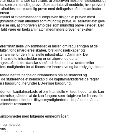
let af eksaminander kan tilsige, at omprøven mest hensigtsmæssigt
es som en mundtlig prøve. Sekretariatet vil meddele, hvis prøven i
t afholdes som mundtlig prøve med deltagelse af bi-eksaminator
censor.
ntallet af eksaminander til omprøven tilsiger, at prøven mest
tsmæssigt kan afholdes som mundtlig prøve, vil sekretariatet give
lelse om, at omprøven afholdes som mundtlig prøve i stedet. Der
så fald være en bieksaminator, medmindre prøven er ekstern.
ører finansielle virksomheder, er læren om reguleringen af de
tutter, fondsmæglerselskaber, forsikringsselskaber og
iske ramme for den finansielle infrastruktur i Danmark. De
finansielle infrastruktur og er en afgørende del af
ræften i det danske samfund, fordi de bl.a. understøtter
rs muligheder for at finansiere innovative og bæredygtige ideer.
erende har fra bacheloruddannelsen om selskabsret og
e de studerende et kendskab til de kapitalmarkedsretlige regler
lers baggrund, herunder EU-retlige baggrund.
iden om kapitalmarkedsret om finansielle virksomheder, at de kan
fterlevelse, således at de kan fungere som rådgivere for finansielle
virksomheder eller hos tilsynsmyndighederne for på den måde at
ationers ressourcer.
le virksomheder med følgende emneområder:
r og metode.
vers.