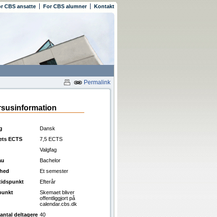
r CBS ansatte
For CBS alumner
Kontakt
Permalink
susinformation
g
Dansk
ets ECTS
7,5 ECTS
Valgfag
au
Bachelor
ghed
Et semester
ttidspunkt
Efterår
punkt
Skemaet bliver
offentliggjort på
calendar.cbs.dk
antal deltagere
40