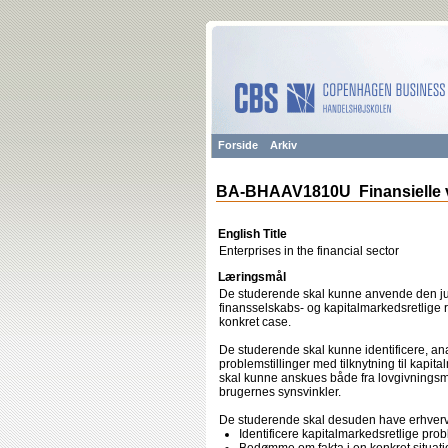
Forside
Arkiv
BA-BHAAV1810U Finansielle v
English Title
Enterprises in the financial sector
Læringsmål
De studerende skal kunne anvende den ju
finansselskabs- og kapitalmarkedsretlige 
konkret case.
De studerende skal kunne identificere, ana
problemstillinger med tilknytning til kapit
skal kunne anskues både fra lovgivningsm
brugernes synsvinkler.
De studerende skal desuden have erhverve
Identificere kapitalmarkedsretlige prob