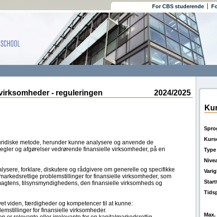
For CBS studerende
Fo
irksomheder - reguleringen
2024/2025
Kur
Spro
Kurs
ridiske metode, herunder kunne analysere og anvende de
regler og afgørelser vedrørende finansielle virksomheder, på en
Type
Nive
lysere, forklare, diskutere og rådgivere om generelle og specifikke
Vari
almarkedsretlige problemstillinger for finansielle virksomheder, som
Star
agtens, tilsynsmyndighedens, den finansielle virksomheds og
Tids
t viden, færdigheder og kompetencer til at kunne:
lemstillinger for finansielle virksomheder.
Max. 