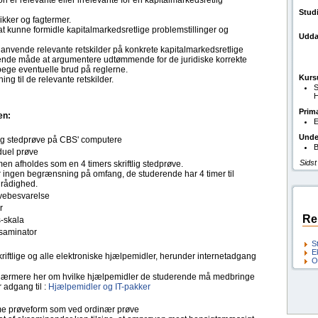
 er relevante eller irrelevante for en kapitalmarkedsretlig
Stud
kker og fagtermer.
d at kunne formidle kapitalmarkedsretlige problemstillinger og
Udda
 anvende relevante retskilder på konkrete kapitalmarkedsretlige
sende måde at argumentere udtømmende for de juridiske korrekte
åpege eventuelle brud på reglerne.
Kurs
g til de relevante retskilder.
S
H
Prim
en:
E
Unde
tlig stedprøve på CBS' computere
B
duel prøve
Sidst
n afholdes som en 4 timers skriftlig stedprøve.
r ingen begrænsning på omfang, de studerende har 4 timer til
 rådighed.
ebesvarelse
r
Re
s-skala
saminator
S
E
kriftlige og alle elektroniske hjælpemidler, herunder internetadgang
O
ærmere her om hvilke hjælpemidler de studerende må medbringe
 adgang til :
Hjælpemidler og IT-pakker
 prøveform som ved ordinær prøve