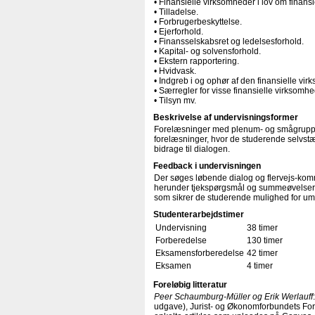
• Finansielle virksomheder i lov om finan
• Tilladelse.
• Forbrugerbeskyttelse.
• Ejerforhold.
• Finansselskabsret og ledelsesforhold.
• Kapital- og solvensforhold.
• Ekstern rapportering.
• Hvidvask.
• Indgreb i og ophør af den finansielle vi
• Særregler for visse finansielle virksomhe
• Tilsyn mv.
Beskrivelse af undervisningsformer
Forelæsninger med plenum- og smågrupped
forelæsninger, hvor de studerende selvstæ
bidrage til dialogen.
Feedback i undervisningen
Der søges løbende dialog og flervejs-komm
herunder tjekspørgsmål og summeøvelser. De
som sikrer de studerende mulighed for um
Studenterarbejdstimer
Undervisning
38 timer
Forberedelse
130 timer
Eksamensforberedelse
42 timer
Eksamen
4 timer
Foreløbig litteratur
Peer Schaumburg-Müller og Erik Werlauff
udgave), Jurist- og Økonomforbundets Forl