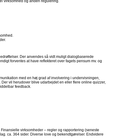
siel virksomhed og anden regulering.
rksomhed.
der.
røftelser. Der anvendes så vidt muligt dialogbaserede
ndigt forventes at have reflekteret over fagets pensum mv. og
unikation med en høj grad af involvering i undervisningen,
r vil herudover blive udarbejdet en eller flere online quizzer,
iddelbar feedback.
: Finansielle virksomheder – regler og rapportering (seneste
ag. ca. 364 sider. Diverse love og bekendtgørelser. Endvidere