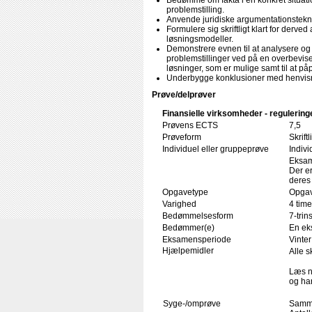
Bedømme om fakta i en konkret situation
problemstilling.
Anvende juridiske argumentationstekni
Formulere sig skriftligt klart for derve
løsningsmodeller.
Demonstrere evnen til at analysere og
problemstillinger ved på en overbevi
løsninger, som er mulige samt til at p
Underbygge konklusioner med henvisnin
Prøve/delprøver
Finansielle virksomheder - regulering
Prøvens ECTS
7,5
Prøveform
Skrif
Individuel eller gruppeprøve
Indivi
Eksame
Der e
deres
Opgavetype
Opgav
Varighed
4 time
Bedømmelsesform
7-trin
Bedømmer(e)
En ek
Eksamensperiode
Vinter
Hjælpemidler
Alle s
Læs n
og har
Syge-/omprøve
Samme