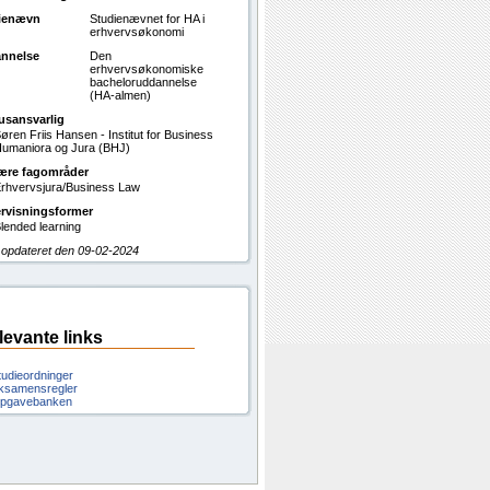
ienævn
Studienævnet for HA i
erhvervsøkonomi
nnelse
Den
erhvervsøkonomiske
bacheloruddannelse
(HA-almen)
usansvarlig
øren Friis Hansen - Institut for Business
umaniora og Jura (BHJ)
ære fagområder
rhvervsjura/Business Law
rvisningsformer
lended learning
 opdateret den 09-02-2024
levante links
tudieordninger
ksamensregler
pgavebanken