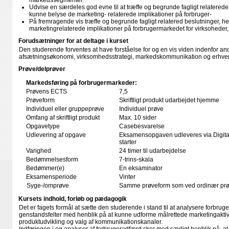
markedssegmenter.
Udvise en særdeles god evne til at træffe og begrunde fagligt relaterede 
kunne belyse de marketing- relaterede implikationer på forbruger-
På fremragende vis træffe og begrunde fagligt relatered beslutninger, he
marketingrelaterede implikationer på forbrugermarkedet for virksoheder
Forudsætninger for at deltage i kurset
Den studerende forventes at have forståelse for og en vis viden indenfor an
afsætningsøkonomi, virksomhedsstrategi, markedskommunikation og erhver
Prøve/delprøver
Markedsføring på forbrugermarkeder:
Prøvens ECTS
7,5
Prøveform
Skriftligt produkt udarbejdet hjemme
Individuel eller gruppeprøve
Individuel prøve
Omfang af skriftligt produkt
Max. 10 sider
Opgavetype
Casebesvarelse
Udlevering af opgave
Eksamensopgaven udleveres via Digita
starter
Varighed
24 timer til udarbejdelse
Bedømmelsesform
7-trins-skala
Bedømmer(e)
En eksaminator
Eksamensperiode
Vinter
Syge-/omprøve
Samme prøveform som ved ordinær pr
Kursets indhold, forløb og pædagogik
Det er fagets formål at sætte den studerende i stand til at analysere forbruge
genstandsfelter med henblik på at kunne udforme målrettede marketingaktivi
produktudvikling og valg af kommunikationskanaler.