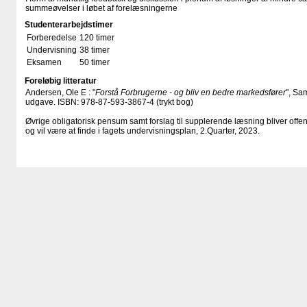
summeøvelser i løbet af forelæsningerne
Studenterarbejdstimer
Forberedelse
120 timer
Undervisning
38 timer
Eksamen
50 timer
Foreløbig litteratur
Andersen, Ole E : "
Forstå Forbrugerne - og bliv en bedre markedsfører
", Sam
udgave. ISBN: 978-87-593-3867-4 (trykt bog)
Øvrige obligatorisk pensum samt forslag til supplerende læsning bliver offen
og vil være at finde i fagets undervisningsplan, 2.Quarter, 2023.