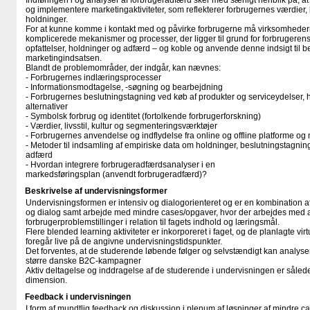
Indføringen i og analyser af forbrugeradfærd sker med særligt henblik på, a
og implementere marketingaktiviteter, som reflekterer forbrugernes værdier, 
holdninger.
For at kunne komme i kontakt med og påvirke forbrugerne må virksomhederne
komplicerede mekanismer og processer, der ligger til grund for forbrugerens 
opfattelser, holdninger og adfærd – og koble og anvende denne indsigt til be
marketingindsatsen.
Blandt de problemområder, der indgår, kan nævnes:
- Forbrugernes indlæringsprocesser
- Informationsmodtagelse, -søgning og bearbejdning
- Forbrugernes beslutningstagning ved køb af produkter og serviceydelser, 
alternativer
- Symbolsk forbrug og identitet (fortolkende forbrugerforskning)
- Værdier, livsstil, kultur og segmenteringsværktøjer
- Forbrugernes anvendelse og indflydelse fra online og offline platforme og
- Metoder til indsamling af empiriske data om holdninger, beslutningstagnin
adfærd
- Hvordan integrere forbrugeradfærdsanalyser i en
markedsføringsplan (anvendt forbrugeradfærd)?
Beskrivelse af undervisningsformer
Undervisningsformen er intensiv og dialogorienteret og er en kombination a
og dialog samt arbejde med mindre cases/opgaver, hvor der arbejdes med a
forbrugerproblemstillinger i relation til fagets indhold og læringsmål.
Flere blended learning aktiviteter er inkorporeret i faget, og de planlagte vi
foregår live på de angivne undervisningstidspunkter.
Det forventes, at de studerende løbende følger og selvstændigt kan analyse
større danske B2C-kampagner
Aktiv deltagelse og inddragelse af de studerende i undervisningen er såle
dimension.
Feedback i undervisningen
I form af mundtlig feedback og diskussion i plenum af løsninger af mindre c