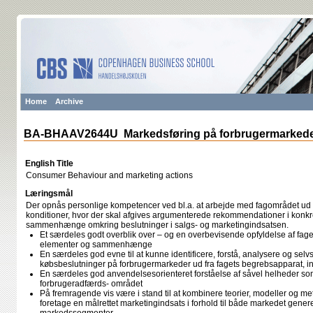
Home
Archive
BA-BHAAV2644U Markedsføring på forbrugermarked
English Title
Consumer Behaviour and marketing actions
Læringsmål
Der opnås personlige kompetencer ved bl.a. at arbejde med fagområdet ud f
konditioner, hvor der skal afgives argumenterede rekommendationer i konk
sammenhænge omkring beslutninger i salgs- og marketingindsatsen.
Et særdeles godt overblik over – og en overbevisende opfyldelse af fag
elementer og sammenhænge
En særdeles god evne til at kunne identificere, forstå, analysere og se
købsbeslutninger på forbrugermarkeder ud fra fagets begrebsapparat, i
En særdeles god anvendelsesorienteret forståelse af såvel helheder so
forbrugeradfærds- området
På fremragende vis være i stand til at kombinere teorier, modeller og m
foretage en målrettet marketingindsats i forhold til både markedet generelt