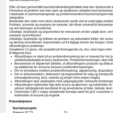
bacheloruddannelsen.
Efter at have gennemført bachelorafhandlingsforløbet skal den studerende 
Formulere et problem som kan styre og strukturere arbejdet med bachelorpr
Udarbejde et sammenhængende og problemorienteret bachelorprojekt inde
integration.
Bearbejde den viden som de(n) studerende opnår ved at undersøge proble
Forklare, anvende og evaluere de metoder, der bliver anvendt til besvarels
og ved løsningen af problemet.
Udvælge, bearbejde og argumentere for relevansen af den valgte teori, som 
analyser og konklusion.
Udvælge, bearbejde og forklare de primære og sekundære kilder, der anven
og løsning af problemet. Argumentere ud fra faglige termer der bruges i fo
afhandlingens problemer.
Karakteren 12 gives, når projektet på fremragende vis, dvs. med ingen eller
til følgende krav:
Afhandlingen er styret af en problemformulering der er relevant for Ha (
udviklet/udarbejdet af de(n) studerende. Problemformuleringen skal inde
Besvarelsen er afgrænset således, at afhandlingens analyser og diskus
og dækkende for at kunne besvare problemformuleringen.
Der er konsistens imellem problemformulering, afgrænsning, disposition
Der er dokumentation, diskussion og begrundelse for valg og fravalg bå
emneafgrænsning, teori, metode og empiri (hvis empiri indgår).
Afhandlingen skal udarbejdes med udgangspunkt i relevante forskningsli
Afhandlingen indeholder lige dele af jura og økonomi, og indeholder en 
udviser dybdegående kendskab til og anvendelse af data, metode, teori o
Overholder CBS´s regler vedrørende formalia samt Ha (jur)´s bachelor v
indeholder et resume på engelsk
Prøve/delprøver
Bachelorprojekt:
Prøvens ECTS
15