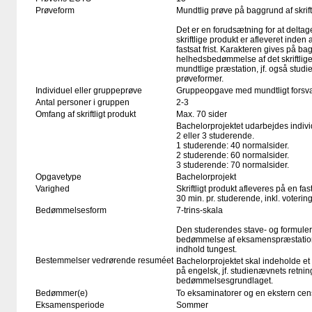
Prøveform
Mundtlig prøve på baggrund af skrift
Det er en forudsætning for at deltag
skriftlige produkt er afleveret inden
fastsat frist. Karakteren gives på ba
helhedsbedømmelse af det skriftlige
mundtlige præstation, jf. også stud
prøveformer.
Individuel eller gruppeprøve
Gruppeopgave med mundtligt forsva
Antal personer i gruppen
2-3
Omfang af skriftligt produkt
Max. 70 sider
Bachelorprojektet udarbejdes individ
2 eller 3 studerende.
1 studerende: 40 normalsider.
2 studerende: 60 normalsider.
3 studerende: 70 normalsider.
Opgavetype
Bachelorprojekt
Varighed
Skriftligt produkt afleveres på en fas
30 min. pr. studerende, inkl. voteri
Bedømmelsesform
7-trins-skala
Den studerendes stave- og formule
bedømmelse af eksamenspræstation
indhold tungest.
Bestemmelser vedrørende resuméet
Bachelorprojektet skal indeholde et
på engelsk, jf. studienævnets retnin
bedømmelsesgrundlaget.
Bedømmer(e)
To eksaminatorer og en ekstern cen
Eksamensperiode
Sommer