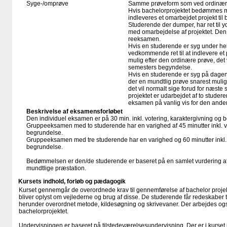
Syge-/omprøve
Samme prøveform som ved ordinær
Hvis bachelorprojektet bedømmes me
indleveres et omarbejdet projekt ti
Studerende der dumper, har ret til y
med omarbejdelse af projektet. Den 
reeksamen.
Hvis en studerende er syg under hel
vedkommende ret til at indlevere et
mulig efter den ordinære prøve, det 
semesters begyndelse.
Hvis en studerende er syg på dagen
der en mundtlig prøve snarest muli
det vil normalt sige forud for næst
projektet er udarbejdet af to stude
eksamen på vanlig vis for den ande
Beskrivelse af eksamensforløbet
Den individuel eksamen er på 30 min. inkl. votering, karaktergivning og b
Gruppeeksamen med to studerende har en varighed af 45 minutter inkl. vo
begrundelse.
Gruppeeksamen med tre studerende har en varighed og 60 minutter inkl. 
begrundelse.
Bedømmelsen er den/de studerende er baseret på en samlet vurdering af d
mundtlige præstation.
Kursets indhold, forløb og pædagogik
Kurset gennemgår de overordnede krav til gennemførelse af bachelor projek
bliver oplyst om vejlederne og brug af disse. De studerende får redeskaber t
herunder overordnet metode, kildesøgning og skrivevaner. Der arbejdes ogs
bachelorprojektet.
Undervisningen er baseret på tilstedeværelsesundervisning. Der er i kurset 