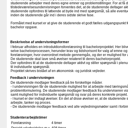
studerende arbejder med deres egne emner og problemstillinger. For at få d
tilstedeværelsesundervisningen forventes det, at de studerende deltager akt
studerende opfordres til løbende at byde ind med spørgsmål, så alle eventue
inden de studerende går ind i deres sidste skrive fase.
Formålet med kurset er at give de studerende et godt fælles udgangspunkt f
bachelor opgave.
Beskrivelse af undervisningsformer
I februar afholdes en introduktionsforelæsning til bachelorprojektet. Her bli
selve bachelorprocessen, herunder krav og tidshorisont for valg af emne og v
forelæsninger, hvor overordnet metode gennemgås, og der er mulighed for a
De studerende skal lave små øvelser relateret til deres bachelorprojekt.
Der opfordres til at de studerende deltager aktivt og stiller spørgsmål i plenu
til individuelle spørgsmål.
Projektet skrives bistået af en økonomisk- og juridisk vejleder.
Feedback i undervisningen
De studerende modtager feedback på tre forskellige måder.
- I undervisningen får de studerende mulighed for at arbejde med læringsm
problemformulering. De studerende modtager feedback fra underviseren via 
samt mulighed for individuelle spørgsmål og svar på deres konkrete projekt.
- I kurset er der indlagt øvelser. En del af disse øvelser er, at de studeren
arbejde, tanker og proces.
- De studerende modtager feedback ved alle vejledningsmøder samt i forb
Studenterarbejdstimer
Forelæsning
4 timer