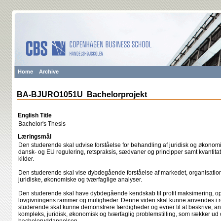
Home
Archive
BA-BJURO1051U Bachelorprojekt
English Title
Bachelor's Thesis
Læringsmål
Den studerende skal udvise forståelse for behandling af juridisk og økonomi
dansk- og EU regulering, retspraksis, sædvaner og principper samt kvantita
kilder.
Den studerende skal vise dybdegående forståelse af markedet, organisat
juridiske, økonomiske og tværfaglige analyser.
Den studerende skal have dybdegående kendskab til profit maksimering, opt
lovgivningens rammer og muligheder. Denne viden skal kunne anvendes i r
studerende skal kunne demonstrere færdigheder og evner til at beskrive, a
kompleks, juridisk, økonomisk og tværfaglig problemstilling, som rækker ud