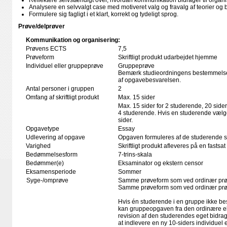
Reflektere selvstændigt over, hvordan kommunikation bidrager til organi
Analysere en selvvalgt case med motiveret valg og fravalg af teorier og b
Formulere sig fagligt i et klart, korrekt og tydeligt sprog.
Prøve/delprøver
Kommunikation og organisering:
Prøvens ECTS
7,5
Prøveform
Skriftligt produkt udarbejdet hjemme
Individuel eller gruppeprøve
Gruppeprøve
Bemærk studieordningens bestemmelser
af opgavebesvarelsen.
Antal personer i gruppen
2
Omfang af skriftligt produkt
Max. 15 sider
Max. 15 sider for 2 studerende, 20 sider
4 studerende. Hvis en studerende vælge
sider.
Opgavetype
Essay
Udlevering af opgave
Opgaven formuleres af de studerende se
Varighed
Skriftligt produkt afleveres på en fastsat
Bedømmelsesform
7-trins-skala
Bedømmer(e)
Eksaminator og ekstern censor
Eksamensperiode
Sommer
Syge-/omprøve
Samme prøveform som ved ordinær pr
Samme prøveform som ved ordinær pr
Hvis én studerende i en gruppe ikke b
kan gruppeopgaven fra den ordinære 
revision af den studerendes eget bidra
at indlevere en ny 10-siders individue