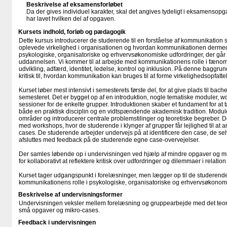
Beskrivelse af eksamensforløbet
Da der gives individuel karakter, skal det angives tydeligt i eksamensop
har lavet hvilken del af opgaven.
Kursets indhold, forløb og pædagogik
Dette kursus introducerer de studerende til en forståelse af kommunikatio
oplevede virkelighed i organisationen og hvordan kommunikationen derm
psykologiske, organisatoriske og erhvervsøkonomiske udfordringer, der går 
uddannelsen. Vi kommer til at arbejde med kommunikationens rolle i fænom
udvikling, adfærd, identitet, ledelse, kontrol og inklusion. På denne baggrund
kritisk til, hvordan kommunikation kan bruges til at forme virkelighedsopfattel
Kurset løber mest intensivt i semesterets første del, for at give plads til bach
semesteret. Det er bygget op af en introduktion, nogle tematiske moduler,
sessioner for de enkelte grupper. Introduktionen skaber et fundament for 
både en praktisk disciplin og en vidtspændende akademisk tradition. Modul
områder og introducerer centrale problemstilinger og teoretiske begreber. 
med workshops, hvor de studerende i klynger af grupper får lejlighed til at
cases. De studerende arbejder undervejs på at identificere den case, de se
afsluttes med feedback på de studerende egne case-overvejelser.
Der samles løbende op i undervisningen ved hjælp af mindre opgaver og mi
for kollaborativt at reflektere kritisk over udfordringer og dilemmaer i relatio
Kurset tager udgangspunkt i forelæsninger, men lægger op til de studerende 
kommunikationens rolle i psykologiske, organisatoriske og erhvervsøkonom
Beskrivelse af undervisningsformer
Undervisningen veksler mellem forelæsning og gruppearbejde med det teo
små opgaver og mikro-cases.
Feedback i undervisningen