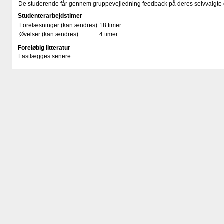
De studerende får gennem gruppevejledning feedback på deres selvvalgte c
Studenterarbejdstimer
Forelæsninger (kan ændres)
18 timer
Øvelser (kan ændres)
4 timer
Foreløbig litteratur
Fastlægges senere