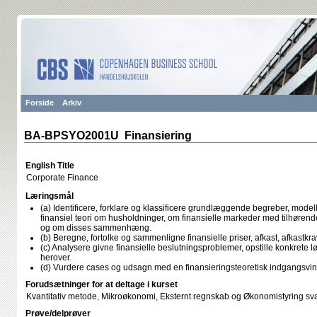
Forside
Arkiv
BA-BPSYO2001U Finansiering
English Title
Corporate Finance
Læringsmål
(a) Identificere, forklare og klassificere grundlæggende begreber, model
finansiel teori om husholdninger, om finansielle markeder med tilhøren
og om disses sammenhæng.
(b) Beregne, fortolke og sammenligne finansielle priser, afkast, afkastkra
(c) Analysere givne finansielle beslutningsproblemer, opstille konkrete l
herover.
(d) Vurdere cases og udsagn med en finansieringsteoretisk indgangsvin
Forudsætninger for at deltage i kurset
Kvantitativ metode, Mikroøkonomi, Eksternt regnskab og Økonomistyring svar
Prøve/delprøver