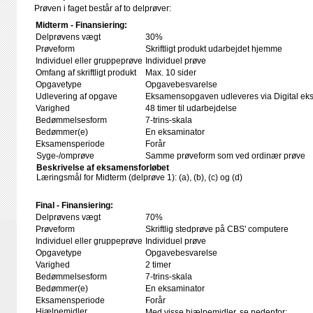
Prøven i faget består af to delprøver:
Midterm - Finansiering:
Delprøvens vægt
30%
Prøveform
Skriftligt produkt udarbejdet hjemme
Individuel eller gruppeprøve
Individuel prøve
Omfang af skriftligt produkt
Max. 10 sider
Opgavetype
Opgavebesvarelse
Udlevering af opgave
Eksamensopgaven udleveres via Digital eks
Varighed
48 timer til udarbejdelse
Bedømmelsesform
7-trins-skala
Bedømmer(e)
En eksaminator
Eksamensperiode
Forår
Syge-/omprøve
Samme prøveform som ved ordinær prøve
Beskrivelse af eksamensforløbet
Læringsmål for Midterm (delprøve 1): (a), (b), (c) og (d)
Final - Finansiering:
Delprøvens vægt
70%
Prøveform
Skriftlig stedprøve på CBS' computere
Individuel eller gruppeprøve
Individuel prøve
Opgavetype
Opgavebesvarelse
Varighed
2 timer
Bedømmelsesform
7-trins-skala
Bedømmer(e)
En eksaminator
Eksamensperiode
Forår
Hjælpemidler
Med visse hjælpemidler, se nedenfor: