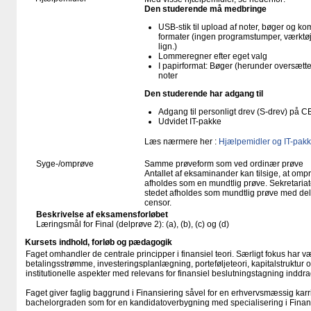
Den studerende må medbringe
USB-stik til upload af noter, bøger og k
formater (ingen programstumper, værktøj
lign.)
Lommeregner efter eget valg
I papirformat: Bøger (herunder oversæt
noter
Den studerende har adgang til
Adgang til personligt drev (S-drev) på 
Udvidet IT-pakke
Læs nærmere her :
Hjælpemidler og IT-pakk
Syge-/omprøve
Samme prøveform som ved ordinær prøve
Antallet af eksaminander kan tilsige, at o
afholdes som en mundtlig prøve. Sekretariate
stedet afholdes som mundtlig prøve med delt
censor.
Beskrivelse af eksamensforløbet
Læringsmål for Final (delprøve 2): (a), (b), (c) og (d)
Kursets indhold, forløb og pædagogik
Faget omhandler de centrale principper i finansiel teori. Særligt fokus har 
betalingsstrømme, investeringsplanlægning, porteføljeteori, kapitalstruktur 
institutionelle aspekter med relevans for finansiel beslutningstagning inddr
Faget giver faglig baggrund i Finansiering såvel for en erhvervsmæssig karri
bachelorgraden som for en kandidatoverbygning med specialisering i Finan