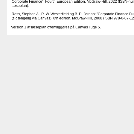
Corporate Finance”, Fourth European Edition, McGraw-Hill, 2022 (ISBN-num
læseplan).
Ross, Stephen A., R. W. Westerfield og B. D. Jordan: ”Corporate Finance Fu
(tilgængelig via Canvas), 8th edition, McGraw-Hill, 2008 (ISBN 978-0-07-1
Version 1 af læseplan offentliggøres på Canvas i uge 5.