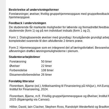
Beskrivelse af undervisningsformer
Forelæsninger, øvelser, frivillig gruppehjemmeopgave med gruppefeedback
hjemmeopgave
Feedback i undervisningen
De studerende får markante muligheder for løbende og fremadrettet feedba
studerende (form 1) og på ren individuel indsats (form 1 og 2).
Form 1: Dialogbaserede øvelser med grundlag i forudgående grundigt arbe
kompleksitet svarende til den afsluttende 2-timers prøve.
Form 2: Hjemmeopgave som en integreret del af læringsforløbet. Besvarelse
afleveringen drøftes løsningsmulighederne i plenum.
Studenterarbejdstimer
Forelæsning
50 timer
Øvelser
22 timer
Forberedelse
108 timer
Eksamensforberedelse
26 timer
Foreløbig litteratur
Florentsen, Bjarne (ed.): Artikelsamling til Finansiering på HA(jur.), HA Eu
Institut for Finansiering, 2024.
Florentsen, Bjarne, m.fl.: Frivillig gruppehjemmeopgave og Øvelser, Institut 
2025 (tilgængelig via Canvas).
Hillier, David, Iain Clacher, Stephen Ross, Randolph Westerfield og Bradfo