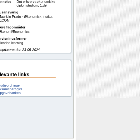
nnelse
Det erhvervsøkonomiske
diplomstudium, 1.del
usansvarlig
auricio Prado - Økonomisk Institut
(ECON)
ære fagområder
konomi/Economics
rvisningsformer
lended learning
 opdateret den 23-05-2024
levante links
tudieordninger
ksamensregler
pgavebanken