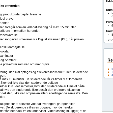
Udda
ske omverden:
Kurs
M
ligt produkt udarbejdet hjemme
duel prøve
Prim
denfor
Ø
en foregår som en videoaflevering på max. 15 minutter.
rligere information herunder.
Unde
B
ebesvarelse
ensopgaven udleveres via Digital eksamen (DE), når prøven
Sidst
r
er til udarbejdelse
s-skala
saminator
Re
r og Sommer
 prøveform som ved ordinær prøve
S
ering, der skal optages og afleveres individuelt. Den studerende
E
O
eoen.
max 15 minutter. De studerende får 24 timer til at forberede
t. Sker det ikke skal den studerende deltage i
der kun i det semester, hvor den studerende er tilmeldt både
 at hvis den studerende ikke består den ordinære eksamen
ndet sted, ikke ved omprøven eller i efterfølgende semestre. Den
video.
ulighed for at aflevere videoafleveringer i grupper eller
aver. De studerende stilles en opgave, hvor de herefter
er får feedback fra en underviser. Videoløsning muliggør, at de