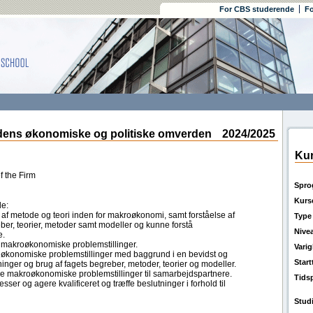
For CBS studerende
Fo
ns økonomiske og politiske omverden
2024/2025
Kur
f the Firm
Spro
Kurs
de:
f metode og teori inden for makroøkonomi, samt forståelse af
Type
ber, teorier, metoder samt modeller og kunne forstå
Nive
e.
 makroøkonomiske problemstillinger.
Vari
oøkonomiske problemstillinger med baggrund i en bevidst og
Star
ninger og brug af fagets begreber, metoder, teorier og modeller.
e makroøkonomiske problemstillinger til samarbejdspartnere.
Tids
ser og agere kvalificeret og træffe beslutninger i forhold til
Stud