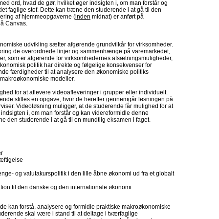
med ord, hvad de gør, hvilket øger indsigten i, om man forstår og
et faglige stof. Dette kan træne den studerende i at gå til den
levering af hjemmeopgaverne (
inden
midnat) er anført på
på Canvas.
nomiske udvikling sætter afgørende grundvilkår for virksomheder.
mkring de overordnede linjer og sammenhænge på varemarkedet,
er, som er afgørende for virksomhedernes afsætningsmuligheder,
konomisk politik har direkte og følgelige konsekvenser for
de færdigheder til at analysere den økonomiske politiks
e makroøkonomiske modeller.
ghed for at aflevere videoafleveringer i grupper eller individuelt.
rende stilles en opgave, hvor de herefter gennemgår løsningen på
rviser. Videoløsning muliggør, at de studerende får mulighed for at
r indsigten i, om man forstår og kan videreformidle denne
ræne den studerende i at gå til en mundtlig eksamen i faget.
er
æftigelse
nge- og valutakurspolitik i den lille åbne økonomi ud fra et globalt
ion til den danske og den internationale økonomi
nde kan forstå, analysere og formidle praktiske makroøkonomiske
uderende skal være i stand til at deltage i tværfaglige