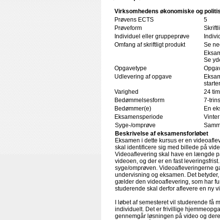
Virksomhedens økonomiske og politi
Prøvens ECTS
5
Prøveform
Skrift
Individuel eller gruppeprøve
Indivi
Omfang af skriftligt produkt
Se ne
Eksam
Se yde
Opgavetype
Opgav
Udlevering af opgave
Eksam
starte
Varighed
24 tim
Bedømmelsesform
7-trin
Bedømmer(e)
En ek
Eksamensperiode
Vinte
Syge-/omprøve
Samme
Beskrivelse af eksamensforløbet
Eksamen i dette kursus er en videoaflev
skal identificere sig med billede på vid
Videoaflevering skal have en længde på 
videoen, og der er en fast leveringsfris
syge/omprøven. Videoafleveringerne gæl
undervisning og eksamen. Det betyder,
gælder den videoaflevering, som har fu
studerende skal derfor aflevere en ny 
I løbet af semesteret vil studerende få m
individuelt. Det er frivillige hjemmeopg
gennemgår løsningen på video og dereft