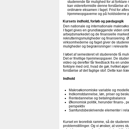
studerende får mulighed for at forklare 
kan videreformidle denne forståelse af d
ordinære eksamen i faget. Frist for af
hjemmeopgaverne og på holdsiderne 
Kursets indhold, forløb og pædagogik
Den nationale og internationale makroøko
I faget gives en grundlæggende viden o
arbejdsmarkedet og de finansielle marked
rekrutteringsmuligheder og finansiering. Ø
virksomhederne og faget giver de studeren
muligheder og begrænsninger i relevant
I løbet af semesteret vil studerende få muli
Det er frivillige hjemmeopgaver. De stude
video og derefter får feedback fra en unde
forklare med ord, hvad de gør, hvilket øge
forståelse af det faglige stof. Dette kan t
Indhold
Makroøkonomiske variable og modell
Indkomstdannelse, løn, priser og besk
Rentedannelse og betalingsbalance
Økonomisk politik, herunder finans-, pe
perspektiv
Samfundsbeskrivende elementer i relat
Kurset en teoretisk ramme, så de studere
problemstillinger. Og vi ønsker, at vores st