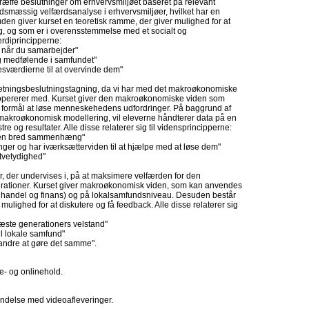
t træffe beslutninger om erhvervsmiljøet baseret på relevant
dsmæssig velfærdsanalyse i erhvervsmiljøer, hvilket har en
n giver kurset en teoretisk ramme, der giver mulighed for at
g, og som er i overensstemmelse med et socialt og
rdiprincipperne:
v, når du samarbejder"
og medfølende i samfundet"
esværdierne til at overvinde dem"
rretningsbeslutningstagning, da vi har med det makroøkonomiske
 opererer med. Kurset giver den makroøkonomiske viden som
t formål at løse menneskehedens udfordringer. På baggrund af
akroøkonomisk modellering, vil eleverne håndterer data på en
re og resultater. Alle disse relaterer sig til vidensprincipperne:
 i en bred sammenhæng"
r og har iværksætterviden til at hjælpe med at løse dem"
 tvetydighed"
, der undervises i, på at maksimere velfærden for den
rationer. Kurset giver makroøkonomisk viden, som kan anvendes
l handel og finans) og på lokalsamfundsniveau. Desuden består
mulighed for at diskutere og få feedback. Alle disse relaterer sig
æste generationers velstand"
il lokale samfund"
 andre at gøre det samme".
- og onlinehold.
ndelse med videoafleveringer.