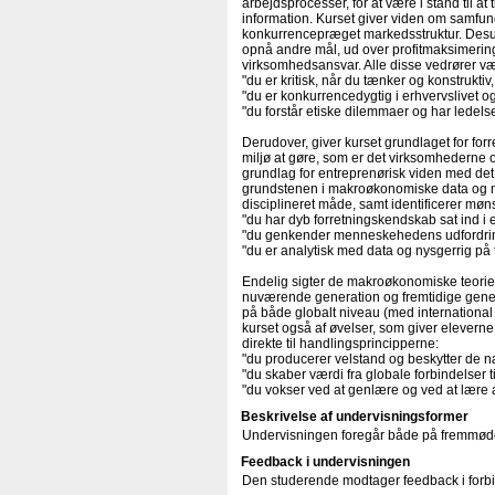
arbejdsprocesser, for at være i stand til a
information. Kurset giver viden om samfun
konkurrencepræget markedsstruktur. Desude
opnå andre mål, ud over profitmaksimerin
virksomhedsansvar. Alle disse vedrører væ
"du er kritisk, når du tænker og konstrukti
"du er konkurrencedygtig i erhvervslivet 
"du forstår etiske dilemmaer og har ledels
Derudover, giver kurset grundlaget for fo
miljø at gøre, som er det virksomhederne
grundlag for entreprenørisk viden med de
grundstenen i makroøkonomiske data og m
disciplineret måde, samt identificerer mønst
"du har dyb forretningskendskab sat ind
"du genkender menneskehedens udfordringe
"du er analytisk med data og nysgerrig på
Endelig sigter de makroøkonomiske teorier
nuværende generation og fremtidige gene
på både globalt niveau (med internationa
kurset også af øvelser, som giver eleverne 
direkte til handlingsprincipperne:
"du producerer velstand og beskytter de n
"du skaber værdi fra globale forbindelser t
"du vokser ved at genlære og ved at lære
Beskrivelse af undervisningsformer
Undervisningen foregår både på fremmøde
Feedback i undervisningen
Den studerende modtager feedback i forbi