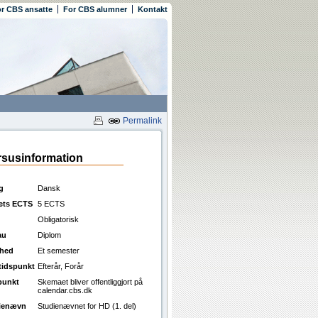
r CBS ansatte
For CBS alumner
Kontakt
Permalink
susinformation
g
Dansk
ets ECTS
5 ECTS
Obligatorisk
au
Diplom
ghed
Et semester
ttidspunkt
Efterår, Forår
punkt
Skemaet bliver offentliggjort på
calendar.cbs.dk
ienævn
Studienævnet for HD (1. del)