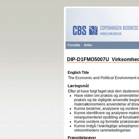
Forside
Arkiv
DIP-D1FMO5007U Virksomhede
English Title
The Economic and Political Environment o
Læringsmål
Efter at have fulgt faget skal den studeren
Have viden om praksis og anvendelse a
praksis og de vigtigste anvendte begre
makroøkonomiens anvendelse af diss
Kunne beskrive, analysere og vurdere
Kunne identificere og analysere makr
velargumenteret opstilling af forudsæt
Kunne vurdere og formidle praksisnær
Kunne indgå i tværfaglige arbejdsproces
virksomheders rammebetingelser.
Prøve/delprøver