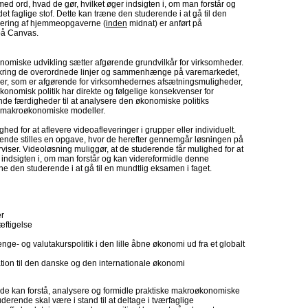
med ord, hvad de gør, hvilket øger indsigten i, om man forstår og
et faglige stof. Dette kan træne den studerende i at gå til den
levering af hjemmeopgaverne (
inden
midnat) er anført på
på Canvas.
nomiske udvikling sætter afgørende grundvilkår for virksomheder.
mkring de overordnede linjer og sammenhænge på varemarkedet,
er, som er afgørende for virksomhedernes afsætningsmuligheder,
konomisk politik har direkte og følgelige konsekvenser for
de færdigheder til at analysere den økonomiske politiks
e makroøkonomiske modeller.
ghed for at aflevere videoafleveringer i grupper eller individuelt.
rende stilles en opgave, hvor de herefter gennemgår løsningen på
rviser. Videoløsning muliggør, at de studerende får mulighed for at
r indsigten i, om man forstår og kan videreformidle denne
ræne den studerende i at gå til en mundtlig eksamen i faget.
er
æftigelse
nge- og valutakurspolitik i den lille åbne økonomi ud fra et globalt
ion til den danske og den internationale økonomi
nde kan forstå, analysere og formidle praktiske makroøkonomiske
uderende skal være i stand til at deltage i tværfaglige