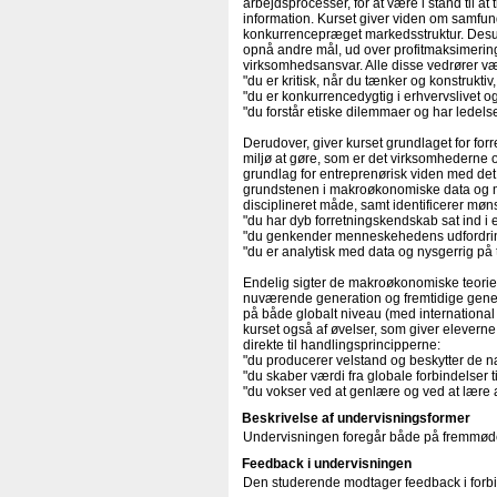
arbejdsprocesser, for at være i stand til a
information. Kurset giver viden om samfun
konkurrencepræget markedsstruktur. Desude
opnå andre mål, ud over profitmaksimerin
virksomhedsansvar. Alle disse vedrører væ
"du er kritisk, når du tænker og konstrukti
"du er konkurrencedygtig i erhvervslivet 
"du forstår etiske dilemmaer og har ledels
Derudover, giver kurset grundlaget for fo
miljø at gøre, som er det virksomhederne
grundlag for entreprenørisk viden med de
grundstenen i makroøkonomiske data og m
disciplineret måde, samt identificerer mønst
"du har dyb forretningskendskab sat ind
"du genkender menneskehedens udfordringe
"du er analytisk med data og nysgerrig på
Endelig sigter de makroøkonomiske teorier
nuværende generation og fremtidige gene
på både globalt niveau (med internationa
kurset også af øvelser, som giver eleverne 
direkte til handlingsprincipperne:
"du producerer velstand og beskytter de n
"du skaber værdi fra globale forbindelser t
"du vokser ved at genlære og ved at lære
Beskrivelse af undervisningsformer
Undervisningen foregår både på fremmøde
Feedback i undervisningen
Den studerende modtager feedback i forbi