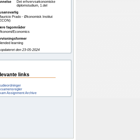
nnelse
Det erhvervsøkonomiske
diplomstudium, 1.del
usansvarlig
auricio Prado - Økonomisk Institut
(ECON)
ære fagområder
konomi/Economics
rvisningsformer
lended learning
 opdateret den 23-05-2024
levante links
tudieordninger
ksamensregler
xam Assignment Archive