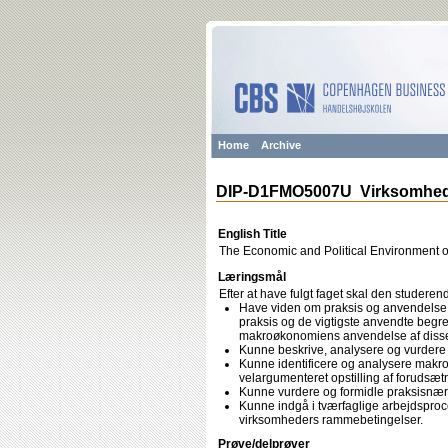
Home
Archive
DIP-D1FMO5007U Virksomhede
English Title
The Economic and Political Environment o
Læringsmål
Efter at have fulgt faget skal den studeren
Have viden om praksis og anvendelse a
praksis og de vigtigste anvendte begre
makroøkonomiens anvendelse af diss
Kunne beskrive, analysere og vurdere
Kunne identificere og analysere makr
velargumenteret opstilling af forudsæt
Kunne vurdere og formidle praksisnær
Kunne indgå i tværfaglige arbejdsproces
virksomheders rammebetingelser.
Prøve/delprøver