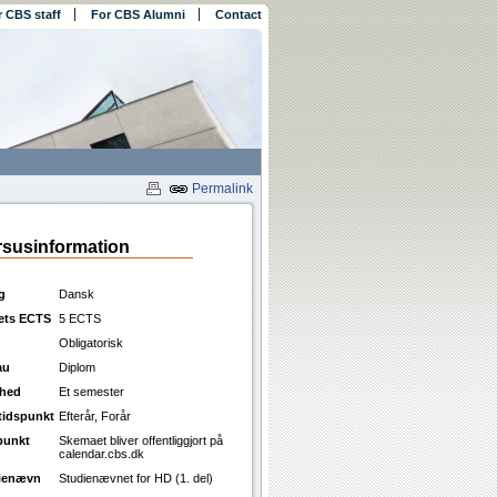
r CBS staff
For CBS Alumni
Contact
Permalink
susinformation
g
Dansk
ets ECTS
5 ECTS
Obligatorisk
au
Diplom
ghed
Et semester
ttidspunkt
Efterår, Forår
punkt
Skemaet bliver offentliggjort på
calendar.cbs.dk
ienævn
Studienævnet for HD (1. del)