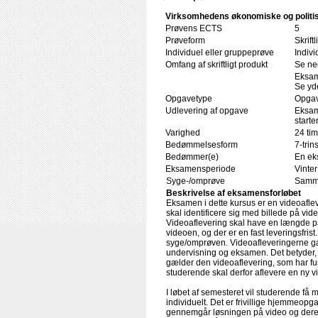
Virksomhedens økonomiske og politi
Prøvens ECTS
5
Prøveform
Skrift
Individuel eller gruppeprøve
Indivi
Omfang af skriftligt produkt
Se ne
Eksam
Se yde
Opgavetype
Opgav
Udlevering af opgave
Eksam
starte
Varighed
24 tim
Bedømmelsesform
7-trin
Bedømmer(e)
En ek
Eksamensperiode
Vinte
Syge-/omprøve
Samme
Beskrivelse af eksamensforløbet
Eksamen i dette kursus er en videoaflev
skal identificere sig med billede på vid
Videoaflevering skal have en længde på 
videoen, og der er en fast leveringsfris
syge/omprøven. Videoafleveringerne gæl
undervisning og eksamen. Det betyder,
gælder den videoaflevering, som har fu
studerende skal derfor aflevere en ny 
I løbet af semesteret vil studerende få m
individuelt. Det er frivillige hjemmeopg
gennemgår løsningen på video og dereft