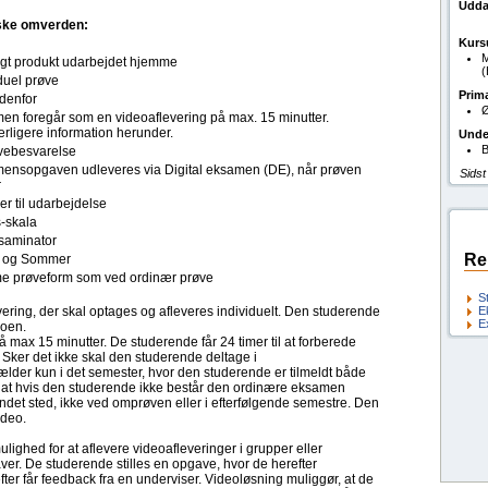
Udda
ske omverden:
Kurs
M
ligt produkt udarbejdet hjemme
duel prøve
Prim
denfor
Ø
en foregår som en videoaflevering på max. 15 minutter.
rligere information herunder.
Unde
B
ebesvarelse
ensopgaven udleveres via Digital eksamen (DE), når prøven
Sidst
r
er til udarbejdelse
s-skala
saminator
Re
r og Sommer
 prøveform som ved ordinær prøve
S
ering, der skal optages og afleveres individuelt. Den studerende
E
E
eoen.
max 15 minutter. De studerende får 24 timer til at forberede
t. Sker det ikke skal den studerende deltage i
der kun i det semester, hvor den studerende er tilmeldt både
 at hvis den studerende ikke består den ordinære eksamen
ndet sted, ikke ved omprøven eller i efterfølgende semestre. Den
video.
ulighed for at aflevere videoafleveringer i grupper eller
aver. De studerende stilles en opgave, hvor de herefter
er får feedback fra en underviser. Videoløsning muliggør, at de