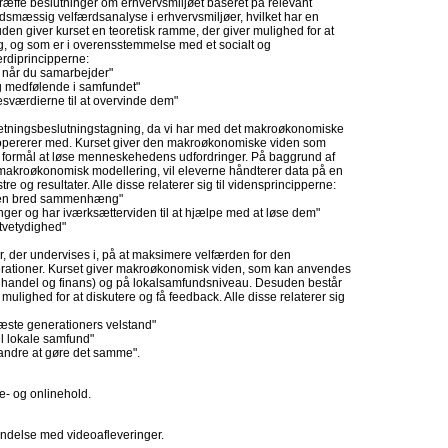
t træffe beslutninger om erhvervsmiljøet baseret på relevant
dsmæssig velfærdsanalyse i erhvervsmiljøer, hvilket har en
n giver kurset en teoretisk ramme, der giver mulighed for at
g, og som er i overensstemmelse med et socialt og
rdiprincipperne:
v, når du samarbejder"
og medfølende i samfundet"
esværdierne til at overvinde dem"
rretningsbeslutningstagning, da vi har med det makroøkonomiske
 opererer med. Kurset giver den makroøkonomiske viden som
t formål at løse menneskehedens udfordringer. På baggrund af
akroøkonomisk modellering, vil eleverne håndterer data på en
re og resultater. Alle disse relaterer sig til vidensprincipperne:
 i en bred sammenhæng"
r og har iværksætterviden til at hjælpe med at løse dem"
 tvetydighed"
, der undervises i, på at maksimere velfærden for den
rationer. Kurset giver makroøkonomisk viden, som kan anvendes
l handel og finans) og på lokalsamfundsniveau. Desuden består
mulighed for at diskutere og få feedback. Alle disse relaterer sig
æste generationers velstand"
il lokale samfund"
 andre at gøre det samme".
- og onlinehold.
ndelse med videoafleveringer.