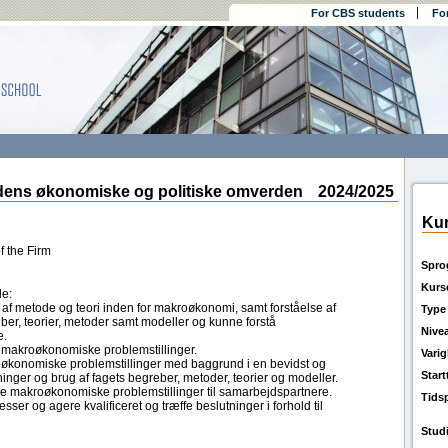
For CBS students
Fo
ns økonomiske og politiske omverden
2024/2025
Kur
f the Firm
Spro
Kurs
de:
f metode og teori inden for makroøkonomi, samt forståelse af
Type
ber, teorier, metoder samt modeller og kunne forstå
Nive
e.
 makroøkonomiske problemstillinger.
Vari
oøkonomiske problemstillinger med baggrund i en bevidst og
Star
ninger og brug af fagets begreber, metoder, teorier og modeller.
e makroøkonomiske problemstillinger til samarbejdspartnere.
Tids
ser og agere kvalificeret og træffe beslutninger i forhold til
Stud