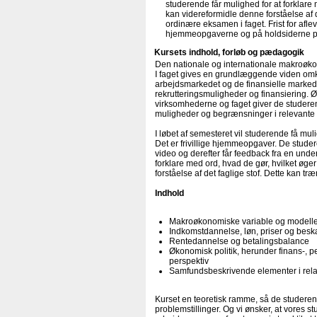
studerende får mulighed for at forklare 
kan videreformidle denne forståelse af d
ordinære eksamen i faget. Frist for af
hjemmeopgaverne og på holdsiderne 
Kursets indhold, forløb og pædagogik
Den nationale og internationale makroøko
I faget gives en grundlæggende viden o
arbejdsmarkedet og de finansielle marked
rekrutteringsmuligheder og finansiering. Ø
virksomhederne og faget giver de studeren
muligheder og begrænsninger i relevant
I løbet af semesteret vil studerende få muli
Det er frivillige hjemmeopgaver. De stude
video og derefter får feedback fra en unde
forklare med ord, hvad de gør, hvilket øge
forståelse af det faglige stof. Dette kan t
Indhold
Makroøkonomiske variable og modell
Indkomstdannelse, løn, priser og besk
Rentedannelse og betalingsbalance
Økonomisk politik, herunder finans-, pe
perspektiv
Samfundsbeskrivende elementer i relat
Kurset en teoretisk ramme, så de studere
problemstillinger. Og vi ønsker, at vores st