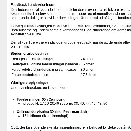
Feedback i undervisningen
De studerende vil løbende få feedback for deres evne til at reflektere over 
sker mundligt i undervisningen gennem gruppe- og plenumdiskussioner, ca
studerende deltager aktivt i undervisningen får de mest ud af fagets feedbac
Halvvejs i undervisningen vil der være en Mid-Term evaluation, hvor de stud
underviserne og underviserne giver feedback til de studerende om deres ind
aktivitetsniveau mv.
Der vil yderligere være individuel gruppe feedback, når de studerende afleve
online miljø.
Studenterarbejdstimer
Deltagelse i forelæsninger
24 timer
Deltagelse i online forelæsninger (videoer)
16 timer
Forberedelse til undervisning samt cases
80 timer
Eksamensforberedelse
17,5 timer
Yderligere oplysninger
Undervisningsdage og tidspunkter:
Forelæsninger (On Campus)
:
torsdag kl. 17:10-20:40 i ugerne 38, 40, 44, 46, 48, 50
Onlineundervisning (Online: Pre-recorded)
:
16 lektioner (ikke skemalagt)
OBS: der kan løbende ske skemaændringer, hvis behovet for dette opstår. Æn