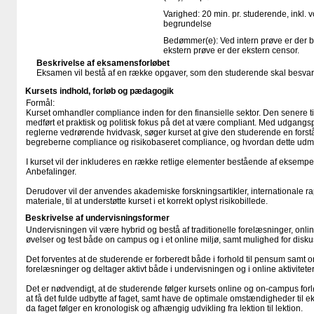
Varighed: 20 min. pr. studerende, inkl. 
begrundelse
Bedømmer(e): Ved intern prøve er der 
ekstern prøve er der ekstern censor.
Beskrivelse af eksamensforløbet
Eksamen vil bestå af en række opgaver, som den studerende skal besvare s
Kursets indhold, forløb og pædagogik
Formål:
Kurset omhandler compliance inden for den finansielle sektor. Den senere ti
medført et praktisk og politisk fokus på det at være compliant. Med udgangsp
reglerne vedrørende hvidvask, søger kurset at give den studerende en forstå
begreberne compliance og risikobaseret compliance, og hvordan dette udmyn
I kurset vil der inkluderes en række retlige elementer bestående af eksempe
Anbefalinger.
Derudover vil der anvendes akademiske forskningsartikler, internationale ra
materiale, til at understøtte kurset i et korrekt oplyst risikobillede.
Beskrivelse af undervisningsformer
Undervisningen vil være hybrid og bestå af traditionelle forelæsninger, onli
øvelser og test både on campus og i et online miljø, samt mulighed for disk
Det forventes at de studerende er forberedt både i forhold til pensum samt onli
forelæsninger og deltager aktivt både i undervisningen og i online aktiviteter
Det er nødvendigt, at de studerende følger kursets online og on-campus forlø
at få det fulde udbytte af faget, samt have de optimale omstændigheder til ek
da faget følger en kronologisk og afhængig udvikling fra lektion til lektion.