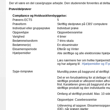
Der vil være en del case/gruppe arbejde. Den studerende forventes at deltage
Prøve/delprøver
Compliance og Hvidvaskforebyggelse:
Prøvens ECTS
5
Prøveform
Skriftlig stedprøve på CBS' computere
Individuel eller gruppeprøve
Individuel prøve
Opgavetype
Opgavebesvarelse
Varighed
4 timer
Bedømmelsesform
7-trins-skala
Bedømmer(e)
En eksaminator
Eksamensperiode
Efterår og Vinter
Hjælpemidler
Alle skriftlige og alle elektroniske hjæ
Læs nærmere her om hvilke hjælpemid
og har adgang til :
Hjælpemidler og IT-
Syge-/omprøve
Mundtlig prøve på baggrund af skriftligt
Det er en forudsætning for at deltage i 
skriftlige produkt er afleveret inden afho
frist. Karakteren gives på baggrund af
skriftlige produkt og den individuelle m
Omfang af skriftligt produkt: Max. 10 sid
Opgavetype: Casebesvarelse
Udlevering af opgave: Eksamensopgave
(DE), når prøven starter