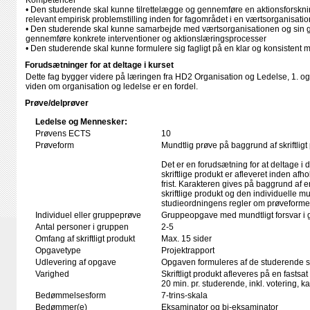
Kompetencer
• Den studerende skal kunne tilrettelægge og gennemføre en aktionsforskn
relevant empirisk problemstilling inden for fagområdet i en værtsorganisatio
• Den studerende skal kunne samarbejde med værtsorganisationen og sin g
gennemføre konkrete interventioner og aktionslæringsprocesser
• Den studerende skal kunne formulere sig fagligt på en klar og konsistent m
Forudsætninger for at deltage i kurset
Dette fag bygger videre på læringen fra HD2 Organisation og Ledelse, 1. og 
viden om organisation og ledelse er en fordel.
Prøve/delprøver
Ledelse og Mennesker:
Prøvens ECTS
10
Prøveform
Mundtlig prøve på baggrund af skriftligt
Det er en forudsætning for at deltage i 
skriftlige produkt er afleveret inden afho
frist. Karakteren gives på baggrund af
skriftlige produkt og den individuelle mu
studieordningens regler om prøveforme
Individuel eller gruppeprøve
Gruppeopgave med mundtligt forsvar i 
Antal personer i gruppen
2-5
Omfang af skriftligt produkt
Max. 15 sider
Opgavetype
Projektrapport
Udlevering af opgave
Opgaven formuleres af de studerende se
Varighed
Skriftligt produkt afleveres på en fastsat
20 min. pr. studerende, inkl. votering, 
Bedømmelsesform
7-trins-skala
Bedømmer(e)
Eksaminator og bi-eksaminator