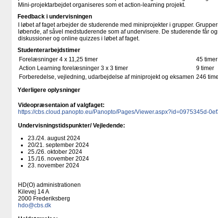
Mini-projektarbejdet organiseres som et action-learning projekt.
Feedback i undervisningen
I løbet af faget arbejder de studerende med miniprojekter i grupper. Grupper
løbende, af såvel medstuderende som af undervisere. De studerende får o
diskussioner og online quizzes i løbet af faget.
Studenterarbejdstimer
Forelæsninger 4 x 11,25 timer
45 timer
Action Learning forelæsninger 3 x 3 timer
9 timer
Forberedelse, vejledning, udarbejdelse af miniprojekt og eksamen
246 tim
Yderligere oplysninger
Videopræsentaion af valgfaget:
https://cbs.cloud.panopto.eu/Panopto/Pages/Viewer.aspx?id=0975345d-0
Undervisningstidspunkter/ Vejledende:
23./24. august 2024
20/21. september 2024
25./26. oktober 2024
15./16. november 2024
23. november 2024
HD(O) administrationen
Kilevej 14 A
2000 Frederiksberg
hdo@cbs.dk