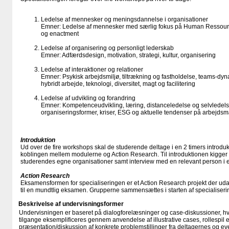
Ledelse af mennesker og meningsdannelse i organisationer
Emner: Ledelse af mennesker med særlig fokus på Human Resso
og enactment
Ledelse af organisering og personligt lederskab
Emner: Adfærdsdesign, motivation, strategi, kultur, organisering
Ledelse af interaktioner og relationer
Emner: Psykisk arbejdsmiljø, tiltrækning og fastholdelse, teams-dyn
hybridt arbejde, teknologi, diversitet, magt og facilitering
Ledelse af udvikling og forandring
Emner: Kompetenceudvikling, læring, distanceledelse og selvledels
organiseringsformer, kriser, ESG og aktuelle tendenser på arbejds
Introduktion
Ud over de fire workshops skal de studerende deltage i en 2 timers introduk
koblingen mellem modulerne og Action Research. Til introduktionen kigger vi
studerendes egne organisationer samt interview med en relevant person i 
Action Research
Eksamensformen for specialiseringen er et Action Research projekt der uda
til en mundtlig eksamen. Grupperne sammensættes i starten af specialiseri
Beskrivelse af undervisningsformer
Undervisningen er baseret på dialogforelæsninger og case-diskussioner, hv
tilgange eksemplificeres gennem anvendelse af illustrative cases, rollespil 
præsentation/​diskussion af konkrete problemstillinger fra deltagernes og e