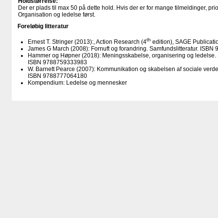
Holdstørrelse:
Der er plads til max 50 på dette hold. Hvis der er for mange tilmeldinger, pr
Organisation og ledelse først.
Foreløbig litteratur
th
Ernest T. Stringer (2013):, Action Research (4
edition), SAGE Publicat
James G March (2008): Fornuft og forandring. Samfundslitteratur. ISB
Hammer og Høpner (2018): Meningsskabelse, organisering og ledelse. S
ISBN 9788759333983
W. Barnett Pearce (2007): Kommunikation og skabelsen af sociale verde
ISBN 9788777064180
Kompendium: Ledelse og mennesker