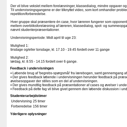
Der vil blive vekslet mellem forelæsninger, klassedialog, mindre opgaver og
Til undervisningsgangene er der tilknyttet video, som kort omhandler problem
repetition/forberedelse.
Hver gruppe skal præsentere én case, hvor læreren fungerer som opponent
mellem overbliksforelæsning af læreren, klassedialog, spot- og summeopg
nævnt studenterpræsentationer.
Undervisningsperiode: Midt april til uge 23:
Mulighed 1:
tirsdage og/eller torsdage, kl. 17.10 - 19.45 fordelt over 11 gange
Mulighed 2:
lørdag, kl. 8.55 - 14.15 fordelt over 6 gange.
Feedback i undervisningen
• Løbende brug af 'begrebs-spørgsmål' fra lærebogen, samt gennemgang af
• Der gives feedback løbende i undervisningen herunder feedback på præse
øvelsesopgaver der stilles som en del af undervisningen.
• Der gives mundtlig feedback på præsentationer af cases og øvelser i und
• Feedback på dette fag vil blive givet gennem den løbende diskussion i un
Studenterarbejdstimer
Undervisning
25 timer
Forberedelse
156 timer
Yderligere oplysninger