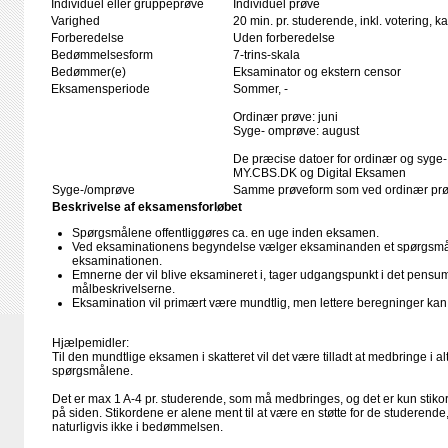
Individuel eller gruppeprøve
Individuel prøve
Varighed
20 min. pr. studerende, inkl. votering, 
Forberedelse
Uden forberedelse
Bedømmelsesform
7-trins-skala
Bedømmer(e)
Eksaminator og ekstern censor
Eksamensperiode
Sommer, -
Ordinær prøve: juni
Syge- omprøve: august
De præcise datoer for ordinær og syge-
MY.CBS.DK og Digital Eksamen
Syge-/omprøve
Samme prøveform som ved ordinær pr
Beskrivelse af eksamensforløbet
Spørgsmålene offentliggøres ca. en uge inden eksamen.
Ved eksaminationens begyndelse vælger eksaminanden et spørgsmål
eksaminationen.
Emnerne der vil blive eksamineret i, tager udgangspunkt i det pensum,
målbeskrivelserne.
Eksamination vil primært være mundtlig, men lettere beregninger ka
Hjælpemidler:
Til den mundtlige eksamen i skatteret vil det være tilladt at medbringe i alt
spørgsmålene.
Det er max 1 A-4 pr. studerende, som må medbringes, og det er kun stiko
på siden. Stikordene er alene ment til at være en støtte for de studerende
naturligvis ikke i bedømmelsen.