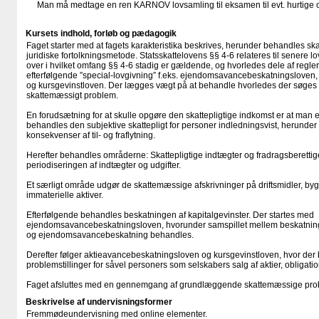
Man må medtage en ren KARNOV lovsamling til eksamen til evt. hurtige 
Kursets indhold, forløb og pædagogik
Faget starter med at fagets karakteristika beskrives, herunder behandles 
juridiske fortolkningsmetode. Statsskattelovens §§ 4-6 relateres til senere lov
over i hvilket omfang §§ 4-6 stadig er gældende, og hvorledes dele af regler
efterfølgende ”special-lovgivning” f.eks. ejendomsavancebeskatningsloven
og kursgevinstloven. Der lægges vægt på at behandle hvorledes der søges inf
skattemæssigt problem.
En forudsætning for at skulle opgøre den skattepligtige indkomst er at man er
behandles den subjektive skattepligt for personer indledningsvist, herunde
konsekvenser af til- og fraflytning.
Herefter behandles områderne: Skattepligtige indtægter og fradragsberettig
periodiseringen af indtægter og udgifter.
Et særligt område udgør de skattemæssige afskrivninger på driftsmidler, bygn
immaterielle aktiver.
Efterfølgende behandles beskatningen af kapitalgevinster. Der startes med
ejendomsavancebeskatningsloven, hvorunder samspillet mellem beskatning
og ejendomsavancebeskatning behandles.
Derefter følger aktieavancebeskatningsloven og kursgevinstloven, hvor d
problemstillinger for såvel personers som selskabers salg af aktier, obligati
Faget afsluttes med en gennemgang af grundlæggende skattemæssige probl
Beskrivelse af undervisningsformer
Fremmødeundervisning med online elementer.