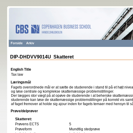
Forside
Arkiv
DIP-DHDVV9014U Skatteret
English Title
Tax law
Læringsmål
Fagets overordnede mål er at sætte de studerende i stand til på et højt nivea
og løse centrale og komplekse skattemæssige problemstillinger.
Der lægges stor vægt på at opøve de studerende i at beherske skattemæssi
studerende kan løse de skattemæssige problemstillinger på korrekt vis samt bl
af faget fremover at holde sig ajour inden for fagets temaer med hensyn til s
Prøve/delprøver
Skatteret:
Prøvens ECTS
5
Prøveform
Mundtlig stedprøve