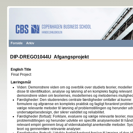
Forside
Arkiv
DIP-DREGO1044U Afgangsprojekt
English Title
Final Project
Læringsmål
Viden: Demonstrere viden om og overblik over studiets teorier, modeller
disse til identifikation, analyse og løsning af en kompleks faglig relevant
demonstrere viden om teoriernes, modellernes og metodernes mulighe
Færdigheder: Den studerendes centrale færdigheder omfatter at kunne: - 
formulere og afgrænse en kompleks praktisk og fagligt forankret problemst
vælge relevante metoder til løsning af problemstillingen og herunder udv
undersøgelsesdesign, der sikrer validitet og reliabilitet.
Færdigheder (fortsat): Forklare, evaluere og vælge relevante teorier, mod
problemstillingen og herunder udvikle en specifik analysemodel til håndt
relevant empiri gennem brug af videnskabeligt anerkendte metoder. Sys
teori og gennemføre relevante analyser.