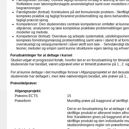
Færdigheder (fortsat): Udvikle fagligt funderet forslag til løsning af den id
Reflektere over løsningsforslagets anvendelighed samt over modellers 
begrænsninger.
Færdigheder (fortsat): Konkludere på det formulerede problem.- Skriftlig
kompleks praktisk og fagligt forankret problemstilling og dens behandling 
fagligt præcist sprog.
Kompetencer: Den studerendes centrale kompetencer omfatter at kunne: -
afgrænse, analyserer og løse komplekse praktiske problemstillinger gen
modeller og metode.
Kompetencer (fortsat): Overskue og arbejde systematisk, udviklingsorie
kompleks forretningsmæssig problemstilling samt være i stand til at formi
overskueligt og velargumenteret i såvel skrift som tale. - Selvstændigt i
teorier, metoder og empiri samt kunne strukturere egen læring og erhver
Forudsætninger for at deltage i kurset
Studiet udgør et progressivt forløb, hvorfor det er en forudsætning for tilmeld
studerende har bestået, været udprøvet eller er tilmeldt prøverne på 1., 2. o
For at kunne deltage i det mundtlige forsvar i Afgangsprojektet er det desu
studerende har deltaget i, men ikke nødvendigvis bestået, alle prøver på 1., 
Prøve/delprøver
Afgangsprojekt:
Prøvens ECTS
15
Prøveform
Mundtlig prøve på baggrund af skriftligt
Det er en forudsætning for at deltage i 
skriftlige produkt er afleveret inden afho
frist. Karakteren gives på baggrund af
skriftlige produkt og den individuelle mu
studieordningens regler om prøveforme