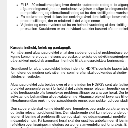
Et 15 - 20 minutters oplæg hvor den/de studerende redegør for afgang
afgrænsningsmuligheder, metodeovervejelser, mulige løsningsmodell
perspektivering og efterrationalisering ud fra den skriftlige besvarels
En bedømmerstyret diskussion omkring såvel den skriftlige besvarels
problemstillinger, der er relateret til det valgte emne.
Vejleder og censor voterer ud fra en helhedsvurdering af den skriftli
præstation. Karakteren er en individuel karakter baseret på den enke
Kursets indhold, forløb og pædagogik
Formålet med afgangsprojektet er, at den studerende på et problembaseret 
kunne kombinere uddannelsens teoretiske, praktiske og udviklingsorientere
på et sikkert metodisk grundlag i henhold til afgangsprojektets læringsmål.
Grundlaget for afgangsprojektet findes inden for HD(R)'s centrale fagområd
formulerer og modner selv sit emne, som herefter skal godkendes af studie- 
tildeles en vejleder.
Afgangsprojektet udarbejdes over et emne inden for HD(R)'s centrale faglig
projektet gennemføres en i forhold til det valgte emne relevant teoretisk o
af de foreliggende ofte komplekse problemstillinger og analyse heraf. Der fo
selvstændig behandling af det valgte emne. Afgangsprojektet forventes tillig
litteraturgrundlag omkring det pågældende emne, som rækker ud over studiets
Den studerende skal kunne identificere, formulere, begrunde og afgrænse e
og faglig relevant problemstilling. Den studerende skal kunne begrunde og
teorier til løsning af problemstillingen og skal med udgangspunkt i modeller
indsamlet empiri. På baggrund heraf skal der opstilles anbefalinger til løsni
reflektion over løsninger, metoders og teoriers anvendelighed for praksis. 