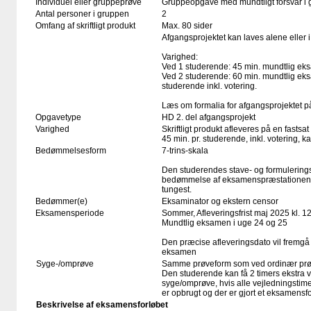
Individuel eller gruppeprøve
Gruppeopgave med mundtligt forsvar i 
Antal personer i gruppen
2
Omfang af skriftligt produkt
Max. 80 sider
Afgangsprojektet kan laves alene eller 
Varighed:
Ved 1 studerende: 45 min. mundtlig eksa
Ved 2 studerende: 60 min. mundtlig e
studerende inkl. votering.
Læs om formalia for afgangsprojektet
Opgavetype
HD 2. del afgangsprojekt
Varighed
Skriftligt produkt afleveres på en fastsat
45 min. pr. studerende, inkl. votering, 
Bedømmelsesform
7-trins-skala
Den studerendes stave- og formulering
bedømmelse af eksamenspræstationen, 
tungest.
Bedømmer(e)
Eksaminator og ekstern censor
Eksamensperiode
Sommer, Afleveringsfrist maj 2025 kl. 1
Mundtlig eksamen i uge 24 og 25
Den præcise afleveringsdato vil fremgå 
eksamen
Syge-/omprøve
Samme prøveform som ved ordinær pr
Den studerende kan få 2 timers ekstra v
syge/omprøve, hvis alle vejledningstime
er opbrugt og der er gjort et eksamens
Beskrivelse af eksamensforløbet