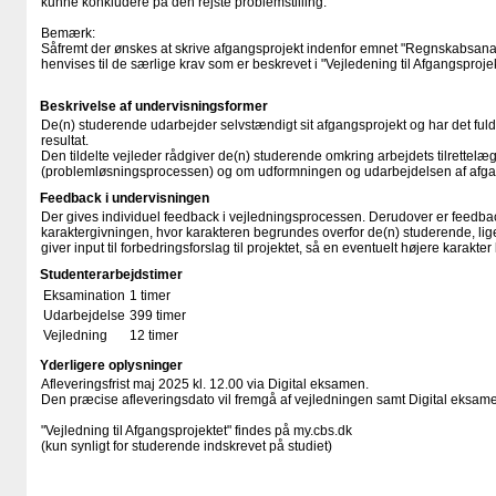
kunne konkludere på den rejste problemstilling.
Bemærk:
Såfremt der ønskes at skrive afgangsprojekt indenfor emnet "Regnskabsan
henvises til de særlige krav som er beskrevet i "Vejledening til Afgangsprojek
Beskrivelse af undervisningsformer
De(n) studerende udarbejder selvstændigt sit afgangsprojekt og har det ful
resultat.
Den tildelte vejleder rådgiver de(n) studerende omkring arbejdets tilrettelæ
(problemløsningsprocessen) og om udformningen og udarbejdelsen af afga
Feedback i undervisningen
Der gives individuel feedback i vejledningsprocessen. Derudover er feedback
karaktergivningen, hvor karakteren begrundes overfor de(n) studerende, l
giver input til forbedringsforslag til projektet, så en eventuelt højere karakt
Studenterarbejdstimer
Eksamination
1 timer
Udarbejdelse
399 timer
Vejledning
12 timer
Yderligere oplysninger
Afleveringsfrist maj 2025 kl. 12.00 via Digital eksamen.
Den præcise afleveringsdato vil fremgå af vejledningen samt Digital eksam
"Vejledning til Afgangsprojektet" findes på my.cbs.dk
(kun synligt for studerende indskrevet på studiet)