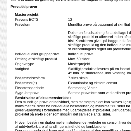
Prøve/delprøver
Masterprojekt:
Prøvens ECTS
12
Prøveform
Mundtlig prøve på baggrund af skriftligt
Det er en forudsætning for at deltage i 
skriftlige produkt er afleveret inden afho
frist. Karakteren gives på baggrund af
skriftlige produkt og den individuelle mu
studieordningens regler om prøveforme
Individuel eller gruppeprøve
Individuel prøve
Omfang af skriftligt produkt
Max. 50 sider
Opgavetype
Masterprojekt
Varighed
Skriftligt produkt afleveres på en fastsat
45 min. pr. studerende, inkl. votering, 
Bedømmelsesform
7-trins-skala
Bedømmer(e)
Eksaminator og ekstern censor
Eksamensperiode
Sommer og Vinter
Syge-/omprøve
Samme prøveform som ved ordinær pr
Beskrivelse af eksamensforløbet
Den mundtlige prøve er individuel, men masterprojektet kan skrives i grup
maksimalt 50 sider for individuelle besvarelser, og maksimalt 80 sider fo
gives vejledning i forbindelse med udarbejdelse af projektet. Der udarbe
projektet på én-to sider som indgår i det samlede antal sider.
Prøven består i en dialog mellem studerende, vejleder og censor, hvor d
at uddybe/forklare afhandlingens indhold og konklusioner.
Den studerende skal have mulighed for istarten af den mundtlige udprøvn