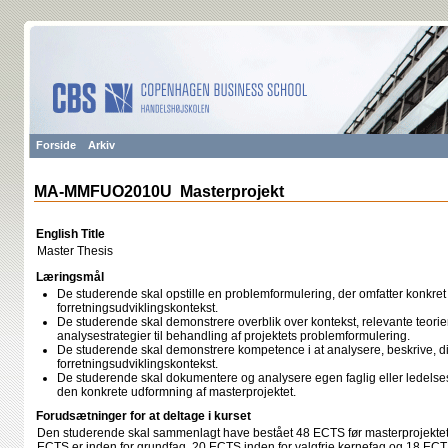
Forside
Arkiv
MA-MMFUO2010U Masterprojekt
English Title
Master Thesis
Læringsmål
De studerende skal opstille en problemformulering, der omfatter konkret
forretningsudviklingskontekst.
De studerende skal demonstrere overblik over kontekst, relevante teorie
analysestrategier til behandling af projektets problemformulering.
De studerende skal demonstrere kompetence i at analysere, beskrive, d
forretningsudviklingskontekst.
De studerende skal dokumentere og analysere egen faglig eller ledelsesm
den konkrete udformning af masterprojektet.
Forudsætninger for at deltage i kurset
Den studerende skal sammenlagt have bestået 48 ECTS før masterprojekte
ECTS er inden for grundfag, 20 ECTS inden for valgfrie kernefag og 18 ECT