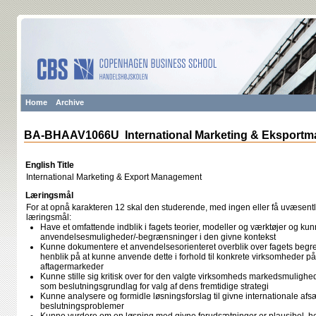
Home
Archive
BA-BHAAV1066U International Marketing & Eksportm
English Title
International Marketing & Export Management
Læringsmål
For at opnå karakteren 12 skal den studerende, med ingen eller få uvæsentl
læringsmål:
Have et omfattende indblik i fagets teorier, modeller og værktøjer og kun
anvendelsesmuligheder/-begrænsninger i den givne kontekst
Kunne dokumentere et anvendelsesorienteret overblik over fagets be
henblik på at kunne anvende dette i forhold til konkrete virksomheder på
aftagermarkeder
Kunne stille sig kritisk over for den valgte virksomheds markedsmuligh
som beslutningsgrundlag for valg af dens fremtidige strategi
Kunne analysere og formidle løsningsforslag til givne internationale a
beslutningsproblemer