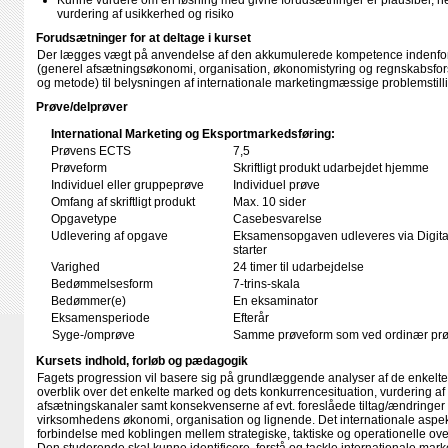
Kunne vurdere om en løsning med givne forudsætninger er plausibel, h
vurdering af usikkerhed og risiko
Forudsætninger for at deltage i kurset
Der lægges vægt på anvendelse af den akkumulerede kompetence indenfor 
(generel afsætningsøkonomi, organisation, økonomistyring og regnskabsfor
og metode) til belysningen af internationale marketingmæssige problemstilli
Prøve/delprøver
International Marketing og Eksportmarkedsføring:
Prøvens ECTS
7,5
Prøveform
Skriftligt produkt udarbejdet hjemme
Individuel eller gruppeprøve
Individuel prøve
Omfang af skriftligt produkt
Max. 10 sider
Opgavetype
Casebesvarelse
Udlevering af opgave
Eksamensopgaven udleveres via Digita
starter
Varighed
24 timer til udarbejdelse
Bedømmelsesform
7-trins-skala
Bedømmer(e)
En eksaminator
Eksamensperiode
Efterår
Syge-/omprøve
Samme prøveform som ved ordinær pr
Kursets indhold, forløb og pædagogik
Fagets progression vil basere sig på grundlæggende analyser af de enkelt
overblik over det enkelte marked og dets konkurrencesituation, vurdering af
afsætningskanaler samt konsekvenserne af evt. foreslåede tiltag/ændringer 
virksomhedens økonomi, organisation og lignende. Det internationale aspekt
forbindelse med koblingen mellem strategiske, taktiske og operationelle ove