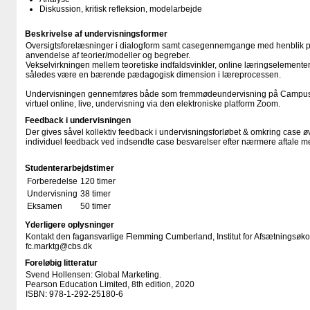
Diskussion, kritisk refleksion, modelarbejde
Beskrivelse af undervisningsformer
Oversigtsforelæsninger i dialogform samt casegennemgange med henblik på
anvendelse af teorier/modeller og begreber.
Vekselvirkningen mellem teoretiske indfaldsvinkler, online læringselementer
således være en bærende pædagogisk dimension i læreprocessen.
Undervisningen gennemføres både som fremmødeundervisning på Campu
virtuel online, live, undervisning via den elektroniske platform Zoom.
Feedback i undervisningen
Der gives såvel kollektiv feedback i undervisningsforløbet & omkring case ø
individuel feedback ved indsendte case besvarelser efter nærmere aftale m
Studenterarbejdstimer
Forberedelse
120 timer
Undervisning
38 timer
Eksamen
50 timer
Yderligere oplysninger
Kontakt den fagansvarlige Flemming Cumberland, Institut for Afsætningsøkon
fc.marktg@cbs.dk
Foreløbig litteratur
Svend Hollensen: Global Marketing.
Pearson Education Limited, 8th edition, 2020
ISBN: 978-1-292-25180-6