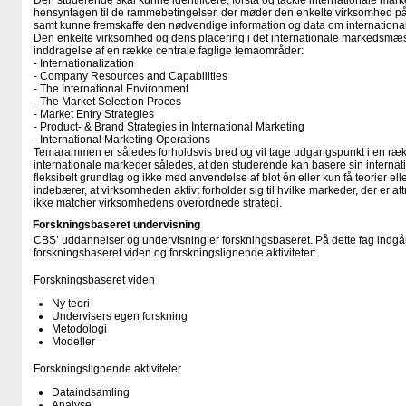
Den studerende skal kunne identificere, forstå og tackle internationale mark
hensyntagen til de rammebetingelser, der møder den enkelte virksomhed på
samt kunne fremskaffe den nødvendige information og data om internationa
Den enkelte virksomhed og dens placering i det internationale markedsmæss
inddragelse af en række centrale faglige temaområder:
- Internationalization
- Company Resources and Capabilities
- The International Environment
- The Market Selection Proces
- Market Entry Strategies
- Product- & Brand Strategies in International Marketing
- International Marketing Operations
Temarammen er således forholdsvis bred og vil tage udgangspunkt i en række
internationale markeder således, at den studerende kan basere sin internat
fleksibelt grundlag og ikke med anvendelse af blot én eller kun få teorier ell
indebærer, at virksomheden aktivt forholder sig til hvilke markeder, der er at
ikke matcher virksomhedens overordnede strategi.
Forskningsbaseret undervisning
CBS’ uddannelser og undervisning er forskningsbaseret. På dette fag indgår
forskningsbaseret viden og forskningslignende aktiviteter:
Forskningsbaseret viden
Ny teori
Undervisers egen forskning
Metodologi
Modeller
Forskningslignende aktiviteter
Dataindsamling
Analyse