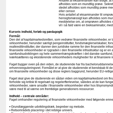
Antallet af eksaminander kan tilsige, 
afholdes som en mundtlig prøve. Sekreta
stedet afholdes som mundtlig prøve med
eller censor.
Hvis antallet af eksaminander til omprøv
hensigtsmæssigt kan afholdes som mundtl
meddelelse om, at omprøven afholdes s
vil i så fald være en bieksaminator, me
Kursets indhold, forløb og pædagogik
Formål:
Den del af kapitalmarkedsretten, som vedrører finansielle virksomheder, er
virksomheder, herunder særligt pengeinstitutter, fondsmæglerselskaber, for
realkreditinstitutter, der danner den juridiske ramme for den finansielle infr
finansielle virksomheder er rygraden i den finansielle infrastruktur og er en 
samfundsudviklingen og hele sammenhængskræften i det danske samfund, fo
iværksætteres og eksisterende virksomheders muligheder for at finansiere i
Faget bygger oven på den viden, de studerende har fra bacheloruddannels
erhvervsreguleringsret. Formålet er at give de studerende et kendskab til de
om finansielle virksomheder og disse reglers baggrund, herunder EU-retlig
Faget skal give de studerende en sådan viden om kapitalmarkedsret om fina
forholde sig kritisk til regelsæt og regelerfterlevelse, således at de kan fung
virksomheder, være ansatte i finansielle virksomheder eller hos tilsynsmyn
være med til at værne om fremtidige generationers ressourcer.
Indhold – centrale områder:
Faget omhandler regulering af finansielle virksomheder med følgende emn
• Grundlæggende udviklingstræk, begreber og metode.
• Retsområdets placering i det retslige univers.