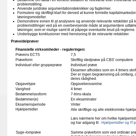
Bedømme om fakta i en konkret situation er relevante eller irrelevante fo
problemstilling.
Anvende juridiske argumentationsteknikker og fagtermer.
Formulere sig skriftligt klart for derved at kunne formidle kapitalmarkedsr
løsningsmodeller.
Demonstrere evnen til at analysere og anvende relevante retskilder på 
problemstillinger ved på en overbevisende måde at argumentere udtømm
løsninger, som er mulige samt til at påpege eventuelle brud på reglerne.
Underbygge konklusioner med henvisning til de relevante retskilder.
Prøve/delprøver
Finansielle virksomheder - reguleringen:
Prøvens ECTS
7,5
Prøveform
Skriftlig stedprøve på CBS' computere
Individuel eller gruppeprøve
Individuel prøve
Eksamen afholdes som en 4 timers skrift
Der er ingen begrænsning på omfang, de
deres rådighed.
Opgavetype
Opgavebesvarelse
Varighed
4 timer
Bedømmelsesform
7-trins-skala
Bedømmer(e)
En eksaminator
Eksamensperiode
Vinter
Hjælpemidler
Alle skriftlige og alle elektroniske hjæ
Læs nærmere her om hvilke hjælpemid
og har adgang til :
Hjælpemidler og IT-
Syge-/omprøve
Samme prøveform som ved ordinær pr