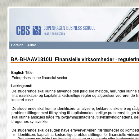
Forside
Arkiv
BA-BHAAV1810U Finansielle virksomheder - reguleri
English Title
Enterprises in the financial sector
Læringsmål
De studerende skal kunne anvende den juridiske metode, herunder kunne 
finansselskabs- og kapitalmarkedsretlige regler og afgørelser vedrørende f
konkret case.
De studerende skal kunne identificere, analysere, forklare, diskutere og rå
problemstillinger med tilknytning til kapitalmarkedsretlige problemstillinger 
skal kunne anskues både fra lovgivningsmagtens, tilsynsmyndighedens, den
brugernes synsvinkler.
De studerende skal desuden have erhvervet viden, færdigheder og kompeten
Identificere kapitalmarkedsretlige problemstillinger for finansielle virks