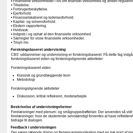
• Finansielle virksomheder i lov om finansiel virksomhed og anden regulerin
• Tilladelse.
• Forbrugerbeskyttelse.
• Ejerforhold.
• Finansselskabsret og ledelsesforhold.
• Kapital- og solvensforhold.
• Ekstern rapportering.
• Hvidvask.
• Indgreb i og ophør af den finansielle virksomhed.
• Særregler for visse finansielle virksomheder.
• Tilsyn mv.
Forskningsbaseret undervisning
CBS’ uddannelser og undervisning er forskningsbaseret. På dette fag indgår
forskningsbaseret viden og forskningslignende aktiviteter:
Forskningsbaseret viden
Klassisk og grundlæggende teori
Metodologi
Forskningslignende aktiviteter
Diskussion, kritisk refleksion, modelarbejde
Beskrivelse af undervisningsformer
Forelæsninger med plenum- og smågruppedrøftelser. Der anvendes så vidt
forelæsninger, hvor de studerende selvstændigt forventes at have reflekter
bidrage til dialogen.
Feedback i undervisningen
Der søges løbende dialog og flervejs-kommunikation med en høj grad af inv