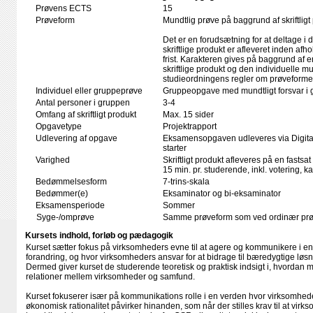
Prøvens ECTS
15
Prøveform
Mundtlig prøve på baggrund af skriftligt
Det er en forudsætning for at deltage i 
skriftlige produkt er afleveret inden afho
frist. Karakteren gives på baggrund af
skriftlige produkt og den individuelle mu
studieordningens regler om prøveforme
Individuel eller gruppeprøve
Gruppeopgave med mundtligt forsvar i 
Antal personer i gruppen
3-4
Omfang af skriftligt produkt
Max. 15 sider
Opgavetype
Projektrapport
Udlevering af opgave
Eksamensopgaven udleveres via Digita
starter
Varighed
Skriftligt produkt afleveres på en fastsat
15 min. pr. studerende, inkl. votering, 
Bedømmelsesform
7-trins-skala
Bedømmer(e)
Eksaminator og bi-eksaminator
Eksamensperiode
Sommer
Syge-/omprøve
Samme prøveform som ved ordinær pr
Kursets indhold, forløb og pædagogik
Kurset sætter fokus på virksomheders evne til at agere og kommunikere i 
forandring, og hvor virksomheders ansvar for at bidrage til bæredygtige løsni
Dermed giver kurset de studerende teoretisk og praktisk indsigt i, hvordan
relationer mellem virksomheder og samfund.
Kurset fokuserer især på kommunikations rolle i en verden hvor virksomhe
økonomisk rationalitet påvirker hinanden, som når der stilles krav til at virk