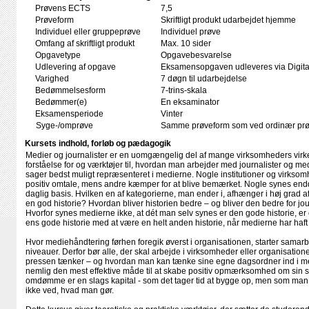
Prøvens ECTS
7,5
Prøveform
Skriftligt produkt udarbejdet hjemme
Individuel eller gruppeprøve
Individuel prøve
Omfang af skriftligt produkt
Max. 10 sider
Opgavetype
Opgavebesvarelse
Udlevering af opgave
Eksamensopgaven udleveres via Digital
Varighed
7 døgn til udarbejdelse
Bedømmelsesform
7-trins-skala
Bedømmer(e)
En eksaminator
Eksamensperiode
Vinter
Syge-/omprøve
Samme prøveform som ved ordinær pr
Kursets indhold, forløb og pædagogik
Medier og journalister er en uomgængelig del af mange virksomheders virke
forståelse for og værktøjer til, hvordan man arbejder med journalister og me
sager bedst muligt repræsenteret i medierne. Nogle institutioner og virksom
positiv omtale, mens andre kæmper for at blive bemærket. Nogle synes endda
daglig basis. Hvilken en af kategorierne, man ender i, afhænger i høj grad 
en god historie? Hvordan bliver historien bedre – og bliver den bedre for jo
Hvorfor synes medierne ikke, at dét man selv synes er den gode historie, er
ens gode historie med at være en helt anden historie, når medierne har haft
Hvor mediehåndtering førhen foregik øverst i organisationen, starter sama
niveauer. Derfor bør alle, der skal arbejde i virksomheder eller organisatio
pressen tænker – og hvordan man kan tænke sine egne dagsordner ind i me
nemlig den mest effektive måde til at skabe positiv opmærksomhed om sin
omdømme er en slags kapital - som det tager tid at bygge op, men som man 
ikke ved, hvad man gør.