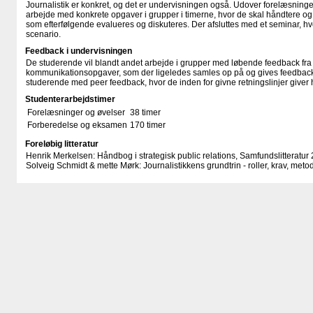
Journalistik er konkret, og det er undervisningen også. Udover forelæsninge
arbejde med konkrete opgaver i grupper i timerne, hvor de skal håndtere og 
som efterfølgende evalueres og diskuteres. Der afsluttes med et seminar, hvo
scenario.
Feedback i undervisningen
De studerende vil blandt andet arbejde i grupper med løbende feedback fra 
kommunikationsopgaver, som der ligeledes samles op på og gives feedback 
studerende med peer feedback, hvor de inden for givne retningslinjer giver
Studenterarbejdstimer
Forelæsninger og øvelser
38 timer
Forberedelse og eksamen
170 timer
Foreløbig litteratur
Henrik Merkelsen: Håndbog i strategisk public relations, Samfundslitteratur
Solveig Schmidt & mette Mørk: Journalistikkens grundtrin - roller, krav, meto