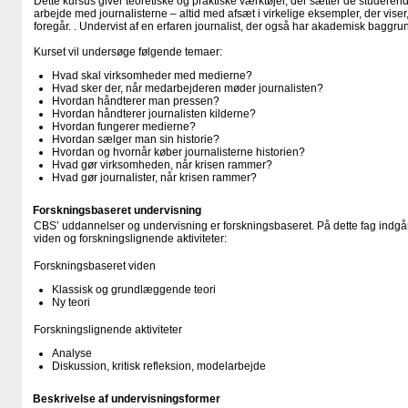
Dette kursus giver teoretiske og praktiske værktøjer, der sætter de studerende
arbejde med journalisterne – altid med afsæt i virkelige eksempler, der viser,
foregår. . Undervist af en erfaren journalist, der også har akademisk baggru
Kurset vil undersøge følgende temaer:
Hvad skal virksomheder med medierne?
Hvad sker der, når medarbejderen møder journalisten?
Hvordan håndterer man pressen?
Hvordan håndterer journalisten kilderne?
Hvordan fungerer medierne?
Hvordan sælger man sin historie?
Hvordan og hvornår køber journalisterne historien?
Hvad gør virksomheden, når krisen rammer?
Hvad gør journalister, når krisen rammer?
Forskningsbaseret undervisning
CBS’ uddannelser og undervisning er forskningsbaseret. På dette fag indgår
viden og forskningslignende aktiviteter:
Forskningsbaseret viden
Klassisk og grundlæggende teori
Ny teori
Forskningslignende aktiviteter
Analyse
Diskussion, kritisk refleksion, modelarbejde
Beskrivelse af undervisningsformer