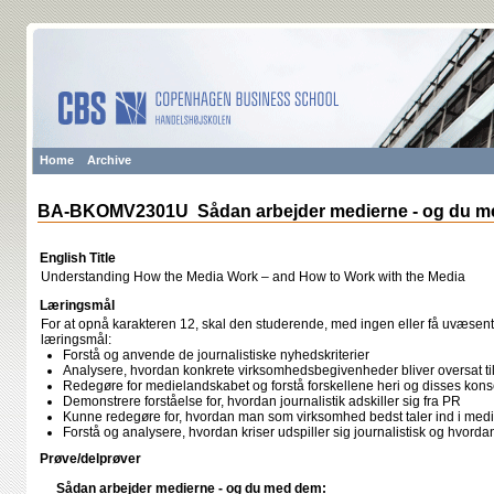
Home
Archive
BA-BKOMV2301U Sådan arbejder medierne - og du 
English Title
Understanding How the Media Work – and How to Work with the Media
Læringsmål
For at opnå karakteren 12, skal den studerende, med ingen eller få uvæsentli
læringsmål:
Forstå og anvende de journalistiske nyhedskriterier
Analysere, hvordan konkrete virksomhedsbegivenheder bliver oversat til 
Redegøre for medielandskabet og forstå forskellene heri og disses ko
Demonstrere forståelse for, hvordan journalistik adskiller sig fra PR
Kunne redegøre for, hvordan man som virksomhed bedst taler ind i medi
Forstå og analysere, hvordan kriser udspiller sig journalistisk og hvord
Prøve/delprøver
Sådan arbejder medierne - og du med dem: