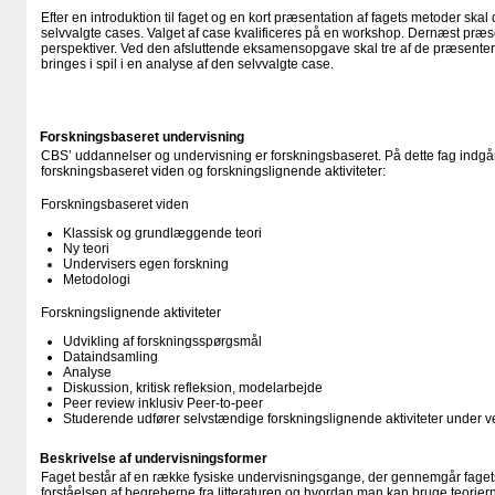
Efter en introduktion til faget og en kort præsentation af fagets metoder sk
selvvalgte cases. Valget af case kvalificeres på en workshop. Dernæst præs
perspektiver. Ved den afsluttende eksamensopgave skal tre af de præsenter
bringes i spil i en analyse af den selvvalgte case.
Forskningsbaseret undervisning
CBS’ uddannelser og undervisning er forskningsbaseret. På dette fag indgår
forskningsbaseret viden og forskningslignende aktiviteter:
Forskningsbaseret viden
Klassisk og grundlæggende teori
Ny teori
Undervisers egen forskning
Metodologi
Forskningslignende aktiviteter
Udvikling af forskningsspørgsmål
Dataindsamling
Analyse
Diskussion, kritisk refleksion, modelarbejde
Peer review inklusiv Peer-to-peer
Studerende udfører selvstændige forskningslignende aktiviteter under v
Beskrivelse af undervisningsformer
Faget består af en række fysiske undervisningsgange, der gennemgår faget
forståelsen af begreberne fra litteraturen og hvordan man kan bruge teoriern