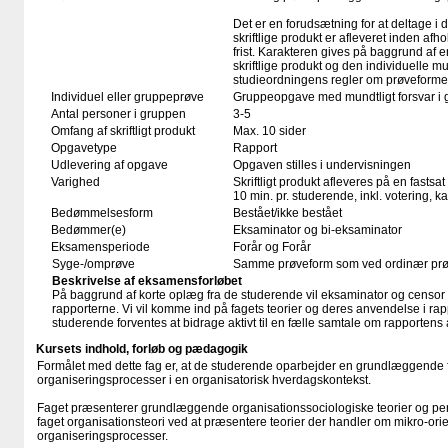
Det er en forudsætning for at deltage i 
skriftlige produkt er afleveret inden afho
frist. Karakteren gives på baggrund af
skriftlige produkt og den individuelle mu
studieordningens regler om prøveforme
Individuel eller gruppeprøve
Gruppeopgave med mundtligt forsvar i 
Antal personer i gruppen
3-5
Omfang af skriftligt produkt
Max. 10 sider
Opgavetype
Rapport
Udlevering af opgave
Opgaven stilles i undervisningen
Varighed
Skriftligt produkt afleveres på en fastsat
10 min. pr. studerende, inkl. votering, 
Bedømmelsesform
Bestået/ikke bestået
Bedømmer(e)
Eksaminator og bi-eksaminator
Eksamensperiode
Forår og Forår
Syge-/omprøve
Samme prøveform som ved ordinær pr
Beskrivelse af eksamensforløbet
På baggrund af korte oplæg fra de studerende vil eksaminator og censor 
rapporterne. Vi vil komme ind på fagets teorier og deres anvendelse i ra
studerende forventes at bidrage aktivt til en fælle samtale om rapportens 
Kursets indhold, forløb og pædagogik
Formålet med dette fag er, at de studerende oparbejder en grundlæggende f
organiseringsprocesser i en organisatorisk hverdagskontekst.
Faget præsenterer grundlæggende organisationssociologiske teorier og per
faget organisationsteori ved at præsentere teorier der handler om mikro-ori
organiseringsprocesser.