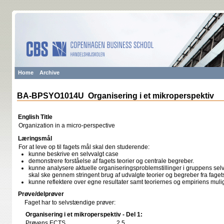
Home
Archive
BA-BPSYO1014U Organisering i et mikroperspektiv
English Title
Organization in a micro-perspective
Læringsmål
For at leve op til fagets mål skal den studerende:
kunne beskrive en selvvalgt case
demonstrere forståelse af fagets teorier og centrale begreber.
kunne analysere aktuelle organiseringsproblemstillinger i gruppens se
skal ske gennem stringent brug af udvalgte teorier og begreber fra fage
kunne reflektere over egne resultater samt teoriernes og empiriens mu
Prøve/delprøver
Faget har to selvstændige prøver:
Organisering i et mikroperspektiv - Del 1:
Prøvens ECTS
2,5