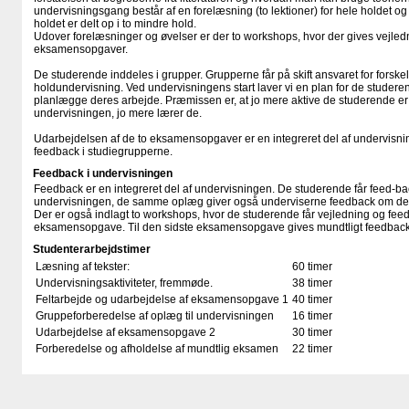
undervisningsgang består af en forelæsning (to lektioner) for hele holdet og 
holdet er delt op i to mindre hold.
Udover forelæsninger og øvelser er der to workshops, hvor der gives vejled
eksamensopgaver.
De studerende inddeles i grupper. Grupperne får på skift ansvaret for forske
holdundervisning. Ved undervisningens start laver vi en plan for de studer
planlægge deres arbejde. Præmissen er, at jo mere aktive de studerende er
undervisningen, jo mere lærer de.
Udarbejdelsen af de to eksamensopgaver er en integreret del af undervisni
feedback i studiegrupperne.
Feedback i undervisningen
Feedback er en integreret del af undervisningen. De studerende får feed-
undervisningen, de samme oplæg giver også underviserne feedback om de st
Der er også indlagt to workshops, hvor de studerende får vejledning og fee
eksamensopgave. Til den sidste eksamensopgave gives mundtligt feedback
Studenterarbejdstimer
Læsning af tekster:
60 timer
Undervisningsaktiviteter, fremmøde.
38 timer
Feltarbejde og udarbejdelse af eksamensopgave 1
40 timer
Gruppeforberedelse af oplæg til undervisningen
16 timer
Udarbejdelse af eksamensopgave 2
30 timer
Forberedelse og afholdelse af mundtlig eksamen
22 timer