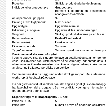
Prøveform
Skriftligt produkt udarbejdet hjemme
Individuel eller gruppeprøve
Gruppeprøve
Bemærk studieordningens bestemmelser
af opgavebesvarelsen.
Antal personer i gruppen
3-5
Omfang af skriftligt produkt
Max. 5 sider
Opgavetype
Opgavebesvarelse
Udlevering af opgave
Opgaven stilles i undervisningen
Varighed
Skriftligt produkt afleveres på en fastsat
Bedømmelsesform
Bestået/ikke bestået
Bedømmer(e)
En eksaminator
Eksamensperiode
Sommer
Syge-/omprøve
Samme prøveform som ved ordinær pr
Beskrivelse af eksamensforløbet
I denne opgave skal de studerende lave en detajleret og sammenhængend
case. Beskrivelsen skal være baseret på selvstændigt indhentede data i fo
observationer. Casebeskrivelsen skal kunne udgøre det empiriske omdrej
analyser ud fra fagets teoretiske perspektiver
Bedømmelsen sker på baggrund af den skriftlige rapport. De studerende v
workshop få feedback på opgaven.
Da der gives individuel karakter, skal det angives tydeligt i eksamensop
har lavet hvilken del af opgaven. Se my.cbs.dk for yderligere information 
gruppeopgaver uden forsvar.
Organisering i et mikroperspektiv - 2. del:
Prøvens ECTS
5
Prøveform
Mundtlig prøve på baggrund af skriftligt