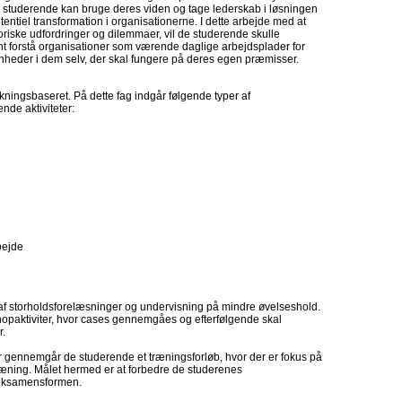
 studerende kan bruge deres viden og tage lederskab i løsningen
tentiel transformation i organisationerne. I dette arbejde med at
oriske udfordringer og dilemmaer, vil de studerende skulle
ant forstå organisationer som værende daglige arbejdsplader for
 enheder i dem selv, der skal fungere på deres egen præmisser.
ningsbaseret. På dette fag indgår følgende typer af
nde aktiviteter:
bejde
f storholdsforelæsninger og undervisning på mindre øvelseshold.
opaktiviter, hvor cases gennemgåes og efterfølgende skal
r.
lser gennemgår de studerende et træningsforløb, hvor der er fokus på
træning. Målet hermed er at forbedre de studerenes
f eksamensformen.