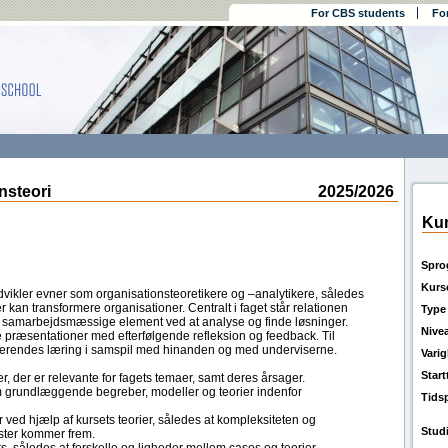
For CBS students
Fo
steori
2025/2026
Kur
Spro
Kurs
dvikler evner som organisationsteoretikere og –analytikere, således
 kan transformere organisationer. Centralt i faget står relationen
Type
og samarbejdsmæssige element ved at analyse og finde løsninger.
Nive
lige præsentationer med efterfølgende refleksion og feedback. Til
derendes læring i samspil med hinanden og med underviserne.
Vari
Star
er, der er relevante for fagets temaer, samt deres årsager.
m grundlæggende begreber, modeller og teorier indenfor
Tids
 ved hjælp af kursets teorier, således at kompleksiteten og
Stud
ster kommer frem.