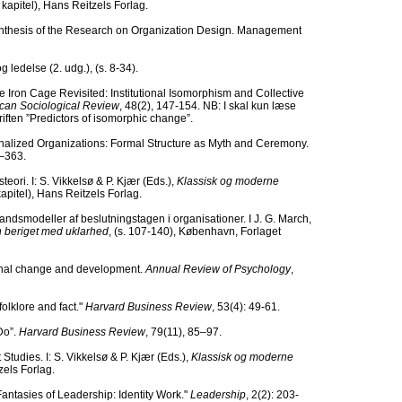
kapitel), Hans Reitzels Forlag.
 Synthesis of the Research on Organization Design. Management
g ledelse (2. udg.), (s. 8-34).
he Iron Cage Revisited: Institutional Isomorphism and Collective
can Sociological Review
, 48(2), 147-154. NB: I skal kun læse
riften ”Predictors of isomorphic change”.
tionalized Organizations: Formal Structure as Myth and Ceremony.
0–363.
eori. I: S. Vikkelsø & P. Kjær (Eds.),
Klassisk og moderne
apitel), Hans Reitzels Forlag.
andsmodeller af beslutningstagen i organisationer. I J. G. March,
en beriget med uklarhed
, (s. 107-140), København, Forlaget
ional change and development.
Annual Review of Psychology
,
olklore and fact."
Harvard Busi
ness Review
, 53(4): 49-61.
Do”.
Harvard Business Review
, 79(11), 85–97.
tudies. I: S. Vikkelsø & P. Kjær (Eds.),
Klassisk og moderne
zels Forlag.
antasies of Leadership: Identity Work."
Leadership
, 2(2): 203-