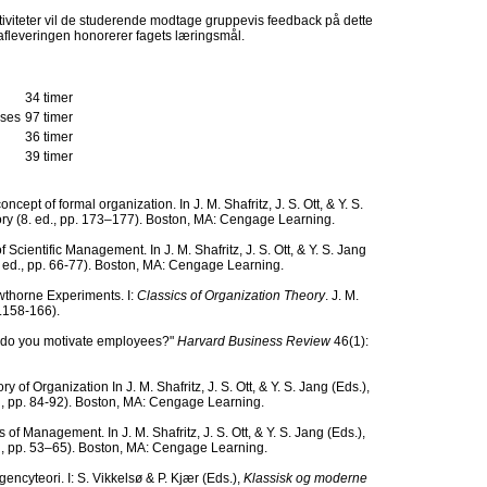
aktiviteter vil de studerende modtage gruppevis feedback på dette
afleveringen honorerer fagets læringsmål.
34 timer
ases
97 timer
36 timer
39 timer
oncept of formal organization. In J. M. Shafritz, J. S. Ott, & Y. S.
ory (8. ed., pp. 173–177). Boston, MA: Cengage Learning.
f Scientific Management. In J. M. Shafritz, J. S. Ott, & Y. S. Jang
. ed., pp. 66-77). Boston, MA: Cengage Learning.
awthorne Experiments. I:
Classics of Organization Theory
. J. M.
s.158-166).
w do you motivate employees?"
Harvard Business Review
46(1):
 of Organization In J. M. Shafritz, J. S. Ott, & Y. S. Jang (Eds.),
n, pp. 84-92). Boston, MA: Cengage Learning.
 of Management. In J. M. Shafritz, J. S. Ott, & Y. S. Jang (Eds.),
n, pp. 53–65). Boston, MA: Cengage Learning.
encyteori. I: S. Vikkelsø & P. Kjær (Eds.),
Klassisk og moderne