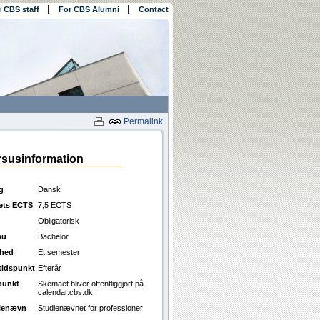
r CBS staff
For CBS Alumni
Contact
Permalink
susinformation
g
Dansk
ets ECTS
7,5 ECTS
Obligatorisk
au
Bachelor
ghed
Et semester
ttidspunkt
Efterår
punkt
Skemaet bliver offentliggjort på
calendar.cbs.dk
ienævn
Studienævnet for professioner