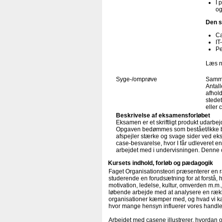
I 
og
Den s
C
IT
Pe
Læs n
Syge-/omprøve
Samme
Antal
afhold
stede
eller 
Beskrivelse af eksamensforløbet
Eksamen er et skriftligt produkt udarbej
Opgaven bedømmes som bestået/ikke be
afspejler stærke og svage sider ved e
case-besvarelse, hvor I får udleveret 
arbejdet med i undervisningen. Denne c
Kursets indhold, forløb og pædagogik
Faget Organisationsteori præsenterer en 
studerende en forudsætning for at forstå,
motivation, ledelse, kultur, omverden m.m.,
løbende arbejde med at analysere en række
organisationer kæmper med, og hvad vi kan
hvor mange hensyn influerer vores handl
Arbejdet med casene illustrerer, hvordan or