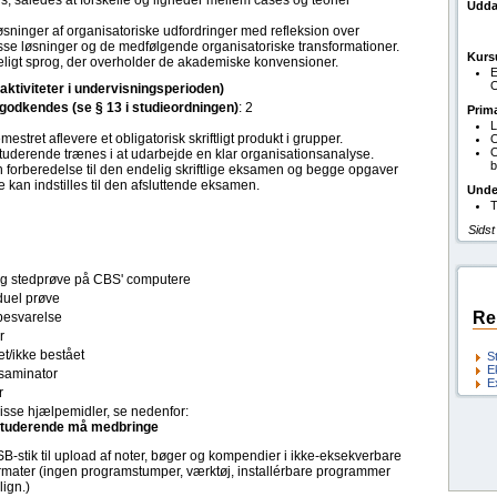
, således at forskelle og ligheder mellem cases og teorier
Udda
 løsninger af organisatoriske udfordringer med refleksion over
se løsninger og de medfølgende organisatoriske transformationer.
Kurs
ydeligt sprog, der overholder de akademiske konvensioner.
E
O
(aktiviteter i undervisningsperioden)
l godkendes (se § 13 i studieordningen)
: 2
Prim
L
estret aflevere et obligatorisk skriftligt produkt i grupper.
O
O
tuderende trænes i at udarbejde en klar organisationsanalyse.
b
 forberedelse til den endelig skriftlige eksamen og begge opgaver
 kan indstilles til den afsluttende eksamen.
Unde
T
Sidst
tlig stedprøve på CBS' computere
duel prøve
Re
esvarelse
r
t/ikke bestået
S
E
saminator
E
r
isse hjælpemidler, se nedenfor:
tuderende må medbringe
B-stik til upload af noter, bøger og kompendier i ikke-eksekverbare
rmater (ingen programstumper, værktøj, installérbare programmer
 lign.)