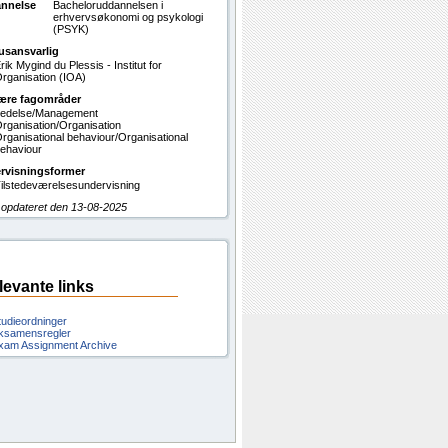
nnelse
Bacheloruddannelsen i
erhvervsøkonomi og psykologi
(PSYK)
usansvarlig
rik Mygind du Plessis - Institut for
rganisation (IOA)
ære fagområder
edelse/Management
rganisation/Organisation
rganisational behaviour/Organisational
ehaviour
rvisningsformer
ilstedeværelsesundervisning
 opdateret den 13-08-2025
levante links
tudieordninger
ksamensregler
xam Assignment Archive