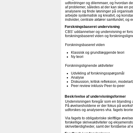
udfordringer og dilemmaer, og hvordan de
af problemer, således at der kan ske en po
analysere og finde løsninger på organisat
arbejde systematisk og kreativt, og konst
individer, centrale aktører samfundet, og
Forskningsbaseret undervisning
CBS’ uddannelser og undervisning er forsk
forskningsbaseret viden og forskningsligne
Forskningsbaseret viden
Klassisk og grundlæggende teori
Ny teori
Forskningslignende aktiviteter
Udvikling af forskningsspørgsmål
Analyse
Diskussion, kritisk refleksion, modelar
Peer review inklusiv Peer-to-peer
Beskrivelse af undervisningsformer
Undervisningen foregår som en blanding a
På øvelsesholdene er der fokus på worksh
udforskes og analyseres vha. fagets teorie
Via fagets to obligatoriske skriftlige øve
forskellige skriveaktiviteter og eksamens
skrivefærdigheder, samt der forståelse a