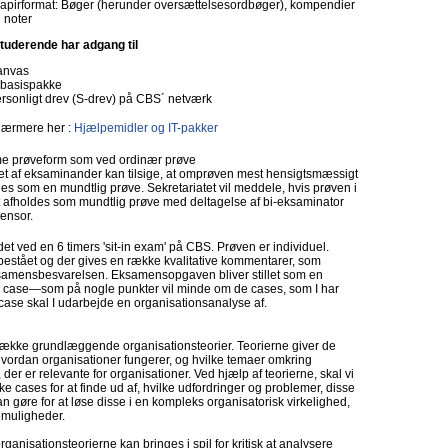
papirformat: Bøger (herunder oversættelsesordbøger), kompendier
 noter
tuderende har adgang til
anvas
-basispakke
rsonligt drev (S-drev) på CBS´ netværk
ærmere her :
Hjælpemidler og IT-pakker
 prøveform som ved ordinær prøve
let af eksaminander kan tilsige, at omprøven mest hensigtsmæssigt
es som en mundtlig prøve. Sekretariatet vil meddele, hvis prøven i
t afholdes som mundtlig prøve med deltagelse af bi-eksaminator
censor.
det ved en 6 timers 'sit-in exam' på CBS. Prøven er individuel.
stået og der gives en række kvalitative kommentarer, som
ksamensbesvarelsen. Eksamensopgaven bliver stillet som en
en case—som på nogle punkter vil minde om de cases, som I har
ase skal I udarbejde en organisationsanalyse af.
række grundlæggende organisationsteorier. Teorierne giver de
 hvordan organisationer fungerer, og hvilke temaer omkring
 der er relevante for organisationer. Ved hjælp af teorierne, skal vi
 cases for at finde ud af, hvilke udfordringer og problemer, disse
 gøre for at løse disse i en kompleks organisatorisk virkelighed,
emuligheder.
ganisationsteorierne kan bringes i spil for kritisk at analysere