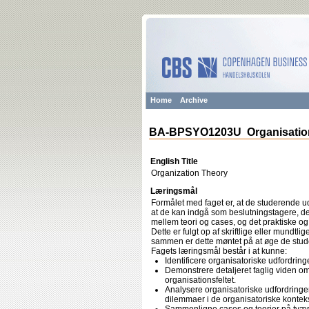
Home
Archive
BA-BPSYO1203U Organisation
English Title
Organization Theory
Læringsmål
Formålet med faget er, at de studerende u
at de kan indgå som beslutningstagere, der
mellem teori og cases, og det praktiske 
Dette er fulgt op af skriftlige eller mundt
sammen er dette møntet på at øge de stu
Fagets læringsmål består i at kunne:
Identificere organisatoriske udfordring
Demonstrere detaljeret faglig viden o
organisationsfeltet.
Analysere organisatoriske udfordringer
dilemmaer i de organisatoriske kontek