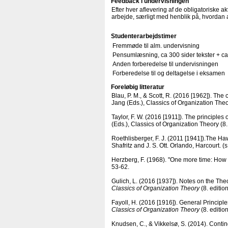
Feedback i undervisningen
Efter hver aflevering af de obligatoriske 
arbejde, særligt med henblik på, hvordan 
Studenterarbejdstimer
Fremmøde til alm. undervisning
Pensumlæsning, ca 300 sider tekster + c
Anden forberedelse til undervisningen
Forberedelse til og deltagelse i eksamen
Foreløbig litteratur
Blau, P. M., & Scott, R. (2016 [1962]). The c
Jang (Eds.), Classics of Organization The
Taylor, F. W. (2016 [1911]). The principles o
(Eds.), Classics of Organization Theory (8
Roethlisberger, F. J. (2011 [1941]).The H
Shafritz and J. S. Ott. Orlando, Harcourt. (
Herzberg, F. (1968). "One more time: Ho
53-62.
Gulich, L. (2016 [1937]). Notes on the Theory
Classics of Organization Theory
(8. editio
Fayoll, H. (2016 [1916]). General Principles
Classics of Organization Theory
(8. editio
Knudsen, C., & Vikkelsø, S. (2014). Conting