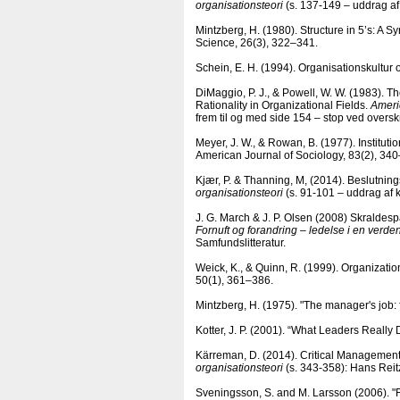
organisationsteori
(s. 137-149 – uddrag af 
Mintzberg, H. (1980). Structure in 5’s: A
Science, 26(3), 322–341.
Schein, E. H. (1994). Organisationskultur o
DiMaggio, P. J., & Powell, W. W. (1983). T
Rationality in Organizational Fields.
Ameri
frem til og med side 154 – stop ved oversk
Meyer, J. W., & Rowan, B. (1977). Institu
American Journal of Sociology, 83(2), 34
Kjær, P. & Thanning, M, (2014). Beslutningst
organisationsteori
(s. 91-101 – uddrag af k
J. G. March & J. P. Olsen (2008) Skraldesp
Fornuft og forandring – ledelse i en verd
Samfundslitteratur.
Weick, K., & Quinn, R. (1999). Organizat
50(1), 361–386.
Mintzberg, H. (1975). "The manager's job: f
Kotter, J. P. (2001). “What Leaders Really 
Kärreman, D. (2014). Critical Management S
organisationsteori
(s. 343-358): Hans Reit
Sveningsson, S. and M. Larsson (2006). "F