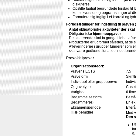
Sammenligne cases og teorier på tværs
diskuteres.
Opstille fagligt begrundede forslag til
konsekvenser og begrænsninger af dis
Formulere sig fagligt i et korrekt og t
Forudsætninger for indstilling til prøven 
Antal obligatoriske aktiviteter der ska
Obligatoriske hjemmeopgaver
De studerende skal to gange i løbet af sem
Produkterne er udformet således, at de s
Afleveringerne i grupper fungerer som en
skal være godkendt for at den studerende
Prøve/delprøver
Organisationsteori:
Prøvens ECTS
7,5
Prøveform
Skrif
Individuel eller gruppeprøve
Indivi
Opgavetype
Caseb
Varighed
6 time
Bedømmelsesform
Beståe
Bedømmer(e)
En ek
Eksamensperiode
Efterå
Hjælpemidler
Med v
Den s
US
fo
o.