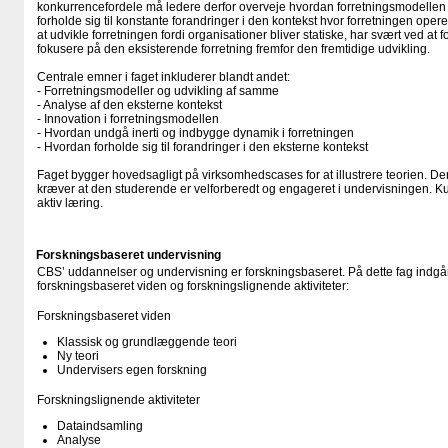
konkurrencefordele må ledere derfor overveje hvordan forretningsmodellen 
forholde sig til konstante forandringer i den kontekst hvor forretningen oper
at udvikle forretningen fordi organisationer bliver statiske, har svært ved at f
fokusere på den eksisterende forretning fremfor den fremtidige udvikling.
Centrale emner i faget inkluderer blandt andet:
- Forretningsmodeller og udvikling af samme
- Analyse af den eksterne kontekst
- Innovation i forretningsmodellen
- Hvordan undgå inerti og indbygge dynamik i forretningen
- Hvordan forholde sig til forandringer i den eksterne kontekst
Faget bygger hovedsagligt på virksomhedscases for at illustrere teorien. De
kræver at den studerende er velforberedt og engageret i undervisningen. K
aktiv læring.
Forskningsbaseret undervisning
CBS’ uddannelser og undervisning er forskningsbaseret. På dette fag indgår
forskningsbaseret viden og forskningslignende aktiviteter:
Forskningsbaseret viden
Klassisk og grundlæggende teori
Ny teori
Undervisers egen forskning
Forskningslignende aktiviteter
Dataindsamling
Analyse