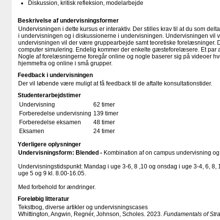
Diskussion, kritisk refleksion, modelarbejde
Beskrivelse af undervisningsformer
Undervisningen i dette kursus er interaktiv. Der stilles krav til at du som delt
i undervisningen og i diskussionerne i undervisningen. Undervisningen vil 
undervisningen vil der være gruppearbejde samt teoretiske forelæsninger. 
computer simulering. Endelig kommer der enkelte gæsteforelæsere. Et par a
Nogle af forelæsningerne foregår online og nogle baserer sig på videoer h
hjemmefra og online i små grupper.
Feedback i undervisningen
Der vil løbende være muligt at få feedback til de aftalte konsultationstider.
Studenterarbejdstimer
Undervisning
62 timer
Forberedelse undervisning
139 timer
Forberedelse eksamen
48 timer
Eksamen
24 timer
Yderligere oplysninger
Undervisningsform: Blended -
Kombination af on campus undervisning og 
Undervisningstidspunkt: Mandag i uge 3-6, 8 ,10 og onsdag i uge 3-4, 6, 8, 
uge 5 og 9 kl. 8.00-16.05.
Med forbehold for ændringer.
Foreløbig litteratur
Tekstbog, diverse artikler og undervisningscases
Whittington, Angwin, Regnér, Johnson, Scholes. 2023.
Fundamentals of Stra