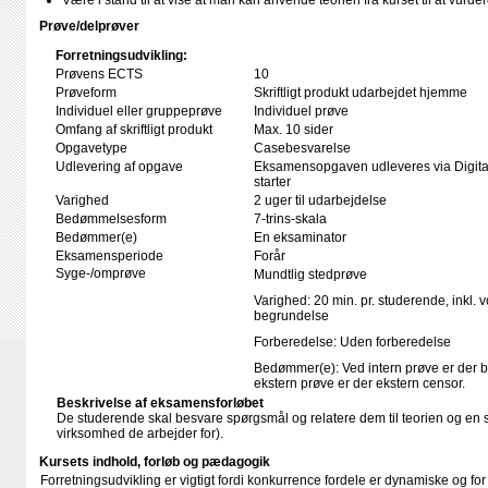
Være i stand til at vise at man kan anvende teorien fra kurset til at vurd
Prøve/delprøver
Forretningsudvikling:
Prøvens ECTS
10
Prøveform
Skriftligt produkt udarbejdet hjemme
Individuel eller gruppeprøve
Individuel prøve
Omfang af skriftligt produkt
Max. 10 sider
Opgavetype
Casebesvarelse
Udlevering af opgave
Eksamensopgaven udleveres via Digita
starter
Varighed
2 uger til udarbejdelse
Bedømmelsesform
7-trins-skala
Bedømmer(e)
En eksaminator
Eksamensperiode
Forår
Syge-/omprøve
Mundtlig stedprøve
Varighed: 20 min. pr. studerende, inkl. 
begrundelse
Forberedelse: Uden forberedelse
Bedømmer(e): Ved intern prøve er der 
ekstern prøve er der ekstern censor.
Beskrivelse af eksamensforløbet
De studerende skal besvare spørgsmål og relatere dem til teorien og en 
virksomhed de arbejder for).
Kursets indhold, forløb og pædagogik
Forretningsudvikling er vigtigt fordi konkurrence fordele er dynamiske og for