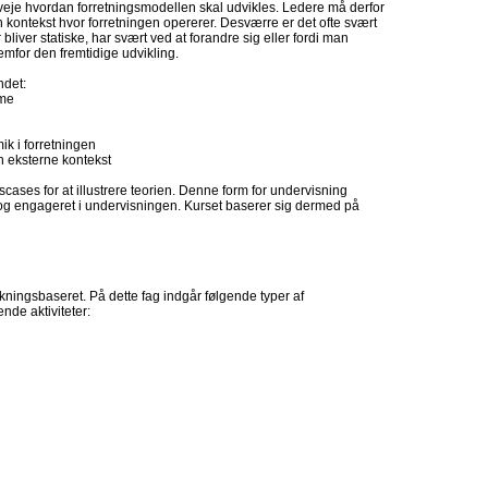
veje hvordan forretningsmodellen skal udvikles. Ledere må derfor
en kontekst hvor forretningen opererer. Desværre er det ofte svært
 bliver statiske, har svært ved at forandre sig eller fordi man
emfor den fremtidige udvikling.
ndet:
mme
k i forretningen
en eksterne kontekst
ases for at illustrere teorien. Denne form for undervisning
 og engageret i undervisningen. Kurset baserer sig dermed på
ningsbaseret. På dette fag indgår følgende typer af
nde aktiviteter: