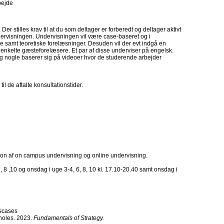
bejde
 Der stilles krav til at du som deltager er forberedt og deltager aktivt
dervisningen. Undervisningen vil være case-baseret og i
 samt teoretiske forelæsninger. Desuden vil der evt indgå en
enkelte gæsteforelæsere. Et par af disse underviser på engelsk.
g nogle baserer sig på videoer hvor de studerende arbejder
il de aftalte konsultationstider.
n af on campus undervisning og online undervisning.
 8 ,10 og onsdag i uge 3-4, 6, 8, 10 kl. 17.10-20.40 samt onsdag i
gscases
holes. 2023.
Fundamentals of Strategy.