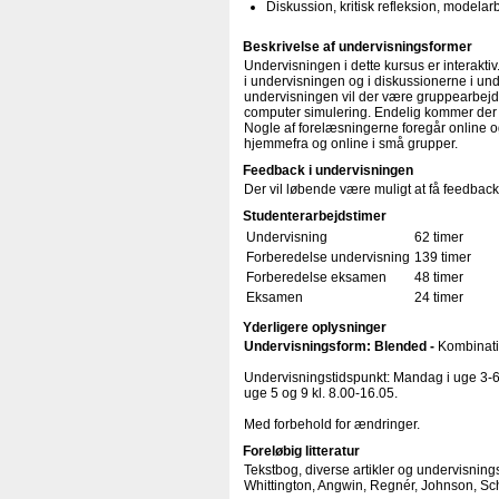
Diskussion, kritisk refleksion, modelar
Beskrivelse af undervisningsformer
Undervisningen i dette kursus er interaktiv.
i undervisningen og i diskussionerne i un
undervisningen vil der være gruppearbejde
computer simulering. Endelig kommer der 
Nogle af forelæsningerne foregår online o
hjemmefra og online i små grupper.
Feedback i undervisningen
Der vil løbende være muligt at få feedback t
Studenterarbejdstimer
Undervisning
62 timer
Forberedelse undervisning
139 timer
Forberedelse eksamen
48 timer
Eksamen
24 timer
Yderligere oplysninger
Undervisningsform: Blended -
Kombinatio
Undervisningstidspunkt: Mandag i uge 3-6,
uge 5 og 9 kl. 8.00-16.05.
Med forbehold for ændringer.
Foreløbig litteratur
Tekstbog, diverse artikler og undervisnin
Whittington, Angwin, Regnér, Johnson, Sc