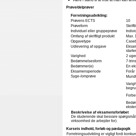
Være i stand til at vise at man kan anv
Prøve/delprøver
Forretningsudvikling:
Prøvens ECTS
10
Prøveform
Skrift
Individuel eller gruppeprøve
Indivi
Omfang af skriftligt produkt
Max. 
Opgavetype
Caseb
Udlevering af opgave
Eksam
starte
Varighed
2 uger
Bedømmelsesform
7-trin
Bedømmer(e)
En ek
Eksamensperiode
Forår
Syge-/omprøve
Mundt
Varigh
begru
Forbe
Bedøm
ekster
Beskrivelse af eksamensforløbet
De studerende skal besvare spørgsmål o
virksomhed de arbejder for).
Kursets indhold, forløb og pædagogik
Forretningsudvikling er vigtigt fordi konku