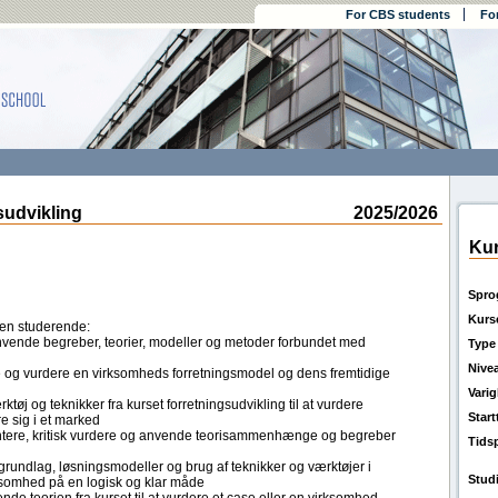
For CBS students
Fo
udvikling
2025/2026
Kur
Spro
Kurs
den studerende:
anvende begreber, teorier, modeller og metoder forbundet med
Type
Nive
re og vurdere en virksomheds forretningsmodel og dens fremtidige
Vari
øj og teknikker fra kurset forretningsudvikling til at vurdere
Star
e sig i et marked
sentere, kritisk vurdere og anvende teorisammenhænge og begreber
Tids
sgrundlag, løsningsmodeller og brug af teknikker og værktøjer i
Stud
rksomhed på en logisk og klar måde