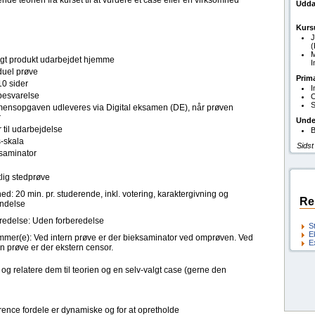
ende teorien fra kurset til at vurdere et case eller en virksomhed
Udda
Kurs
J
(
M
ligt produkt udarbejdet hjemme
I
duel prøve
Prim
10 sider
I
esvarelse
O
S
ensopgaven udleveres via Digital eksamen (DE), når prøven
r
Unde
 til udarbejdelse
B
s-skala
Sidst
saminator
lig stedprøve
ed: 20 min. pr. studerende, inkl. votering, karaktergivning og
Re
ndelse
redelse: Uden forberedelse
S
E
mer(e): Ved intern prøve er der bieksaminator ved omprøven. Ved
E
n prøve er der ekstern censor.
g relatere dem til teorien og en selv-valgt case (gerne den
rrence fordele er dynamiske og for at opretholde