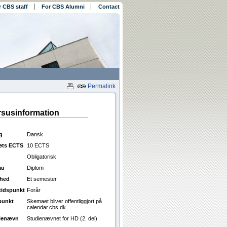
r CBS staff
For CBS Alumni
Contact
Permalink
susinformation
g
Dansk
ets ECTS
10 ECTS
Obligatorisk
au
Diplom
ghed
Et semester
ttidspunkt
Forår
punkt
Skemaet bliver offentliggjort på
calendar.cbs.dk
ienævn
Studienævnet for HD (2. del)