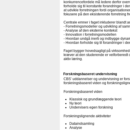
konkurrencefordele må ledere derfor over
forholde sig til konstante forandringer i d
at udvikle forretningen fordi organisationer
fokusere på den eksisterende forretning fr
Centrale emner i faget inkluderer blandt a
- Forretningsmodeller og udvikling af sa
- Analyse af den eksterne kontekst
- Innovation i forretningsmodellen
- Hvordan undgå inerti og indbygge dynami
- Hvordan forholde sig til forandringer i d
Faget bygger hovedsagligt på virksomhedsc
kræver at den studerende er velforberedt
aktiv læring.
Forskningsbaseret undervisning
CBS’ uddannelser og undervisning er forsk
forskningsbaseret viden og forskningsligne
Forskningsbaseret viden
Klassisk og grundlæggende teori
Ny teori
Undervisers egen forskning
Forskningslignende aktiviteter
Dataindsamling
Analyse