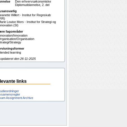
nnelse
Den erhvervsøkonomiske
Diplomuddannelse, 2. del
usansvarlig
eanette Willert - Institut for Regnskab
RR)
arie Louise Mors - Institut for Strategi og
nnovation (SI)
ære fagområder
nnovation/Innovation
rganisation/Organisation
trategi/Strategy
rvisningsformer
lended learning
 opdateret den 26-11-2025
levante links
tudieordninger
ksamensregler
xam Assignment Archive