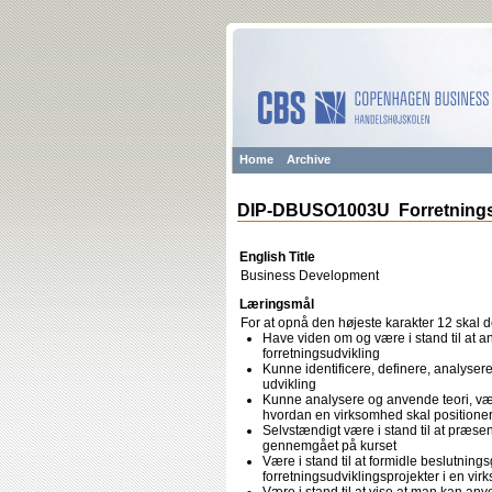
Home
Archive
DIP-DBUSO1003U Forretnings
English Title
Business Development
Læringsmål
For at opnå den højeste karakter 12 skal 
Have viden om og være i stand til at 
forretningsudvikling
Kunne identificere, definere, analyse
udvikling
Kunne analysere og anvende teori, værkt
hvordan en virksomhed skal positioner
Selvstændigt være i stand til at præ
gennemgået på kurset
Være i stand til at formidle beslutning
forretningsudviklingsprojekter i en vi