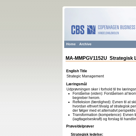
Home
Archive
MA-MMPGV1152U Strategisk 
English Title
Strategic Management
Læringsmål
Udprøvningen sker i forhold til tre lærings
Forståelse (viden): Forståelsen af teor
begreber herom.
Refleksion (færdighed): Evnen til at s
hvordan ethvert tilvalg af strategisk pe
der følger med et alternativt perspektiv.
Transformation (kompetence): Evnen til
(iagttagelseskraft) og forslag til handli
Prøve/delprøver
Strategisk ledelse: