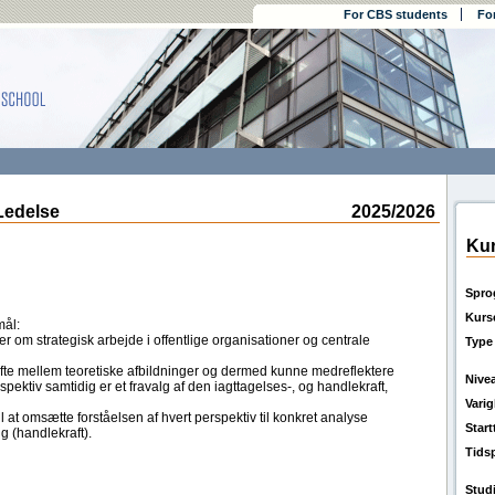
For CBS students
Fo
Ledelse
2025/2026
Kur
Spro
Kurs
mål:
ier om strategisk arbejde i offentlige organisationer og centrale
Type
kifte mellem teoretiske afbildninger og dermed kunne medreflektere
Nive
rspektiv samtidig er et fravalg af den iagttagelses-, og handlekraft,
Vari
 at omsætte forståelsen af hvert perspektiv til konkret analyse
Star
ng (handlekraft).
Tids
Stud