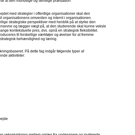
f den mundtlige og skriftlige præstation.
jdet med strategier i offentlige organisationer skal den
til organisationens omverden og internt i organisationen.
kellige strategiske perspektiver med henblik på at styrke den
sionsevne og lægger vægt på, at den studerende skal kunne veksle
mange kontekstuelle pres, dvs. opnå en strategisk fleksibilitet.
duceres til forskellige værktøjer og øvelser for at fremme
 strategisk behændighed og læring.
ningsbaseret. På dette fag indgår følgende typer af
nde aktiviteter:
bejde
en vekselvirkning mellem oplæg fra undervisere og inviterede