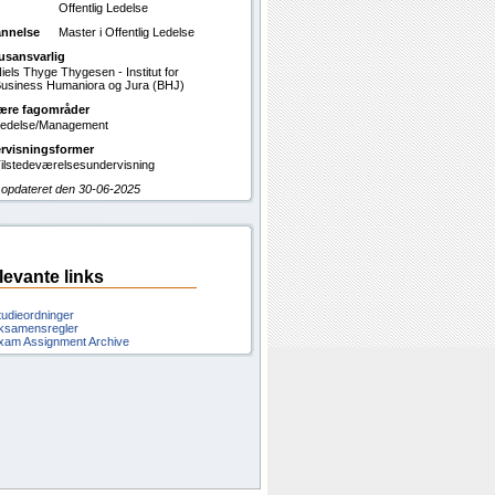
Offentlig Ledelse
nnelse
Master i Offentlig Ledelse
usansvarlig
iels Thyge Thygesen - Institut for
usiness Humaniora og Jura (BHJ)
ære fagområder
edelse/Management
rvisningsformer
ilstedeværelsesundervisning
 opdateret den 30-06-2025
levante links
tudieordninger
ksamensregler
xam Assignment Archive