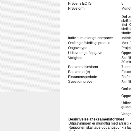
Prøvens ECTS
5
Prøveform
Mundtl
Det er
skrift
frist
skrift
studi
Individuel eller gruppeprøve
Indivi
Omfang af skriftligt produkt
Max. 
Opgavetype
Projek
Udlevering af opgave
Opgav
Varighed
Skrift
30 min
Bedømmelsesform
7-trin
Bedømmer(e)
Eksam
Eksamensperiode
Forår 
Syge-/omprøve
Skrift
Omfang
Opgav
Udlev
guide
Varigh
Beskrivelse af eksamensforløbet
Udprøvningen er mundtlig med afsæt i en
Rapporten skal tage udgangspunkt i fa