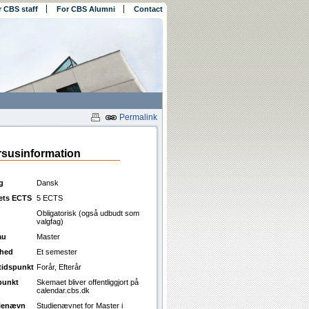
r CBS staff
For CBS Alumni
Contact
Permalink
susinformation
g
Dansk
ets ECTS
5 ECTS
Obligatorisk (også udbudt som
valgfag)
au
Master
ghed
Et semester
ttidspunkt
Forår, Efterår
punkt
Skemaet bliver offentliggjort på
calendar.cbs.dk
ienævn
Studienævnet for Master i