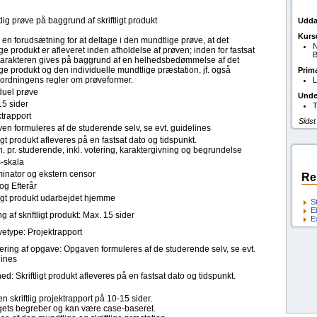
ig prøve på baggrund af skriftligt produkt
Udda
Kurs
 en forudsætning for at deltage i den mundtlige prøve, at det
N
lige produkt er afleveret inden afholdelse af prøven; inden for fastsat
B
. Karakteren gives på baggrund af en helhedsbedømmelse af det
lige produkt og den individuelle mundtlige præstation, jf. også
Prim
eordningens regler om prøveformer.
L
duel prøve
Unde
15 sider
T
trapport
Sidst
en formuleres af de studerende selv, se evt. guidelines
ligt produkt afleveres på en fastsat dato og tidspunkt.
. pr. studerende, inkl. votering, karaktergivning og begrundelse
s-skala
inator og ekstern censor
Re
og Efterår
ligt produkt udarbejdet hjemme
S
E
 af skriftligt produkt: Max. 15 sider
E
etype: Projektrapport
ering af opgave: Opgaven formuleres af de studerende selv, se evt.
lines
ed: Skriftligt produkt afleveres på en fastsat dato og tidspunkt.
 skriftlig projektrapport på 10-15 sider.
gets begreber og kan være case-baseret.