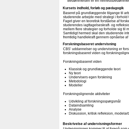
Bedømmelsen er en helhedsbedømmelse a
Kursets indhold, forløb og pædagogik
Baseret på grundlæggende tilgange til arbe
studerende arbejde med strategi i forhold 
Faget giver en teoretisk forståelse af fors
studerendes iagttagelseskraft- og reflek
mellem flere strategier og forholde sig til 
Samtidigt hermed skal den studerende intro
fremtidig handlekraft gennem opnåelse af
Forskningsbaseret undervisning
CBS’ uddannelser og undervisning er forsk
forskningsbaseret viden og forskningsligne
Forskningsbaseret viden
Klassisk og grundlæggende teori
Ny teori
Undervisers egen forskning
Metodologi
Modeller
Forskningslignende aktiviteter
Udvikling af forskningsspørgsmål
Dataindsamling
Analyse
Diskussion, kritisk refleksion, modelar
Beskrivelse af undervisningsformer
Undervisningen kommer til at foregå som 