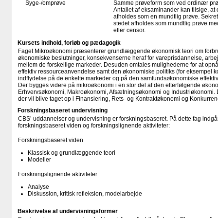
Syge-/omprøve
Samme prøveform som ved ordinær pr
Antallet af eksaminander kan tilsige, 
afholdes som en mundtlig prøve. Sekreta
stedet afholdes som mundtlig prøve med
eller censor.
Kursets indhold, forløb og pædagogik
Faget Mikroøkonomi præsenterer grundlæggende økonomisk teori om forbr
økonomiske beslutninger, konsekvenserne heraf for vareprisdannelse, arbejd
mellem de forskellige markeder. Desuden omtales mulighederne for at op
effektiv ressourceanvendelse samt den økonomiske politiks (for eksempel k
indflydelse på de enkelte markeder og på den samfundsøkonomiske effektivi
Der bygges videre på mikroøkonomi i en stor del af den efterfølgende økon
Erhvervsøkonomi, Makroøkonomi, Afsætningsøkonomi og Industriøkonomi.
der vil blive taget op i Finansiering, Rets- og Kontraktøkonomi og Konkurren
Forskningsbaseret undervisning
CBS’ uddannelser og undervisning er forskningsbaseret. På dette fag indgår
forskningsbaseret viden og forskningslignende aktiviteter:
Forskningsbaseret viden
Klassisk og grundlæggende teori
Modeller
Forskningslignende aktiviteter
Analyse
Diskussion, kritisk refleksion, modelarbejde
Beskrivelse af undervisningsformer