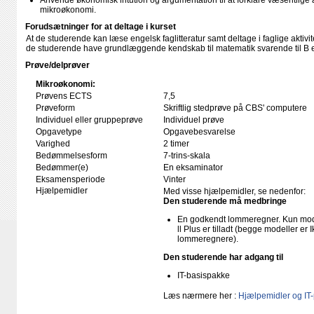
Anvende økonomisk intution og argumentation til at forklare væsentlige ak
mikroøkonomi.
Forudsætninger for at deltage i kurset
At de studerende kan læse engelsk faglitteratur samt deltage i faglige aktiv
de studerende have grundlæggende kendskab til matematik svarende til B el
Prøve/delprøver
Mikroøkonomi:
Prøvens ECTS
7,5
Prøveform
Skriftlig stedprøve på CBS' computere
Individuel eller gruppeprøve
Individuel prøve
Opgavetype
Opgavebesvarelse
Varighed
2 timer
Bedømmelsesform
7-trins-skala
Bedømmer(e)
En eksaminator
Eksamensperiode
Vinter
Hjælpemidler
Med visse hjælpemidler, se nedenfor:
Den studerende må medbringe
En godkendt lommeregner. Kun mode
ll Plus er tilladt (begge modeller e
lommeregnere).
Den studerende har adgang til
IT-basispakke
Læs nærmere her :
Hjælpemidler og IT