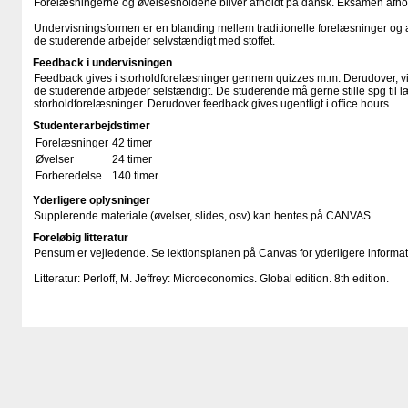
Forelæsningerne og øvelsesholdene bliver afholdt på dansk. Eksamen afho
Undervisningsformen er en blanding mellem traditionelle forelæsninger og 
de studerende arbejder selvstændigt med stoffet.
Feedback i undervisningen
Feedback gives i storholdforelæsninger gennem quizzes m.m. Derudover, v
de studerende arbjeder selstændigt. De studerende må gerne stille spg til lær
storholdforelæsninger. Derudover feedback gives ugentligt i office hours.
Studenterarbejdstimer
Forelæsninger
42 timer
Øvelser
24 timer
Forberedelse
140 timer
Yderligere oplysninger
Supplerende materiale (øvelser, slides, osv) kan hentes på CANVAS
Foreløbig litteratur
Pensum er vejledende. Se lektionsplanen på Canvas for yderligere informat
Litteratur: Perloff, M. Jeffrey: Microeconomics. Global edition. 8th edition.