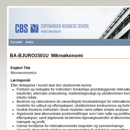
Forside
Arkiv
BA-BJURO1501U Mikroøkonomi
English Title
Microeconomics
Læringsmål
Efter deltagelse i kurset skal den studerende kunne:
Forklare og redegøre for indholdet i forskellige grundlæggende mikroø
elasticitet, alternativ omkostning, markedsligevægt og ufuldkommen ko
intuitiv måde.
Beskrive og rationalisere de væsentligste forudsætninger for mikroøkon
modeller for udbud og efterspørgsel, ufuldkommen konkurrence og forb
Grafisk illustrere indholdet i disse modeller samt udføre simple analyser.
Algebraisk løse økonomiske problemstillinger som f.eks nytte-og profitm
efterspørgsel, samt algebraisk bestemme ligevægtsværdier af økonomiske
mængde og profit.
Udvise forståelse for mikroøkonomiske begreber og sammenhænge.