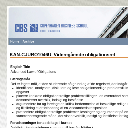
Home
Archive
KAN-CJURO1046U Videregående obligationsret
English Title
Advanced Law of Obligations
Læringsmål
Det er fagets mål, at den studerende på grundlag af de regelsæt, der indgå
identificere, analysere, diskutere og løse obligationsretlige problemstill
opgaver.
placere konkrete obligationsretlige problemstillinger i en overordne
demonstrerer overblik, indsigt og forståelse
argumentere for og foretage en kritisk bedømmelse af forskellige retlige m
og til sikring eller forbedring af en virksomheds retsposition
præsentere obligationsretlige problemer, løsninger og argumenter på e
sammenhængende måde, der viser overblik, indsigt og forståelse for fag
Forudsætninger for at deltage i kurset
Juridiske forudsætninger svarende til bestået HA(jur.)