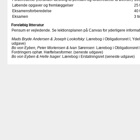
Løbende opgaver og fremlæggelser
25 
Eksamensforberedelse
40 
Eksamen
3 t
Foreløbig litteratur
Pensum er vejledende. Se lektionsplanen på Canvas for yderligere informat
Mads Bryde Andersen & Joseph Lookofsky
: Lærebog i Obligationsret I, Yde
udgave)
Bo von Eyben, Peter Mortensen & Ivan Sørensen
: Lærebog i Obligationsret I
Fordringers ophør. Hæftelsesformer. (seneste udgave)
Bo von Eyben & Helle Isager
: Lærebog i Erstatningsret (seneste udgave)