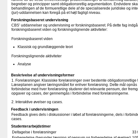
begreber og principper samt obligationsretlig argumentation. Endvidere skal f
behandlingen af de formueretlige dele af de specialiserede juridiske og int
(jur)-uddannelsen kan foregå på et højt fagligt niveau.
Forskningsbaseret undervisning
CBS’ uddannelser og undervisning er forskningsbaseret. På dette fag indgår
forskningsbaseret viden og forskningslignende aktiviteter:
Forskningsbaseret viden
Klassisk og grundlæggende teori
Forskningslignende aktiviteter
Analyse
Beskrivelse af undervisningsformer
1. Forelæsninger. Klassiske forelæsninger over bestemte obligationsretlige 
Læseplanen angiver læringsmålet for enhver forelæsning. Dette mål opnås 
forbindelse med hver forelæsning studerer det relevante pensum, der fremg
opgaver og cases, der gennemgås i forbindelse med forelæsningerne.
2. Interaktive øvelser og cases.
Feedback i undervisningen
Feedback gives dels i diskussioner i løbet af forelæsningerne, dels i forbi
cases.
Studenterarbejdstimer
Deltagelse i forelæsninger
33 
Forberedelse (herunder læsning af pensum og forberedelse af øvelser)
105