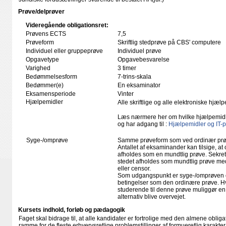
Prøve/delprøver
Videregående obligationsret:
Prøvens ECTS
7,5
Prøveform
Skriftlig stedprøve på CBS' computere
Individuel eller gruppeprøve
Individuel prøve
Opgavetype
Opgavebesvarelse
Varighed
3 timer
Bedømmelsesform
7-trins-skala
Bedømmer(e)
En eksaminator
Eksamensperiode
Vinter
Hjælpemidler
Alle skriftlige og alle elektroniske hjæ
Læs nærmere her om hvilke hjælpemid
og har adgang til :
Hjælpemidler og IT-
Syge-/omprøve
Samme prøveform som ved ordinær pr
Antallet af eksaminander kan tilsige, 
afholdes som en mundtlig prøve. Sekreta
stedet afholdes som mundtlig prøve med
eller censor.
Som udgangspunkt er syge-/omprøven o
betingelser som den ordinære prøve. Hvis
studerende til denne prøve muliggør en 
alternativ blive overvejet.
Kursets indhold, forløb og pædagogik
Faget skal bidrage til, at alle kandidater er fortrolige med den almene obli
ramme for de fleste erhvervsretlige problemstillinger af formueretlig karakter