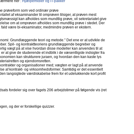
ærmere her :
Hjælpemidler og IT-pakker
 prøveform som ved ordinær prøve
ntallet af eksaminander til omprøven tilsiger, at prøven mest
tsmæssigt kan afholdes som mundtlig prøve, vil sekretariatet give
lelse om at omprøven afholdes som mundtlig prøve i stedet. Der
så fald være bi-eksaminator, medmindre prøven er ekstern.
onomi: Grundlæggende teori og metode.” Det ene er at udvikle de
eber. Spil- og kontraktteoriens grundlæggende begreber og
ærlig vægt på at vise hvordan disse modeller kan anvendes til at
r at give de studerende et indblik i de væsentligste indsigter fra
konomien kan strukturere juraen, og hvordan den kan kaste lys
materialretten og ejendomsretten.
tå kontrakter og organisationer med; vægten er lagt på at anvende
se af kontrakt- og virksomhedsformer. Samtidig er det essentielt
il den langsigtede værdiskabelse frem for et udelukkende kort profit
sats fordeler sig over fagets 206 arbejdstimer på følgende vis (ret
en, og der er forskellige quizzer.