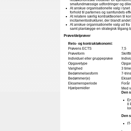
retsøkonomiske modeller for ejendoms- 
smafundmæssige udfordringer og dil
At anskue organisationelle valg i lyset
forhold til parternes og samfundets ef
At relatere særlig kontraktteorien til k
incitamentsstrukturer, der blandt andet
At anskue organisationelle valg ud fr
samt planlægge en strategisk tilgang b
Prøve/delprøver
Rets- og kontraktøkonomi:
Prøvens ECTS
7,5
Prøveform
Skrif
Individuel eller gruppeprøve
Indivi
Opgavetype
Opgav
Varighed
3 time
Bedømmelsesform
7-trin
Bedømmer(e)
Eksam
Eksamensperiode
Forår
Hjælpemidler
Med v
Den s
En
ll
lo
Den s
IT