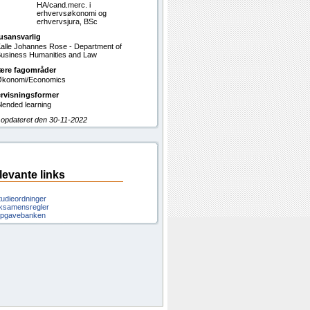
HA/cand.merc. i
erhvervsøkonomi og
erhvervsjura, BSc
usansvarlig
alle Johannes Rose - Department of
usiness Humanities and Law
ære fagområder
konomi/Economics
rvisningsformer
lended learning
 opdateret den 30-11-2022
levante links
tudieordninger
ksamensregler
pgavebanken