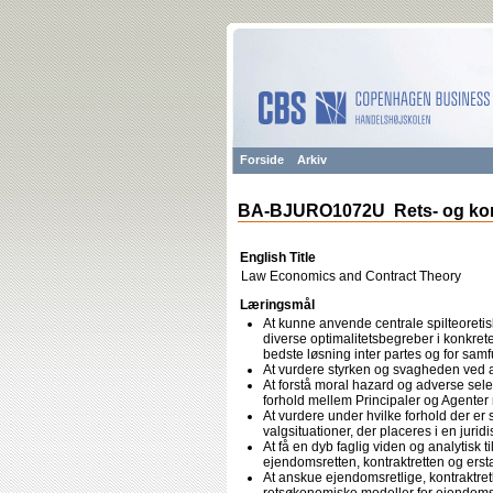
Forside
Arkiv
BA-BJURO1072U Rets- og ko
English Title
Law Economics and Contract Theory
Læringsmål
At kunne anvende centrale spilteoreti
diverse optimalitetsbegreber i konkrete
bedste løsning inter partes og for samf
At vurdere styrken og svagheden ved alte
At forstå moral hazard og adverse sel
forhold mellem Principaler og Agenter
At vurdere under hvilke forhold der er
valgsituationer, der placeres i en juridi
At få en dyb faglig viden og analytisk 
ejendomsretten, kontraktretten og erst
At anskue ejendomsretlige, kontraktretl