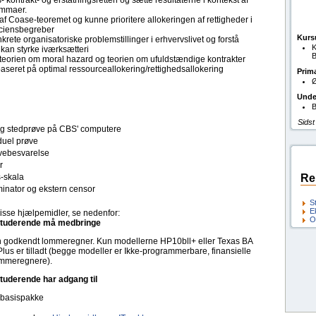
kontrakt- og erstatningsretten og sætte resultaterne i kontekst af
emmaer.
 af Coase-teoremet og kunne prioritere allokeringen af rettigheder i
ficiensbegreber
Kurs
onkrete organisatoriske problemstillinger i erhvervslivet og forstå
K
 kan styrke iværksætteri
B
a teorien om moral hazard og teorien om ufuldstændige kontrakter
aseret på optimal ressourceallokering/rettighedsallokering
Prim
Ø
Unde
B
Sidst
tlig stedprøve på CBS' computere
duel prøve
ebesvarelse
r
s-skala
Re
inator og ekstern censor
S
E
isse hjælpemidler, se nedenfor:
O
tuderende må medbringe
 godkendt lommeregner. Kun modellerne HP10bll+ eller Texas BA
 Plus er tilladt (begge modeller er Ikke-programmerbare, finansielle
mmeregnere).
tuderende har adgang til
-basispakke