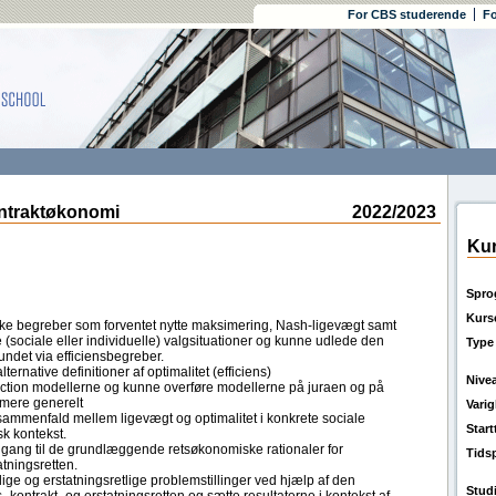
For CBS studerende
Fo
ntraktøkonomi
2022/2023
Kur
Spro
Kurs
ske begreber som forventet nytte maksimering, Nash-ligevægt samt
 (sociale eller individuelle) valgsituationer og kunne udlede den
Type
undet via efficiensbegreber.
rnative definitioner af optimalitet (efficiens)
Nive
ection modellerne og kunne overføre modellerne på juraen og på
 mere generelt
Vari
 sammenfald mellem ligevægt og optimalitet i konkrete sociale
Star
sk kontekst.
tilgang til de grundlæggende retsøkonomiske rationaler for
Tids
atningsretten.
ige og erstatningsretlige problemstillinger ved hjælp af den
Stud