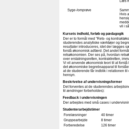
Læs n
Syge-/omprøve
Samme
Hvis a
hensig
medde
vil i 
Kursets indhold, forløb og pædagogik
Der er to formål med ”Rets- og kontraktøk
studerendes analytiske værktøjer og begr
resultater introduceres, idet der lægges s
forstå økonomisk adfærd. Det andet formål e
retsøkonomien. Der ses på, hvordan retsø
over erstatningsretten, kontraktretten, im
Vi vil anvende økonomisk teori til at fors
det økonomiske begrebsapparat til forståel
at de studerende får indblik i relationen t
hensyn.
Beskrivelse af undervisningsformer
Det forventes at de studerendes arbejdsind
til ændringer forbeholdes):
Feedback i undervisningen
Der arbejdes med små cases i undervisning
Studenterarbejdstimer
Forelæsninger
40 timer
Gruppearbejde
8 timer
Forberedelse
126 timer