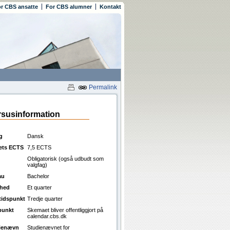
r CBS ansatte
For CBS alumner
Kontakt
Permalink
susinformation
g
Dansk
ets ECTS
7,5 ECTS
Obligatorisk (også udbudt som
valgfag)
au
Bachelor
ghed
Et quarter
ttidspunkt
Tredje quarter
punkt
Skemaet bliver offentliggjort på
calendar.cbs.dk
ienævn
Studienævnet for