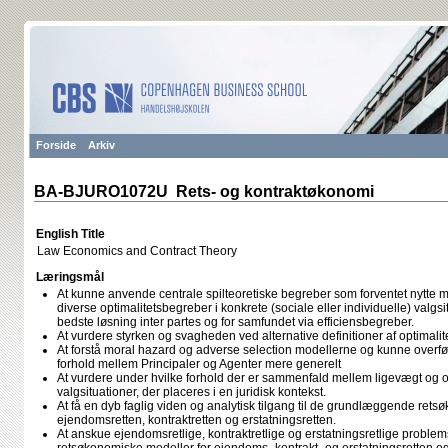
Forside
Arkiv
BA-BJURO1072U Rets- og kontraktøkonomi
English Title
Law Economics and Contract Theory
Læringsmål
At kunne anvende centrale spilteoretiske begreber som forventet nytte
diverse optimalitetsbegreber i konkrete (sociale eller individuelle) valg
bedste løsning inter partes og for samfundet via efficiensbegreber.
At vurdere styrken og svagheden ved alternative definitioner af optimalite
At forstå moral hazard og adverse selection modellerne og kunne overf
forhold mellem Principaler og Agenter mere generelt
At vurdere under hvilke forhold der er sammenfald mellem ligevægt og op
valgsituationer, der placeres i en juridisk kontekst.
At få en dyb faglig viden og analytisk tilgang til de grundlæggende retsø
ejendomsretten, kontraktretten og erstatningsretten.
At anskue ejendomsretlige, kontraktretlige og erstatningsretlige problems