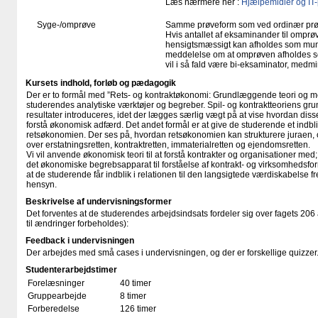
Læs nærmere her :
Hjælpemidler og IT
Syge-/omprøve
Samme prøveform som ved ordinær pr
Hvis antallet af eksaminander til omprøv
hensigtsmæssigt kan afholdes som mundtl
meddelelse om at omprøven afholdes so
vil i så fald være bi-eksaminator, medm
Kursets indhold, forløb og pædagogik
Der er to formål med ”Rets- og kontraktøkonomi: Grundlæggende teori og me
studerendes analytiske værktøjer og begreber. Spil- og kontraktteoriens 
resultater introduceres, idet der lægges særlig vægt på at vise hvordan diss
forstå økonomisk adfærd. Det andet formål er at give de studerende et indblik
retsøkonomien. Der ses på, hvordan retsøkonomien kan strukturere juraen, 
over erstatningsretten, kontraktretten, immaterialretten og ejendomsretten.
Vi vil anvende økonomisk teori til at forstå kontrakter og organisationer me
det økonomiske begrebsapparat til forståelse af kontrakt- og virksomhedsform
at de studerende får indblik i relationen til den langsigtede værdiskabelse fr
hensyn.
Beskrivelse af undervisningsformer
Det forventes at de studerendes arbejdsindsats fordeler sig over fagets 206 
til ændringer forbeholdes):
Feedback i undervisningen
Der arbejdes med små cases i undervisningen, og der er forskellige quizzer
Studenterarbejdstimer
Forelæsninger
40 timer
Gruppearbejde
8 timer
Forberedelse
126 timer