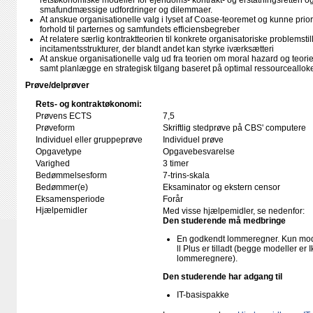
retsøkonomiske modeller for ejendoms- kontrakt- og erstatningsretten og 
smafundmæssige udfordringer og dilemmaer.
At anskue organisationelle valg i lyset af Coase-teoremet og kunne priori
forhold til parternes og samfundets efficiensbegreber
At relatere særlig kontraktteorien til konkrete organisatoriske problemstill
incitamentsstrukturer, der blandt andet kan styrke iværksætteri
At anskue organisationelle valg ud fra teorien om moral hazard og teor
samt planlægge en strategisk tilgang baseret på optimal ressourcealloke
Prøve/delprøver
Rets- og kontraktøkonomi:
Prøvens ECTS
7,5
Prøveform
Skriftlig stedprøve på CBS' computere
Individuel eller gruppeprøve
Individuel prøve
Opgavetype
Opgavebesvarelse
Varighed
3 timer
Bedømmelsesform
7-trins-skala
Bedømmer(e)
Eksaminator og ekstern censor
Eksamensperiode
Forår
Hjælpemidler
Med visse hjælpemidler, se nedenfor:
Den studerende må medbringe
En godkendt lommeregner. Kun mode
ll Plus er tilladt (begge modeller e
lommeregnere).
Den studerende har adgang til
IT-basispakke