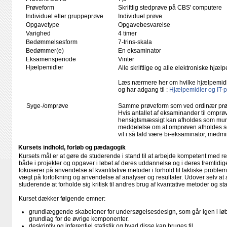
Prøveform
Skriftlig stedprøve på CBS' computere
Individuel eller gruppeprøve
Individuel prøve
Opgavetype
Opgavebesvarelse
Varighed
4 timer
Bedømmelsesform
7-trins-skala
Bedømmer(e)
En eksaminator
Eksamensperiode
Vinter
Hjælpemidler
Alle skriftlige og alle elektroniske hjæ
Læs nærmere her om hvilke hjælpemid
og har adgang til :
Hjælpemidler og IT-
Syge-/omprøve
Samme prøveform som ved ordinær pr
Hvis antallet af eksaminander til omprøv
hensigtsmæssigt kan afholdes som mundtl
meddelelse om at omprøven afholdes so
vil i så fald være bi-eksaminator, medm
Kursets indhold, forløb og pædagogik
Kursets mål er at gøre de studerende i stand til at arbejde kompetent med r
både i projekter og opgaver i løbet af deres uddannelse og i deres fremtidig
fokuserer på anvendelse af kvantitative metoder i forhold til faktiske problem
vægt på fortolkning og anvendelse af analyser og resultater. Udover selv at
studerende at forholde sig kritisk til andres brug af kvantative metoder og sta
Kurset dækker følgende emner:
grundlæggende skabeloner for undersøgelsesdesign, som går igen i løbe
grundlag for de øvrige komponenter.
deskriptiv og inferentiel statistik og hvad disse kan bruges til.