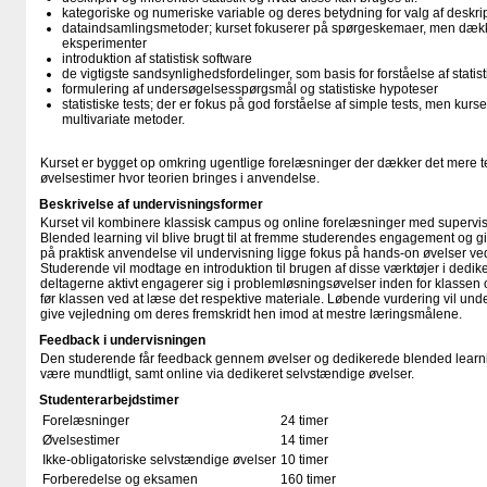
kategoriske og numeriske variable og deres betydning for valg af deskripti
dataindsamlingsmetoder; kurset fokuserer på spørgeskemaer, men dæk
eksperimenter
introduktion af statistisk software
de vigtigste sandsynlighedsfordelinger, som basis for forståelse af statist
formulering af undersøgelsesspørgsmål og statistiske hypoteser
statistiske tests; der er fokus på god forståelse af simple tests, men ku
multivariate metoder.
Kurset er bygget op omkring ugentlige forelæsninger der dækker det mere t
øvelsestimer hvor teorien bringes i anvendelse.
Beskrivelse af undervisningsformer
Kurset vil kombinere klassisk campus og online forelæsninger med supervi
Blended learning vil blive brugt til at fremme studerendes engagement og 
på praktisk anvendelse vil undervisning ligge fokus på hands-on øvelser ved 
Studerende vil modtage en introduktion til brugen af disse værktøjer i dedik
deltagerne aktivt engagerer sig i problemløsningsøvelser inden for klasse
før klassen ved at læse det respektive materiale. Løbende vurdering vil und
give vejledning om deres fremskridt hen imod at mestre læringsmålene.
Feedback i undervisningen
Den studerende får feedback gennem øvelser og dedikerede blended learn
være mundtligt, samt online via dedikeret selvstændige øvelser.
Studenterarbejdstimer
Forelæsninger
24 timer
Øvelsestimer
14 timer
Ikke-obligatoriske selvstændige øvelser
10 timer
Forberedelse og eksamen
160 timer