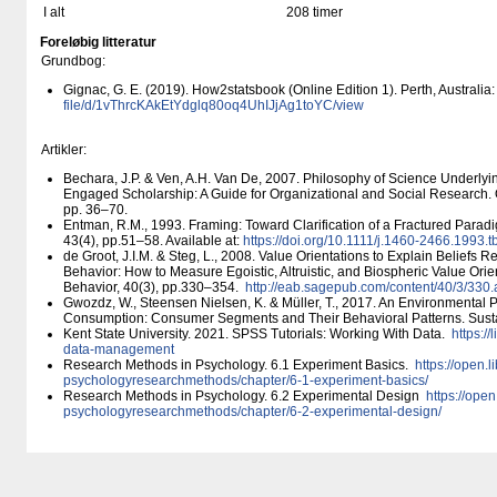
I alt
208 timer
Foreløbig litteratur
Grundbog:
Gignac, G. E. (2019). How2statsbook (Online Edition 1). Perth, Australia:
file/​​d/​​1vThrcKAkEtYdglq80oq4UhIJjAg1toYC/​​view
Artikler:
Bechara, J.P. & Ven, A.H. Van De, 2007. Philosophy of Science Underly
Engaged Scholarship: A Guide for Organizational and Social Research. O
pp. 36–70.
Entman, R.M., 1993. Framing: Toward Clarification of a Fractured Parad
43(4), pp.51–58. Available at:
https:/​/​doi.org/​10.1111/​j.1460-2466.1993
de Groot, J.I.M. & Steg, L., 2008. Value Orientations to Explain Beliefs R
Behavior: How to Measure Egoistic, Altruistic, and Biospheric Value Ori
Behavior, 40(3), pp.330–354.
http:/​​/​​eab.sagepub.com/​​content/​​40/​​3/​​330
Gwozdz, W., Steensen Nielsen, K. & Müller, T., 2017. An Environmental 
Consumption: Consumer Segments and Their Behavioral Patterns. Sustain
Kent State University. 2021. SPSS Tutorials: Working With Data.
https:/​​
data-management
Research Methods in Psychology. 6.1 Experiment Basics.
https:/​​/​​open.
psychologyresearchmethods/​​chapter/​​6-1-experiment-basics/​​
Research Methods in Psychology. 6.2 Experimental Design
https:/​​/​​ope
psychologyresearchmethods/​​chapter/​​6-2-experimental-design/​​