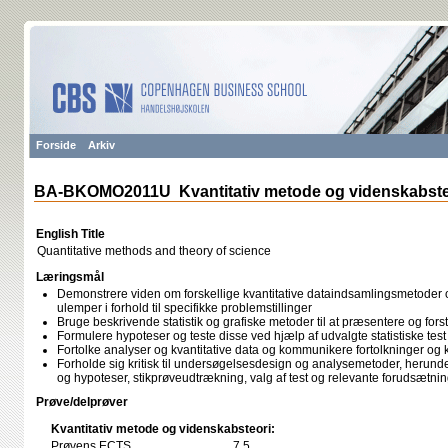
Forside
Arkiv
BA-BKOMO2011U Kvantitativ metode og videnskabste
English Title
Quantitative methods and theory of science
Læringsmål
Demonstrere viden om forskellige kvantitative dataindsamlingsmetoder 
ulemper i forhold til specifikke problemstillinger
Bruge beskrivende statistik og grafiske metoder til at præsentere og forst
Formulere hypoteser og teste disse ved hjælp af udvalgte statistiske test
Fortolke analyser og kvantitative data og kommunikere fortolkninger og k
Forholde sig kritisk til undersøgelsesdesign og analysemetoder, herunde
og hypoteser, stikprøveudtrækning, valg af test og relevante forudsætning
Prøve/delprøver
Kvantitativ metode og videnskabsteori:
Prøvens ECTS
7,5