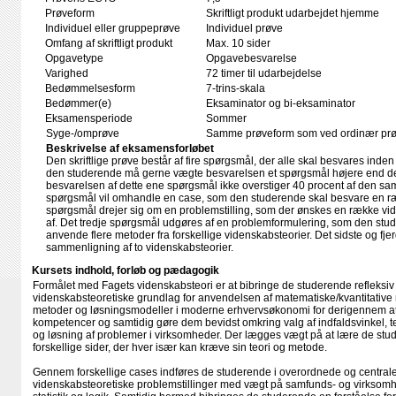
Prøveform
Skriftligt produkt udarbejdet hjemme
Individuel eller gruppeprøve
Individuel prøve
Omfang af skriftligt produkt
Max. 10 sider
Opgavetype
Opgavebesvarelse
Varighed
72 timer til udarbejdelse
Bedømmelsesform
7-trins-skala
Bedømmer(e)
Eksaminator og bi-eksaminator
Eksamensperiode
Sommer
Syge-/omprøve
Samme prøveform som ved ordinær pr
Beskrivelse af eksamensforløbet
Den skriftlige prøve består af fire spørgsmål, der alle skal besvares ind
den studerende må gerne vægte besvarelsen et spørgsmål højere end de
besvarelsen af dette ene spørgsmål ikke overstiger 40 procent af den sa
spørgsmål vil omhandle en case, som den studerende skal besvare en ræ
spørgsmål drejer sig om en problemstilling, som der ønskes en række vid
af. Det tredje spørgsmål udgøres af en problemformulering, som den stud
anvende flere metoder fra forskellige videnskabsteorier. Det sidste og f
sammenligning af to videnskabsteorier.
Kursets indhold, forløb og pædagogik
Formålet med Fagets videnskabsteori er at bibringe de studerende refleksiv i
videnskabsteoretiske grundlag for anvendelsen af matematiske/kvantitative 
metoder og løsningsmodeller i moderne erhvervsøkonomi for derigennem at 
kompetencer og samtidig gøre dem bevidst omkring valg af indfaldsvinkel, te
og løsning af problemer i virksomheder. Der lægges vægt på at lære de stud
forskellige sider, der hver især kan kræve sin teori og metode.
Gennem forskellige cases indføres de studerende i overordnede og centrale 
videnskabsteoretiske problemstillinger med vægt på samfunds- og virkso