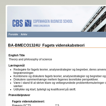
Forside
Arkiv
BA-BMECO1324U Fagets videnskabsteori
English Title
Theory and philosophy of science
Læringsmål
Redegøre for fagets teorier, analysestrategier og begreber, deres anv
begrænsninger.
Kombinere og diskutere fagets teorier, analysestrategier og begreber 
Diskutere sammenhænge mellem fagenes teoretiske perspektiver.
Være i stand til at skrive klare og velbegrundede problemformuleringer 
værker.
Udtrykke sig klart, tydeligt og kvalificeret på skrift.
Prøve/delprøver
Fagets videnskabsteori:
Prøvens ECTS
7,5