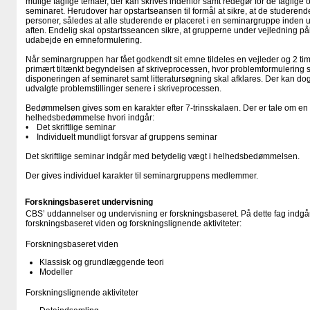
mulige faglige temaer, der kan skrives indenfor samt redegør for de faglige og
seminaret. Herudover har opstartseansen til formål at sikre, at de studeren
personer, således at alle studerende er placeret i en seminargruppe inden 
aften. Endelig skal opstartsseancen sikre, at grupperne under vejledning 
udabejde en emneformulering.
Når seminargruppen har fået godkendt sit emne tildeles en vejleder og 2 ti
primært tiltænkt begyndelsen af skriveprocessen, hvor problemformulering 
disponeringen af seminaret samt litteratursøgning skal afklares. Der kan do
udvalgte problemstillinger senere i skriveprocessen.
Bedømmelsen gives som en karakter efter 7-trinsskalaen. Der er tale om en
helhedsbedømmelse hvori indgår:
• Det skriftlige seminar
• Individuelt mundligt forsvar af gruppens seminar
Det skriftlige seminar indgår med betydelig vægt i helhedsbedømmelsen.
Der gives individuel karakter til seminargruppens medlemmer.
Forskningsbaseret undervisning
CBS’ uddannelser og undervisning er forskningsbaseret. På dette fag indgår
forskningsbaseret viden og forskningslignende aktiviteter:
Forskningsbaseret viden
Klassisk og grundlæggende teori
Modeller
Forskningslignende aktiviteter