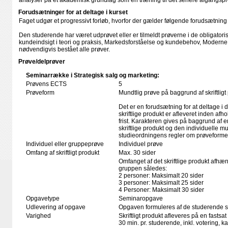
analyser på et akademisk grundlag som en træning til det senere afgangspr
Forudsætninger for at deltage i kurset
Faget udgør et progressivt forløb, hvorfor der gælder følgende forudsætning 
Den studerende har været udprøvet eller er tilmeldt prøverne i de obligatoris
kundeindsigt i teori og praksis, Markedsforståelse og kundebehov, Moderne
nødvendigvis bestået alle prøver.
Prøve/delprøver
Seminarrække i Strategisk salg og marketing:
Prøvens ECTS
5
Prøveform
Mundtlig prøve på baggrund af skriftligt
Det er en forudsætning for at deltage i 
skriftlige produkt er afleveret inden afho
frist. Karakteren gives på baggrund af
skriftlige produkt og den individuelle mu
studieordningens regler om prøveforme
Individuel eller gruppeprøve
Individuel prøve
Omfang af skriftligt produkt
Max. 30 sider
Omfanget af det skriftlige produkt afhæng
gruppen således:
2 personer: Maksimalt 20 sider
3 personer: Maksimalt 25 sider
4 Personer: Maksimalt 30 sider
Opgavetype
Seminaropgave
Udlevering af opgave
Opgaven formuleres af de studerende se
Varighed
Skriftligt produkt afleveres på en fastsat
30 min. pr. studerende, inkl. votering, 