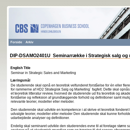
Forside
Arkiv
DIP-DSAMO2401U Seminarrække i Strategisk salg og 
English Title
Seminar in Strategic Sales and Marketing
Læringsmål
De studerende skal opnå en teoretisk velfunderet forståelse for én eller flere
for rammerne af HD2 Strategisk Salg og Marketing´ fagfelt. Dette skal opnå
et teoretisk litteratur review, hvorved de studerende ud fra teoretisk og akad
forståelse og refleksion af grundlæggende forhold og definitioner samt mu
relevante teorier, modeller eller metoder.
Den studerende skal udvikle en kompetence i at skrive et teoretisk fonderet li
udvalgte teorier, modeller eller metoder Den studerende skal kunne forholde s
udarbejdede analyser og definitioner.
Endelig skal seminaret udvikle den studerendes evne til at foretage stør