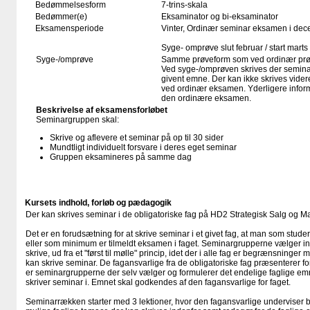
Bedømmelsesform
7-trins-skala
Bedømmer(e)
Eksaminator og bi-eksaminator
Eksamensperiode
Vinter, Ordinær seminar eksamen i dec
Syge- omprøve slut februar / start marts
Syge-/omprøve
Samme prøveform som ved ordinær pr
Ved syge-/omprøven skrives der seminar i
givent emne. Der kan ikke skrives vider
ved ordinær eksamen. Yderligere informat
den ordinære eksamen.
Beskrivelse af eksamensforløbet
Seminargruppen skal:
Skrive og aflevere et seminar på op til 30 sider
Mundtligt individuelt forsvare i deres eget seminar
Gruppen eksamineres på samme dag
Kursets indhold, forløb og pædagogik
Der kan skrives seminar i de obligatoriske fag på HD2 Strategisk Salg og Ma
Det er en forudsætning for at skrive seminar i et givet fag, at man som stud
eller som minimum er tilmeldt eksamen i faget. Seminargrupperne vælger inde
skrive, ud fra et "først til mølle" princip, idet der i alle fag er begrænsninge
kan skrive seminar. De fagansvarlige fra de obligatoriske fag præsenterer for
er seminargrupperne der selv vælger og formulerer det endelige faglige emn
skriver seminar i. Emnet skal godkendes af den fagansvarlige for faget.
Seminarrækken starter med 3 lektioner, hvor den fagansvarlige underviser bl